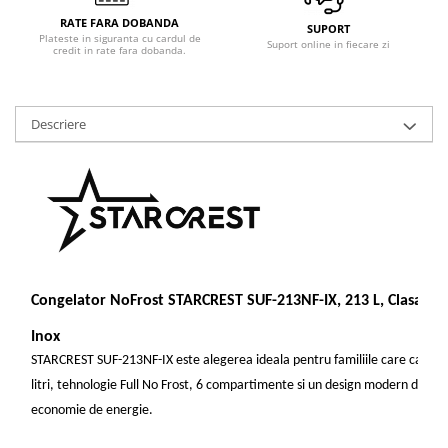
Masini de tocat
RATE FARA DOBANDA
SUPORT
Mixere
Plateste in siguranta cu cardul de
Suport online in fiecare zi
credit in rate fara dobanda.
Multicooker
Prăjitoare de pâine
Rasnite condimente
Descriere
Razatoare
Roboti de bucatarie
Sandwich-maker
Storcătoare
Aparate de cafea
Accesorii
Cafetiere
Congelator NoFrost STARCREST SUF-213NF-IX, 213 L, Clasa E, 6
Espressoare
Inox
Râșnițe de cafea
STARCREST SUF-213NF-IX este alegerea ideala pentru familiile care cauta u
Aparate de curatat bijuterii
litri, tehnologie Full No Frost, 6 compartimente si un design modern din in
Aparate de curățat cu aburi
economie de energie.
Aparate de ingrijire tesaturi