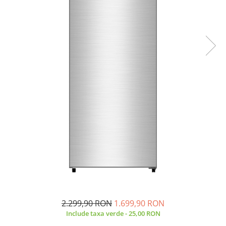
Side by side
Cuptoare cu microunde
Cuptoare cu microunde
Hote
Hote de bucatarie
Incorporabile
Aparate frigorifice incorporabile
Cuptoare cu microunde
incorporabile
Hote incorporabile
Plite incorporabile
Masini spalat vase
Masini de spalat vase incorporabile
Plite
Incorporabile
2.299,90 RON
1.699,90 RON
Plite standard
Include taxa verde - 25,00 RON
Vitrine frigorifice