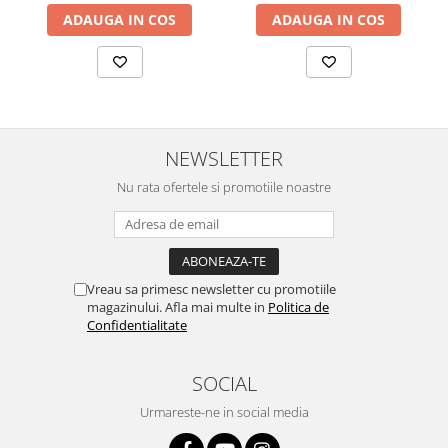
Alte accesorii foto & video
ADAUGA IN COS
ADAUGA IN COS
Aparate foto compacte
Aparate foto DSLR
Aparate foto Mirrorless
Carduri memorie
Obiective
NEWSLETTER
Audio
Nu rata ofertele si promotiile noastre
Boxe portabile
Caști
MP3/MP4 playere
Radio
Vreau sa primesc newsletter cu promotiile
Sisteme audio
magazinului. Afla mai multe in
Politica de
Confidentialitate
Soundbar
Auto
SOCIAL
Accesorii electronice Auto
Urmareste-ne in social media
Compresoare auto
Auto-Moto