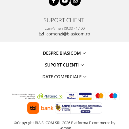
Camere auto
Baterii
SUPORT CLIENTI
Baterii portabile
Luni-Vineri 09:00 - 17:00
Boxe portabile
comenzi@biasicom.ro
Camere video & sport
Camere video sport
DESPRE BIASICOM
Caști
SUPORT CLIENTI
Console & Jocuri
Accesorii console & PC
DATE COMERCIALE
Birouri gaming
Console Hardware
Ochelari VR Gaming
Scaune gaming
Console Jocuri
Home Cinema & Audio
©Copyright BIA SI COM SRL 2026
Platforma E-commerce by
Gomag