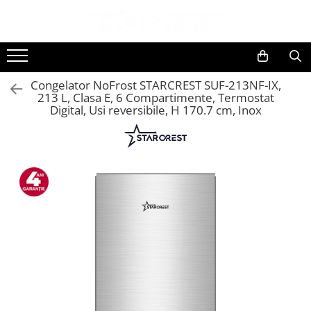
Toate Produsele
Black Friday
Congelator NoFrost STARCREST SUF-213NF-IX,
Electrocasnice Mari
213 L, Clasa E, 6 Compartimente, Termostat
Digital, Usi reversibile, H 170.7 cm, Inox
Aparate frigorifice
Aparat cuburi de gheata
Combine frigorifice
Congelatoare
Congelatoare verticale
Frigidere
Frigidere cu doua usi
Frigidere cu o usa
Lazi frigorifice
Minibaruri
Racitoare