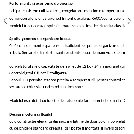
Performanta si economie de energie
aparat de calcat vertical
Echipat cu sistem Full No Frost, congelatorul mentine o temperatura cons
Aparate de scame
Compresorul eficient si agentul frigorific ecologic R600A contribuie la un 
Fiare de calcat
Modelul functioneaza optim in toate zonele climatice datorita clasei clim
Statii de calcat
Aparate de masaj
Spatiu generos si organizare ideala
Cu 6 compartimente spatioase, ai suficient loc pentru organizarea aliment
Aparate de ras electrice
in bulk. Sertarele din plastic sunt rezistente, usor de manevrat si permit o 
Aparate de tuns
Aparate faciale
Congelatorul are o capacitate de inghet de 12 kg / 24h, asigurand congelar
Control digital si functii inteligente
Aspiratoare
Panoul LCD permite setarea precisa a temperaturii, pentru control complet s
Aspiratoare de geamuri
sertarelor chiar si atunci cand sunt incarcate.
Cuptoare cu microunde
Modelul este dotat cu functie de autonomie fara curent de pana la 12 ore, o
Cuptoare electrice
Cântare corporale
Design modern si flexibil
Epilatoare
Cu o constructie eleganta din inox si o latime de doar 55 cm, congelatorul 
cu deschidere standard dreapta, dar poate fi montata si invers datorita usilo
Ingrijire locuinta