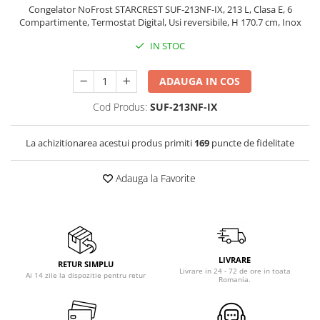
Congelator NoFrost STARCREST SUF-213NF-IX, 213 L, Clasa E, 6
Vitrine pentru vinuri
Compartimente, Termostat Digital, Usi reversibile, H 170.7 cm, Inox
Electrocasnice Mici
IN STOC
Accesorii aspiratoare
Aparate de bucatarie
ADAUGA IN COS
Aparate de gatit cu aburi
Cod Produs:
SUF-213NF-IX
Aparate de preparat desert
Aparate de vidat
La achizitionarea acestui produs primiti
169
puncte de fidelitate
Ascutitor cutite
Blendere
Adauga la Favorite
Cântare de bucătărie
Feliatoare
Fierbătoare
Friteuze
LIVRARE
RETUR SIMPLU
Grătare electrice
Livrare in 24 - 72 de ore in toata
Ai 14 zile la dispozitie pentru retur
Romania.
Masini de gheata
Masini de paine