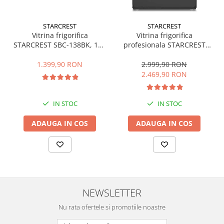
Mediaplayere
Sisteme audio
Imprimante & Scannere
STARCREST
STARCREST
Vitrina frigorifica
Vitrina frigorifica
Monitoare
STARCREST SBC-138BK, 138
profesionala STARCREST
L, Control temperatura, Usa
SPS-350, 350 L, Termostat
Playere, Boxe & Casti
sticla, H 125 cm, Negru
reglabil, Iluminare LED, H
1.399,90 RON
2.999,90 RON
Radio cu ceas & portabile
194.5 cm, Negru
2.469,90 RON
Radio
Televizoare & accesorii
IN STOC
IN STOC
Accesorii smart TV
ADAUGA IN COS
ADAUGA IN COS
Suporturi TV / Monitor
Televizoare
Videoproiectoare & Accesorii
Accesorii videoproiectoare
Ecrane de proiectie
NEWSLETTER
Tabla interactiva
Nu rata ofertele si promotiile noastre
Videoproiectoare
Casa & Bricolaj