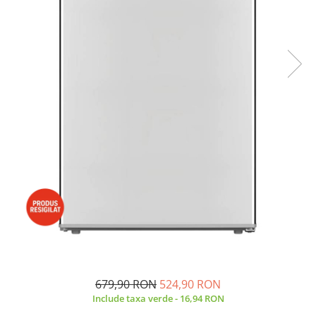
Side by side
Cuptoare cu microunde
Cuptoare cu microunde
Hote
Hote de bucatarie
Incorporabile
Aparate frigorifice incorporabile
Cuptoare cu microunde
incorporabile
Hote incorporabile
Plite incorporabile
Masini spalat vase
Masini de spalat vase incorporabile
Plite
Incorporabile
679,90 RON
524,90 RON
Plite standard
Include taxa verde - 16,94 RON
Vitrine frigorifice