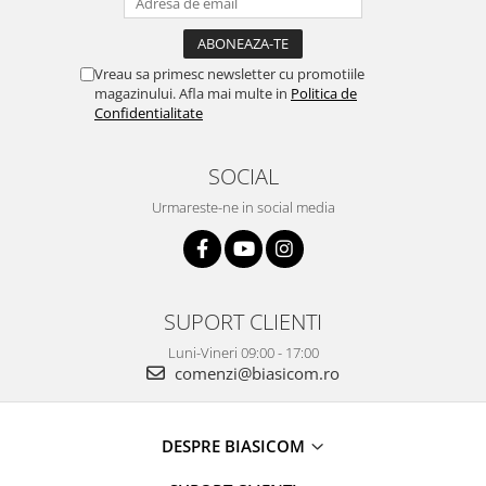
Bucatarie & Servire
Cutite & seturi
Vreau sa primesc newsletter cu promotiile
Iluminat & electrice
magazinului. Afla mai multe in
Politica de
Confidentialitate
Prelungitoare
Sport & Activitati in aer liber
SOCIAL
Cutii frigorifice
Urmareste-ne in social media
Climatizare & incalzire
Accesorii aparate climatizare
Aeroterme
Aparate de spalat cu presiune
SUPORT CLIENTI
Calorifere electrice
Luni-Vineri 09:00 - 17:00
comenzi@biasicom.ro
Climatizare
Purificatoare
Ingrijire personala
DESPRE BIASICOM
Aparate & Accesorii ingrijire