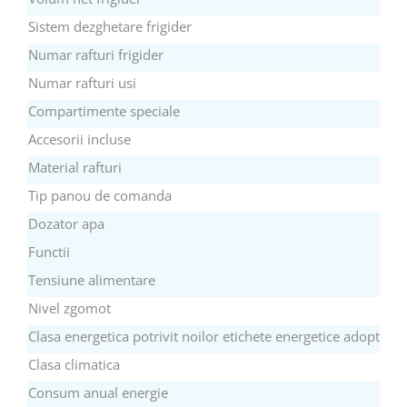
Preparare ceai si cafea
Sistem dezghetare frigider
Aparate de spumat lapte
Numar rafturi frigider
Espressoare
Numar rafturi usi
Preparare desert
Compartimente speciale
accesori inghetata
Aparate de facut inghetata
Accesorii incluse
Preparare paine
Material rafturi
Masini de facut paine
Tip panou de comanda
Prajitoare de paine
Dozator apa
Storcatoare
Functii
Storcatoare
Tensiune alimentare
Tigai
Nivel zgomot
TV, Electronice & Gaming
Clasa energetica potrivit noilor etichete energetice adoptate 
Accesorii & Periferice
Clasa climatica
Baterii si acumulatori
Aparate foto & accesorii
Consum anual energie