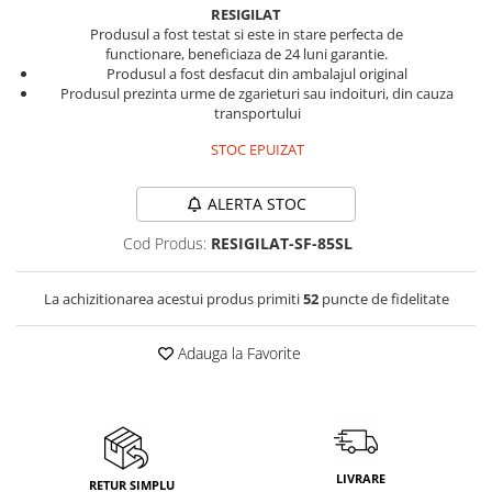
RESIGILAT
Vitrine pentru vinuri
Produsul a fost testat si este in stare perfecta de
functionare, beneficiaza de 24 luni garantie.
Electrocasnice Mici
Produsul a fost desfacut din ambalajul original
Accesorii aspiratoare
Produsul prezinta urme de zgarieturi sau indoituri, din cauza
transportului
Aparate de bucatarie
STOC EPUIZAT
Aparate de gatit cu aburi
Aparate de preparat desert
ALERTA STOC
Aparate de vidat
Cod Produs:
RESIGILAT-SF-85SL
Ascutitor cutite
Blendere
La achizitionarea acestui produs primiti
52
puncte de fidelitate
Cântare de bucătărie
Feliatoare
Adauga la Favorite
Fierbătoare
Friteuze
Grătare electrice
Masini de gheata
Masini de paine
LIVRARE
RETUR SIMPLU