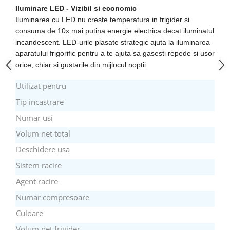
Iluminare LED - Vizibil si economic
Aspiratoare
Iluminarea cu LED nu creste temperatura in frigider si
Mopuri electrice cu abur
consuma de 10x mai putina energie electrica decat iluminatul
Ingrijire personala
incandescent. LED-urile plasate strategic ajuta la iluminarea
Cantare corporale
aparatului frigorific pentru a te ajuta sa gasesti repede si usor
orice, chiar si gustarile din mijlocul noptii.
Ingrijire tesaturi
Statii de calcat
Utilizat pentru
Masini de cusut
Tip incastrare
Ondulatoare
Numar usi
Perii de par electrice
Volum net total
Periute de dinti electrice
Deschidere usa
Pile electrice
Sistem racire
Placi de indreptat parul
Agent racire
Plite
Numar compresoare
Preparare alimente
Culoare
Masini de tocat
Volum net frigider