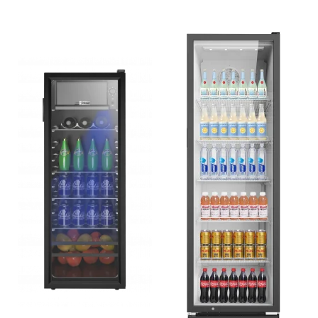
Camere auto
Baterii
Baterii portabile
Boxe portabile
Camere video & sport
Camere video sport
Caști
Console & Jocuri
Accesorii console & PC
Birouri gaming
Console Hardware
Ochelari VR Gaming
Scaune gaming
Console Jocuri
Home Cinema & Audio