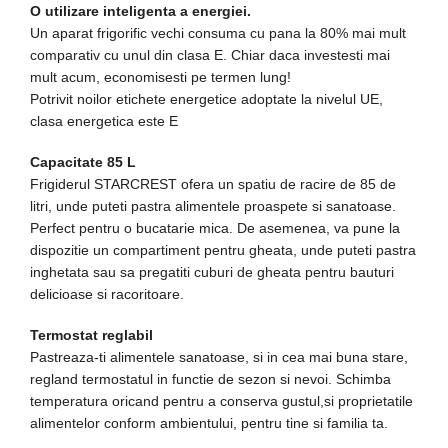
O utilizare inteligenta a energiei.
aparat de calcat vertical
Un aparat frigorific vechi consuma cu pana la 80% mai mult
Aparate de scame
comparativ cu unul din clasa E. Chiar daca investesti mai
Fiare de calcat
mult acum, economisesti pe termen lung!
Statii de calcat
Potrivit noilor etichete energetice adoptate la nivelul UE,
clasa energetica este E
Aparate de masaj
Aparate de ras electrice
Capacitate 85 L
Frigiderul STARCREST ofera un spatiu de racire de 85 de
Aparate de tuns
litri, unde puteti pastra alimentele proaspete si sanatoase.
Aparate faciale
Perfect pentru o bucatarie mica. De asemenea, va pune la
Aspiratoare
dispozitie un compartiment pentru gheata, unde puteti pastra
inghetata sau sa pregatiti cuburi de gheata pentru bauturi
Aspiratoare de geamuri
delicioase si racoritoare.
Cuptoare cu microunde
Termostat reglabil
Cuptoare electrice
Pastreaza-ti alimentele sanatoase, si in cea mai buna stare,
Cântare corporale
regland termostatul in functie de sezon si nevoi. Schimba
temperatura oricand pentru a conserva gustul,si proprietatile
Epilatoare
alimentelor conform ambientului, pentru tine si familia ta.
Ingrijire locuinta