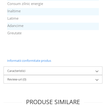
Alte accesorii foto & video
Consum zilnic energie
Aparate foto compacte
Inaltime
Aparate foto DSLR
Latime
Aparate foto Mirrorless
Adancime
Carduri memorie
Greutate
Obiective
Audio
Boxe portabile
Caști
MP3/MP4 playere
Informatii conformitate produs
Radio
Caracteristici
Sisteme audio
Soundbar
Review-uri
(0)
Auto
Accesorii electronice Auto
Compresoare auto
PRODUSE SIMILARE
Auto-Moto