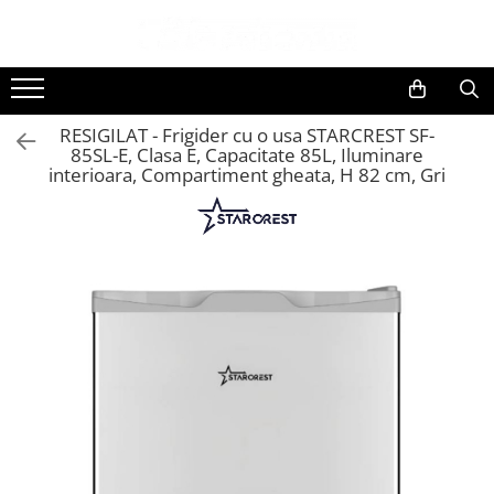
Toate Produsele
Black Friday
RESIGILAT - Frigider cu o usa STARCREST SF-
Electrocasnice Mari
85SL-E, Clasa E, Capacitate 85L, Iluminare
interioara, Compartiment gheata, H 82 cm, Gri
Aparate frigorifice
Aparat cuburi de gheata
Combine frigorifice
Congelatoare
Congelatoare verticale
Frigidere
Frigidere cu doua usi
Frigidere cu o usa
Lazi frigorifice
Minibaruri
Racitoare