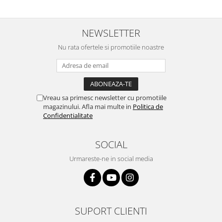
Cantare corporale
Ingrijire tesaturi
NEWSLETTER
Statii de calcat
Nu rata ofertele si promotiile noastre
Masini de cusut
Ondulatoare
Perii de par electrice
Periute de dinti electrice
Vreau sa primesc newsletter cu promotiile
magazinului. Afla mai multe in
Politica de
Pile electrice
Confidentialitate
Placi de indreptat parul
SOCIAL
Plite
Preparare alimente
Urmareste-ne in social media
Masini de tocat
Preparare ceai si cafea
Aparate de spumat lapte
SUPORT CLIENTI
Espressoare