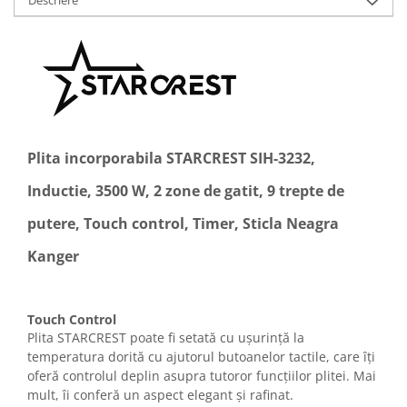
Descriere
Uscatoare de rufe
Masini spalat vase
Masini de spalat vase incorporabile
Masini de spalat vase
independente
odorizante
Open Box
Plita incorporabila STARCREST SIH-3232,
Plite
Inductie, 3500 W, 2 zone de gatit, 9 trepte de
Incorporabile
putere, Touch control, Timer, Sticla Neagra
Plite standard
Uscatoare de rufe
Kanger
Uscatoare cu condensare
Uscatoare cu pompa de caldura
Touch Control
Vitrine frigorifice
Plita STARCREST poate fi setată cu ușurință la
Vitrine pentru vinuri
temperatura dorită cu ajutorul butoanelor tactile, care îți
oferă controlul deplin asupra tutoror funcțiilor plitei. Mai
Electrocasnice Mici
mult, îi conferă un aspect elegant și rafinat.
Accesorii aspiratoare