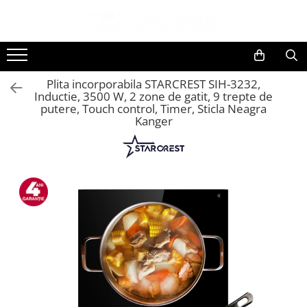
Toate Produsele
Black Friday
Plita incorporabila STARCREST SIH-3232,
Electrocasnice Mari
Inductie, 3500 W, 2 zone de gatit, 9 trepte de
putere, Touch control, Timer, Sticla Neagra
Accesorii
Kanger
Aparate frigorifice
Accesorii frigorifice
Aparat cuburi de gheata
Combine frigorifice
Congelatoare
Congelatoare verticale
Frigidere
Frigidere cu doua usi
Frigidere cu o usa
Lazi frigorifice