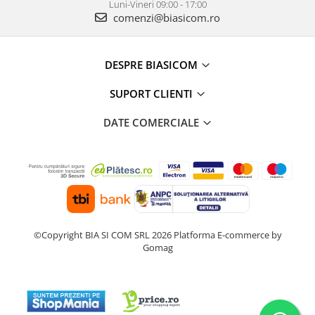
Luni-Vineri 09:00 - 17:00
Preparare desert
comenzi@biasicom.ro
accesori inghetata
Aparate de facut inghetata
DESPRE BIASICOM
Preparare paine
Masini de facut paine
SUPORT CLIENTI
Prajitoare de paine
DATE COMERCIALE
Storcatoare
Storcatoare
Tigai
TV, Electronice & Gaming
Accesorii & Periferice
Baterii si acumulatori
©Copyright BIA SI COM SRL 2026
Platforma E-commerce by
Aparate foto & accesorii
Gomag
Alte accesorii foto & video
Aparate foto compacte
Aparate foto DSLR