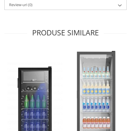
Prăjitoare de pâine
Review-uri
(0)
Rasnite condimente
Razatoare
Roboti de bucatarie
PRODUSE SIMILARE
Sandwich-maker
Storcătoare
Aparate de cafea
Accesorii
Cafetiere
Espressoare
Râșnițe de cafea
Aparate de curatat bijuterii
Aparate de curățat cu aburi
Aparate de ingrijire tesaturi
aparat de calcat vertical
Aparate de scame
Fiare de calcat