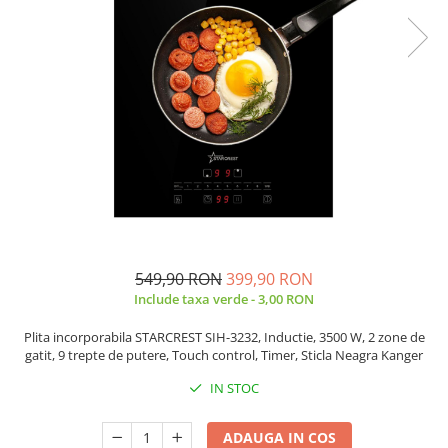
Minibaruri
Racitoare
Side by side
Aragazuri
Aragazuri mixte
Aragazuri pe gaz
Cuptoare
Incorporabile
Cuptoare cu microunde
Cuptoare cu microunde
549,90 RON
399,90 RON
Detergenti lichid
Include taxa verde - 3,00 RON
Dulapuri Frigorifice
Plita incorporabila STARCREST SIH-3232, Inductie, 3500 W, 2 zone de
Hote
gatit, 9 trepte de putere, Touch control, Timer, Sticla Neagra Kanger
Hote de bucatarie
IN STOC
Hote traditionale
Incorporabile
ADAUGA IN COS