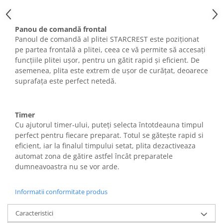
Aparate de bucatarie
Panou de comandă frontal
Aparate de gatit cu aburi
Panoul de comandă al plitei STARCREST este poziționat
Aparate de preparat desert
pe partea frontală a plitei, ceea ce vă permite să accesați
Aparate de vidat
funcțiile plitei ușor, pentru un gătit rapid și eficient. De
Ascutitor cutite
asemenea, plita este extrem de ușor de curățat, deoarece
suprafața este perfect netedă.
Blendere
Cântare de bucătărie
Feliatoare
Timer
Fierbătoare
Cu ajutorul timer-ului, puteți selecta întotdeauna timpul
Friteuze
perfect pentru fiecare preparat. Totul se gătește rapid si
eficient, iar la finalul timpului setat, plita dezactiveaza
Grătare electrice
automat zona de gătire astfel încât preparatele
Masini de gheata
dumneavoastra nu se vor arde.
Masini de paine
Masini de tocat
Informatii conformitate produs
Mixere
Multicooker
Caracteristici