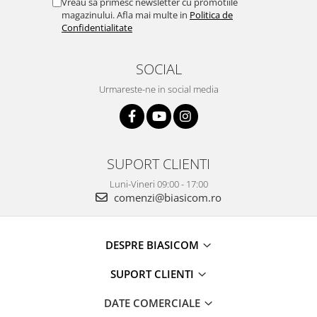
Vreau sa primesc newsletter cu promotiile
Masini de tocat
magazinului. Afla mai multe in
Politica de
Mixere
Confidentialitate
Multicooker
Prăjitoare de pâine
SOCIAL
Rasnite condimente
Urmareste-ne in social media
Razatoare
Roboti de bucatarie
Sandwich-maker
Storcătoare
SUPORT CLIENTI
Aparate de cafea
Luni-Vineri 09:00 - 17:00
Accesorii
comenzi@biasicom.ro
Cafetiere
Espressoare
DESPRE BIASICOM
Râșnițe de cafea
Aparate de curatat bijuterii
SUPORT CLIENTI
Aparate de curățat cu aburi
DATE COMERCIALE
Aparate de ingrijire tesaturi