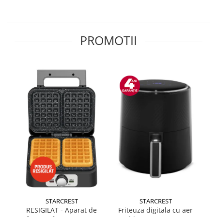
Side by side
Cuptoare cu microunde
Cuptoare cu microunde
PROMOTII
Hote
Hote de bucatarie
Incorporabile
Aparate frigorifice incorporabile
Cuptoare cu microunde
incorporabile
Hote incorporabile
Plite incorporabile
Masini spalat vase
Masini de spalat vase incorporabile
Plite
Incorporabile
STARCREST
STARCREST
Plite standard
RESIGILAT - Aparat de
Friteuza digitala cu aer
Vitrine frigorifice