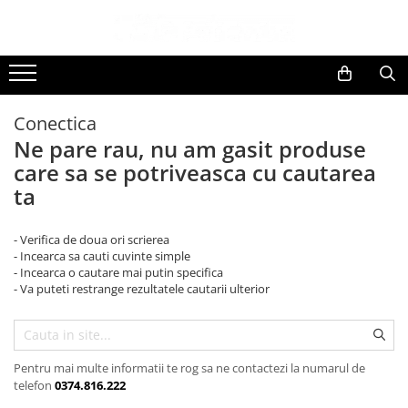
Toate Produsele
Black Friday
Conectica
Electrocasnice Mari
Ne pare rau, nu am gasit produse
Aparate frigorifice
care sa se potriveasca cu cautarea
Aparat cuburi de gheata
ta
Combine frigorifice
Congelatoare
- Verifica de doua ori scrierea
Congelatoare verticale
- Incearca sa cauti cuvinte simple
Frigidere
- Incearca o cautare mai putin specifica
- Va puteti restrange rezultatele cautarii ulterior
Frigidere cu doua usi
Frigidere cu o usa
Lazi frigorifice
Minibaruri
Pentru mai multe informatii te rog sa ne contactezi la numarul de
telefon
0374.816.222
Racitoare