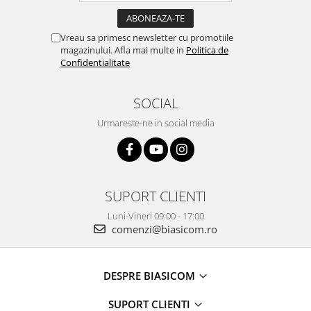
Masini de tocat
Mixere
Vreau sa primesc newsletter cu promotiile
Multicooker
magazinului. Afla mai multe in
Politica de
Prăjitoare de pâine
Confidentialitate
Rasnite condimente
Razatoare
SOCIAL
Roboti de bucatarie
Urmareste-ne in social media
Sandwich-maker
Storcătoare
Aparate de cafea
Accesorii
SUPORT CLIENTI
Cafetiere
Luni-Vineri 09:00 - 17:00
Espressoare
comenzi@biasicom.ro
Râșnițe de cafea
Aparate de curatat bijuterii
DESPRE BIASICOM
Aparate de curățat cu aburi
SUPORT CLIENTI
Aparate de ingrijire tesaturi