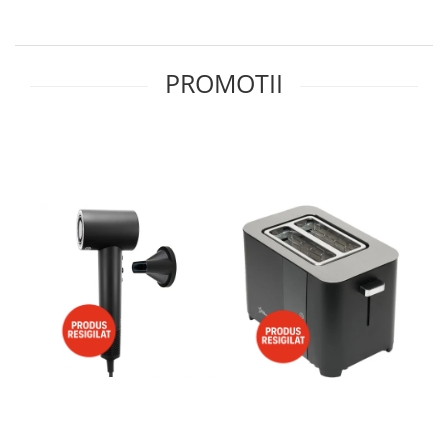
Side by side
Cuptoare cu microunde
Cuptoare cu microunde
PROMOTII
Hote
Hote de bucatarie
Incorporabile
Aparate frigorifice incorporabile
Cuptoare cu microunde
incorporabile
Hote incorporabile
Plite incorporabile
Masini spalat vase
Masini de spalat vase incorporabile
Plite
Incorporabile
Plite standard
Vitrine frigorifice