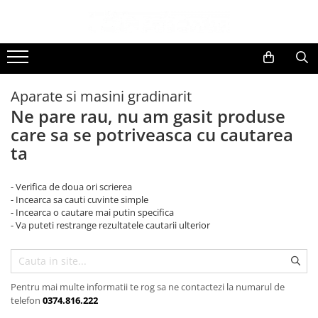
Toate Produsele
Black Friday
Aparate si masini gradinarit
Electrocasnice Mari
Ne pare rau, nu am gasit produse
Aparate frigorifice
care sa se potriveasca cu cautarea
Aparat cuburi de gheata
ta
Combine frigorifice
Congelatoare
- Verifica de doua ori scrierea
Congelatoare verticale
- Incearca sa cauti cuvinte simple
Frigidere
- Incearca o cautare mai putin specifica
- Va puteti restrange rezultatele cautarii ulterior
Frigidere cu doua usi
Frigidere cu o usa
Lazi frigorifice
Minibaruri
Pentru mai multe informatii te rog sa ne contactezi la numarul de
telefon
0374.816.222
Racitoare