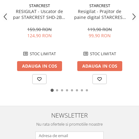
STARCREST
STARCREST
Vitrine pentru vinuri
Resigilat - Prajitor de
RESIGILAT - Uscator de
paine digital STARCREST
par STARCREST SHD-2BK,
S
Electrocasnice Mici
SDT-850BLK, 850 W, 2
1600 W, 110.000 RPM,
12
Accesorii aspiratoare
felii, Display Led Touch, 4
Ionizare, 3 Trepte de
119,90 RON
159,90 RON
Functii, Otel inoxidabil,
temperatura, 2 Trepte de
Aparate de bucatarie
99,90 RON
124,90 RON
Negru
viteza, Buton de aer rece,
Aparate de gatit cu aburi
Negru
Aparate de preparat desert
STOC LIMITAT
STOC LIMITAT
Aparate de vidat
ADAUGA IN COS
ADAUGA IN COS
Ascutitor cutite
Blendere
Cântare de bucătărie
Feliatoare
Fierbătoare
Friteuze
NEWSLETTER
Grătare electrice
Nu rata ofertele si promotiile noastre
Masini de gheata
Masini de paine