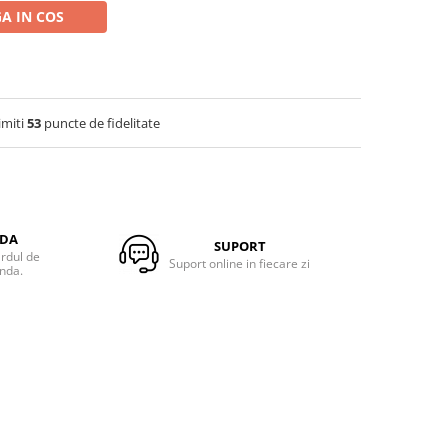
A IN COS
imiti
53
puncte de fidelitate
NDA
SUPORT
ardul de
Suport online in fiecare zi
anda.