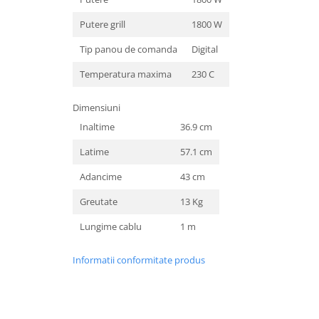
Aspiratoare
Putere grill
1800 W
Mopuri electrice cu abur
Tip panou de comanda
Digital
Ingrijire personala
Cantare corporale
Temperatura maxima
230 C
Ingrijire tesaturi
Dimensiuni
Statii de calcat
Inaltime
36.9 cm
Masini de cusut
Latime
57.1 cm
Ondulatoare
Perii de par electrice
Adancime
43 cm
Periute de dinti electrice
Greutate
13 Kg
Pile electrice
Lungime cablu
1 m
Placi de indreptat parul
Informatii conformitate produs
Plite
Preparare alimente
Masini de tocat