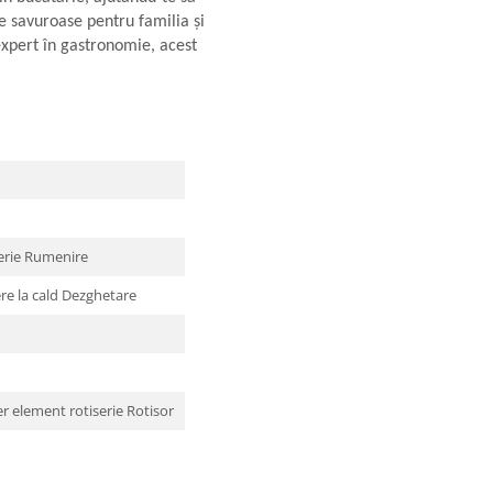
se savuroase pentru familia și
 expert în gastronomie, acest
serie Rumenire
e la cald Dezghetare
r element rotiserie Rotisor