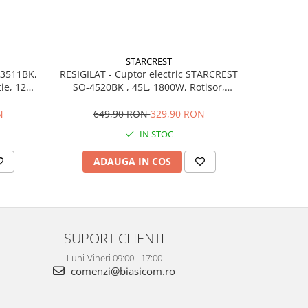
STARCREST
-3511BK,
RESIGILAT - Cuptor electric STARCREST
ie, 12
SO-4520BK , 45L, 1800W, Rotisor,
digitala,
Convectie, 12 Programe predefinite,
Interfata digitala, Negru
N
649,90 RON
329,90 RON
IN STOC
ADAUGA IN COS
SUPORT CLIENTI
Luni-Vineri 09:00 - 17:00
comenzi@biasicom.ro