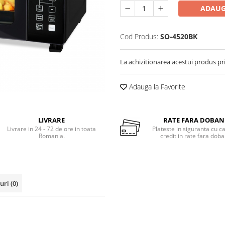
ADAUG
Cod Produs:
SO-4520BK
La achizitionarea acestui produs pr
Adauga la Favorite
LIVRARE
RATE FARA DOBA
Livrare in 24 - 72 de ore in toata
Plateste in siguranta cu c
Romania.
credit in rate fara dob
-uri
(0)