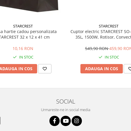
STARCREST
STARCREST
a hartie cadou personalizata
Cuptor electric STARCREST SO
TARCREST 32 x 12 x 41 cm
35L, 1500W, Rotisor, Convect
Programe predefinite, Interfata 
Negru
10,16 RON
549,90 RON
459,90 RO
IN STOC
IN STOC
ADAUGA IN COS
ADAUGA IN COS
SOCIAL
Urmareste-ne in social media