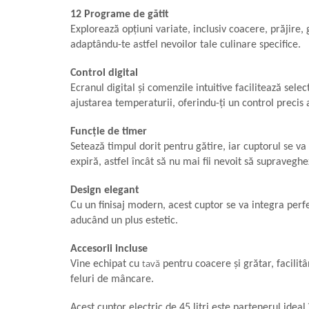
Masini de tocat
12 Programe de gătit
Mixere
Explorează opțiuni variate, inclusiv coacere, prăjire,
Multicooker
adaptându-te astfel nevoilor tale culinare specifice.
Prăjitoare de pâine
Control digital
Rasnite condimente
Ecranul digital și comenzile intuitive facilitează sel
Razatoare
ajustarea temperaturii, oferindu-ți un control precis 
Roboti de bucatarie
Sandwich-maker
Funcție de timer
Setează timpul dorit pentru gătire, iar cuptorul se v
Storcătoare
expiră, astfel încât să nu mai fii nevoit să supravegh
Aparate de cafea
Accesorii
Design elegant
Cafetiere
Cu un finisaj modern, acest cuptor se va integra perfec
aducând un plus estetic.
Espressoare
Râșnițe de cafea
Accesorii incluse
Aparate de curatat bijuterii
tavă
Vine echipat cu
pentru coacere și grătar, facilit
feluri de mâncare.
Aparate de curățat cu aburi
Aparate de ingrijire tesaturi
Acest cuptor electric de 45 litri este partenerul ideal