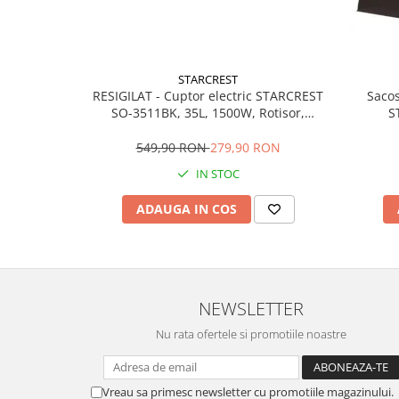
Alte accesorii foto & video
Aparate foto compacte
Aparate foto DSLR
STARCREST
Aparate foto Mirrorless
RESIGILAT - Cuptor electric STARCREST
Sacos
Carduri memorie
SO-3511BK, 35L, 1500W, Rotisor,
S
Obiective
Convectie, 12 Programe predefinite,
Interfata digitala, Negru
549,90 RON
279,90 RON
Audio
IN STOC
Boxe portabile
Caști
ADAUGA IN COS
MP3/MP4 playere
Radio
Sisteme audio
Soundbar
NEWSLETTER
Auto
Nu rata ofertele si promotiile noastre
Accesorii electronice Auto
Compresoare auto
Auto-Moto
Vreau sa primesc newsletter cu promotiile magazinului.