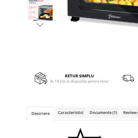
Side by side
Cuptoare cu microunde
Cuptoare cu microunde
Hote
Hote de bucatarie
Incorporabile
Aparate frigorifice incorporabile
Cuptoare cu microunde
incorporabile
RETUR SIMPLU
Hote incorporabile
Ai 14 zile la dispozitie pentru retur
Plite incorporabile
Masini spalat vase
Masini de spalat vase incorporabile
Plite
Caracteristici
Documente (1)
Review
Descriere
Incorporabile
Plite standard
Vitrine frigorifice