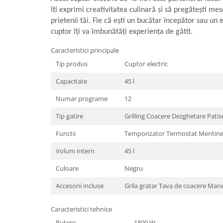
îți exprimi creativitatea culinară și să pregătești me
aparat de calcat vertical
prietenii tăi. Fie că ești un bucătar începător sau un
Aparate de scame
cuptor îți va îmbunătăți experiența de gătit.
Fiare de calcat
Statii de calcat
Caracteristici principale
Aparate de masaj
Tip produs
Cuptor electric
Aparate de ras electrice
Capacitate
45 l
Aparate de tuns
Numar programe
12
Aparate faciale
Tip gatire
Grilling Coacere Dezghetare Pati
Aspiratoare
Functii
Temporizator Termostat Mentiner
Aspiratoare de geamuri
Volum intern
45 l
Cuptoare cu microunde
Culoare
Negru
Cuptoare electrice
Accesorii incluse
Grila gratar Tava de coacere Mane
Cântare corporale
Epilatoare
Caracteristici tehnice
Ingrijire locuinta
Putere
1800 W