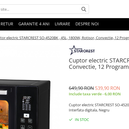
 RETUR
GARANTIE 4 ANI
LIVRARE
DESPRE NOI
tor electric STARCREST SO-4520BK , 45L, 1800W, Rotisor, Convectie, 12 Progra
Cuptor electric STARC
Convectie, 12 Programe
649,90 RON
539,90 RON
Include taxa verde - 6,00 RON
Cuptor electric STARCREST SO-4520B
Interfata digitala, Negru
IN STOC