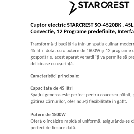
Vitrine pentru vinuri
Electrocasnice Mici
Accesorii aspiratoare
Cuptor electric STARCREST SO-4520BK , 45L
Convectie, 12 Programe predefinite, Interfa
Aparate de bucatarie
Aparate de gatit cu aburi
Transformă-ți bucătăria într-un spațiu culinar modern
Aparate de preparat desert
45 litri, dotat cu o putere de 1800W și 12 programe d
gospodărie, acest aparat versatil îți va permite să p
Aparate de vidat
delicioase cu ușurință.
Ascutitor cutite
Blendere
Caracteristici principale:
Cântare de bucătărie
Capacitate de 45 litri
Feliatoare
Spațiul generos este perfect pentru coacerea pâinii, 
Fierbătoare
gătirea cărnurilor, oferindu-ți flexibilitate în gătit.
Friteuze
Grătare electrice
Putere de 1800W
Masini de gheata
Oferă o încălzire rapidă și uniformă, asigurându-se c
perfect de fiecare dată.
Masini de paine