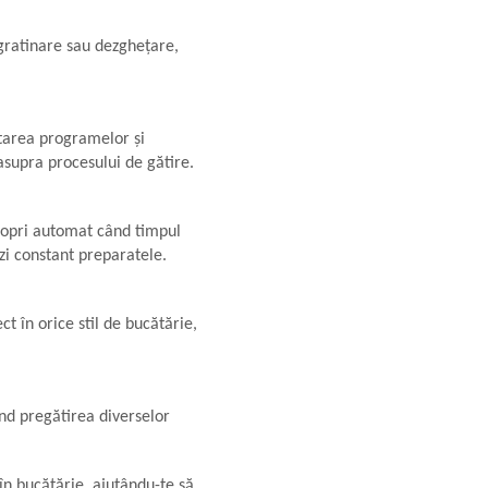
 gratinare sau dezghețare,
ectarea programelor și
asupra procesului de gătire.
a opri automat când timpul
ezi constant preparatele.
t în orice stil de bucătărie,
ând pregătirea diverselor
 în bucătărie, ajutându-te să