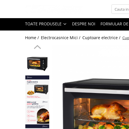
Toate Produsele
TOATE PRODUSELE
DESPRE NOI
FORMULAR DE
Black Friday
Home /
Electrocasnice Mici /
Cuptoare electrice /
Cup
Electrocasnice Mari
Aparate frigorifice
Aparat cuburi de gheata
Combine frigorifice
Congelatoare
Congelatoare verticale
Frigidere
Frigidere cu doua usi
Frigidere cu o usa
Lazi frigorifice
Minibaruri
Racitoare