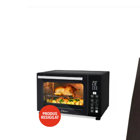
Preparare ceai si cafea
Aparate de spumat lapte
Espressoare
Preparare desert
accesori inghetata
Aparate de facut inghetata
Preparare paine
Masini de facut paine
Prajitoare de paine
Storcatoare
Storcatoare
Tigai
TV, Electronice & Gaming
Accesorii & Periferice
Baterii si acumulatori
Aparate foto & accesorii