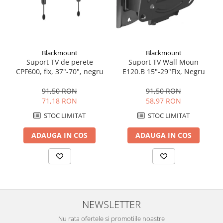
aparat de calcat vertical
Aparate de scame
Fiare de calcat
Statii de calcat
Blackmount
Blackmount
Suport TV de perete
Suport TV Wall Moun
Aparate de masaj
CPF600, fix, 37"-70", negru
E120.B 15"-29"Fix, Negru
Aparate de ras electrice
91,50 RON
91,50 RON
Aparate de tuns
71,18 RON
58,97 RON
Aparate faciale
STOC LIMITAT
STOC LIMITAT
Aspiratoare
ADAUGA IN COS
ADAUGA IN COS
Aspiratoare de geamuri
Cuptoare cu microunde
Cuptoare electrice
Cântare corporale
NEWSLETTER
Epilatoare
Ingrijire locuinta
Nu rata ofertele si promotiile noastre