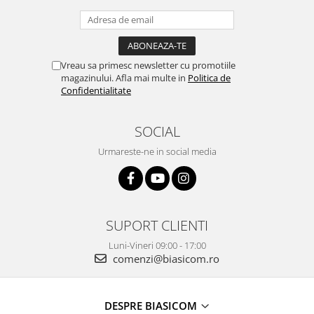
Aspiratoare
Mopuri electrice cu abur
Ingrijire personala
Vreau sa primesc newsletter cu promotiile
Cantare corporale
magazinului. Afla mai multe in
Politica de
Ingrijire tesaturi
Confidentialitate
Statii de calcat
SOCIAL
Masini de cusut
Urmareste-ne in social media
Ondulatoare
Perii de par electrice
Periute de dinti electrice
Pile electrice
SUPORT CLIENTI
Placi de indreptat parul
Luni-Vineri 09:00 - 17:00
comenzi@biasicom.ro
Plite
Preparare alimente
Masini de tocat
DESPRE BIASICOM