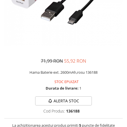
Side by side
Cuptoare cu microunde
Cuptoare cu microunde
Hote
Hote de bucatarie
Incorporabile
Aparate frigorifice incorporabile
Cuptoare cu microunde
71,99 RON
55,92 RON
incorporabile
Hote incorporabile
Hama Baterie ext. 2600mAh,rosu 136188
Plite incorporabile
STOC EPUIZAT
Masini spalat vase
Durata de livrare:
1
Masini de spalat vase incorporabile
ALERTA STOC
Plite
Incorporabile
Cod Produs:
136188
Plite standard
La achizitionarea acestui produs primiti
5
puncte de fidelitate
Vitrine frigorifice