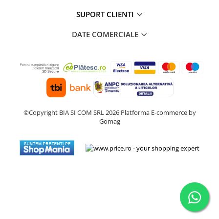
Preparare ceai si cafea
SUPORT CLIENTI
Aparate de spumat lapte
Espressoare
DATE COMERCIALE
Preparare desert
accesori inghetata
Aparate de facut inghetata
Preparare paine
Masini de facut paine
©Copyright BIA SI COM SRL 2026
Platforma E-commerce by
Prajitoare de paine
Gomag
Storcatoare
Storcatoare
Tigai
TV, Electronice & Gaming
Accesorii & Periferice
Baterii si acumulatori
Aparate foto & accesorii