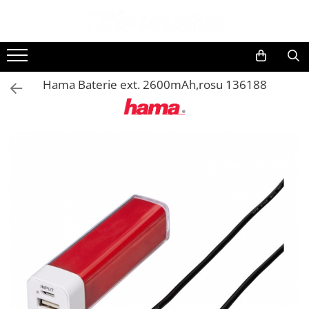
Toate Produsele
Black Friday
Hama Baterie ext. 2600mAh,rosu 136188
Electrocasnice Mari
Aparate frigorifice
Aparat cuburi de gheata
Combine frigorifice
Congelatoare
Congelatoare verticale
Frigidere
Frigidere cu doua usi
Frigidere cu o usa
Lazi frigorifice
Minibaruri
Racitoare