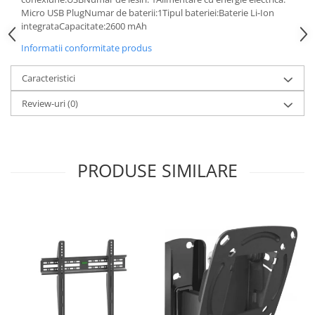
Masini de tocat
Micro USB PlugNumar de baterii:1Tipul bateriei:Baterie Li-Ion
Mixere
integrataCapacitate:2600 mAh
Multicooker
Informatii conformitate produs
Prăjitoare de pâine
Caracteristici
Rasnite condimente
Razatoare
Review-uri
(0)
Roboti de bucatarie
Sandwich-maker
Storcătoare
PRODUSE SIMILARE
Aparate de cafea
Accesorii
Cafetiere
Espressoare
Râșnițe de cafea
Aparate de curatat bijuterii
Aparate de curățat cu aburi
Aparate de ingrijire tesaturi