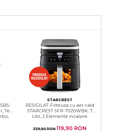
STARCREST
 SBS-
RESIGILAT-Friteuza cu aer cald
Frigide
 Tel,
STARCREST SFR-7020WBK, 7
SMB-46BKE,
urbo,
Litri, 2 Elemente incalzire
superioara / inferioara, 2000 W,
Termostat 80 - 200 °C, 12
119,90 RON
339,90 RON
519,90