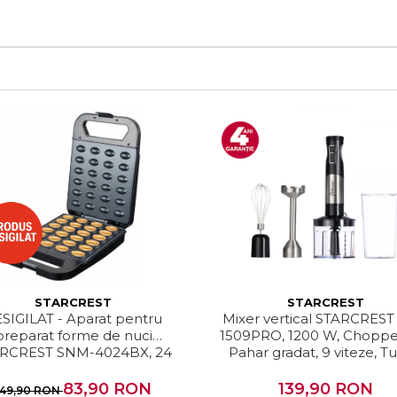
STARCREST
STARCREST
SIGILAT - Aparat pentru
Mixer vertical STARCREST
preparat forme de nuci
1509PRO, 1200 W, Chopper,
RCREST SNM-4024BX, 24
Pahar gradat, 9 viteze, T
, 1400W, Indicator luminos,
Inox / Negru
i antiaderente, Negru/Inox
83,90 RON
139,90 RON
149,90 RON