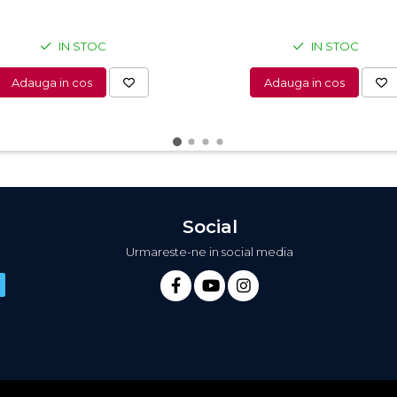
IN STOC
IN STOC
Adauga in cos
Adauga in cos
Social
Urmareste-ne in social media