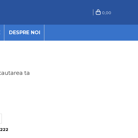
0,00
E
DESPRE NOI
cautarea ta
.222