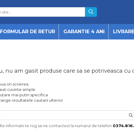
FORMULAR DE RETUR
GARANTIE 4 ANI
LIVRAR
u, nu am gasit produse care sa se potriveasca cu 
oua ori scrierea
auti cuvinte simple
utare mai putin specifica
range rezultatele cautarii ulterior
te informatii te rog sa ne contactezi la numarul de telefon
0374.816