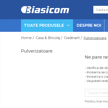
Toate Produsele
TOATE PRODUSELE
DESPRE NOI
Black Friday
Electrocasnice Mari
Home /
Casa & Bricolaj /
Gradinarit /
Pulverizatoare
Aparate frigorifice
Aparat cuburi de gheata
Pulverizatoare
Combine frigorifice
Ne pare ra
Congelatoare
Congelatoare verticale
- Verifica de d
Frigidere
- Incearca sa c
- Incearca o ca
Frigidere cu doua usi
- Va puteti rest
Frigidere cu o usa
Lazi frigorifice
Minibaruri
Pentru mai mul
Racitoare