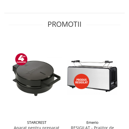
Side by side
Cuptoare cu microunde
Cuptoare cu microunde
PROMOTII
Hote
Hote de bucatarie
Incorporabile
Aparate frigorifice incorporabile
Cuptoare cu microunde
incorporabile
Hote incorporabile
Plite incorporabile
Masini spalat vase
Masini de spalat vase incorporabile
Plite
Incorporabile
Plite standard
STARCREST
Emerio
Vitrine frigorifice
Aparat pentru preparat
RESIGILAT - Prajitor de