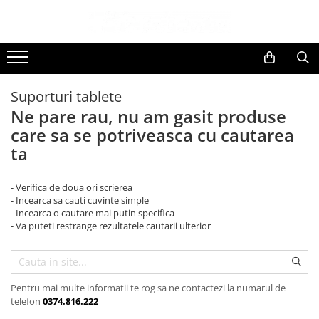
Toate Produsele
Black Friday
Suporturi tablete
Electrocasnice Mari
Ne pare rau, nu am gasit produse
Aparate frigorifice
care sa se potriveasca cu cautarea
Aparat cuburi de gheata
ta
Combine frigorifice
Congelatoare
- Verifica de doua ori scrierea
Congelatoare verticale
- Incearca sa cauti cuvinte simple
Frigidere
- Incearca o cautare mai putin specifica
- Va puteti restrange rezultatele cautarii ulterior
Frigidere cu doua usi
Frigidere cu o usa
Lazi frigorifice
Minibaruri
Pentru mai multe informatii te rog sa ne contactezi la numarul de
telefon
0374.816.222
Racitoare