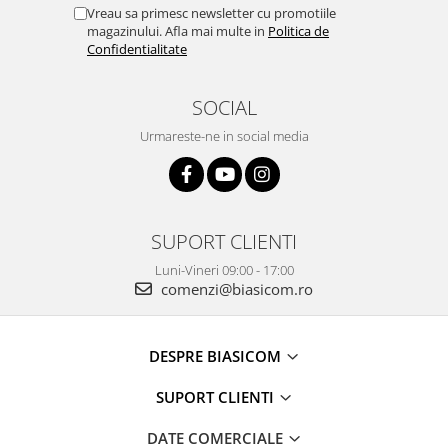
Masini de tocat
Vreau sa primesc newsletter cu promotiile
magazinului. Afla mai multe in
Politica de
Mixere
Confidentialitate
Multicooker
Prăjitoare de pâine
SOCIAL
Rasnite condimente
Urmareste-ne in social media
Razatoare
Roboti de bucatarie
Sandwich-maker
Storcătoare
SUPORT CLIENTI
Aparate de cafea
Luni-Vineri 09:00 - 17:00
Accesorii
comenzi@biasicom.ro
Cafetiere
Espressoare
Râșnițe de cafea
DESPRE BIASICOM
Aparate de curatat bijuterii
SUPORT CLIENTI
Aparate de curățat cu aburi
DATE COMERCIALE
Aparate de ingrijire tesaturi