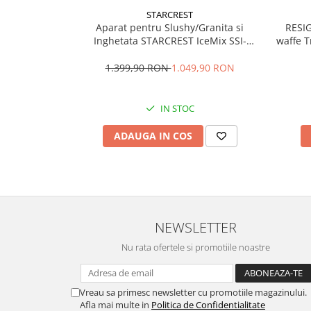
STARCREST
Vitrine pentru vinuri
Aparat pentru Slushy/Granita si
RESIG
Electrocasnice Mici
Inghetata STARCREST IceMix SSI-
waffe T
2518PRO, 2.5L, Panou de control tactil,
Accesorii aspiratoare
8 Programe, Carte retete, Gri/Negru
1.399,90 RON
1.049,90 RON
Aparate de bucatarie
Aparate de gatit cu aburi
IN STOC
Aparate de preparat desert
ADAUGA IN COS
Aparate de vidat
Ascutitor cutite
Blendere
Cântare de bucătărie
Feliatoare
NEWSLETTER
Fierbătoare
Friteuze
Nu rata ofertele si promotiile noastre
Grătare electrice
Masini de gheata
Vreau sa primesc newsletter cu promotiile magazinului.
Masini de paine
Afla mai multe in
Politica de Confidentialitate