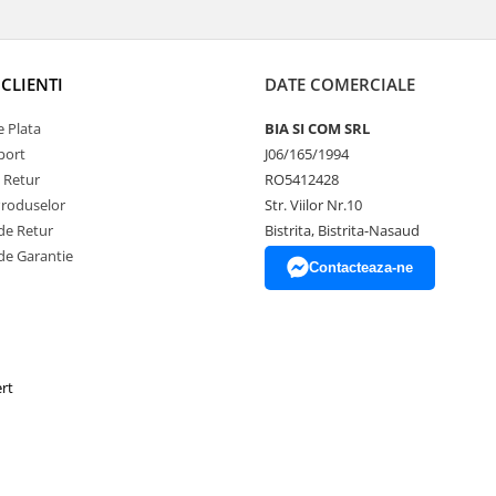
CLIENTI
DATE COMERCIALE
 Plata
BIA SI COM SRL
port
J06/165/1994
e Retur
RO5412428
Produselor
Str. Viilor Nr.10
de Retur
Bistrita, Bistrita-Nasaud
de Garantie
Contacteaza-ne