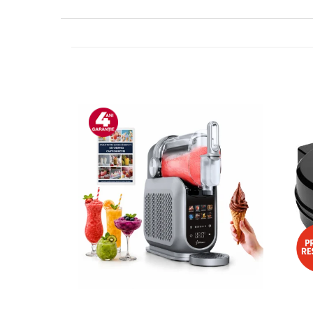
Side by side
Cuptoare cu microunde
Cuptoare cu microunde
Hote
Hote de bucatarie
Incorporabile
Aparate frigorifice incorporabile
Cuptoare cu microunde
incorporabile
Hote incorporabile
Plite incorporabile
Masini spalat vase
Masini de spalat vase incorporabile
Plite
Incorporabile
Plite standard
Vitrine frigorifice