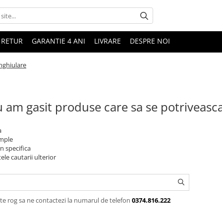
 RETUR
GARANTIE 4 ANI
LIVRARE
DESPRE NOI
nghiulare
 am gasit produse care sa se potriveasc
a
imple
n specifica
ele cautarii ulterior
te rog sa ne contactezi la numarul de telefon
0374.816.222