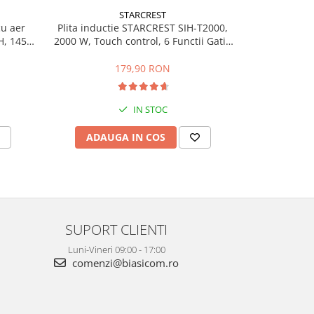
STARCREST
cu aer
Plita inductie STARCREST SIH-T2000,
Mini Blende
H, 1450
2000 W, Touch control, 6 Functii Gatit,
214BPK,
 °C, 8
Ultra Slim Design
Multifunc
b
Capacitate 
179,90 RON
2
IN STOC
ADAUGA IN COS
ADAU
SUPORT CLIENTI
Luni-Vineri 09:00 - 17:00
comenzi@biasicom.ro