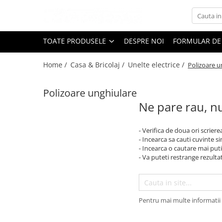
Toate Produsele
TOATE PRODUSELE
DESPRE NOI
FORMULAR DE
Black Friday
Home /
Casa & Bricolaj /
Unelte electrice /
Polizoare u
Electrocasnice Mari
Aparate frigorifice
Polizoare unghiulare
Aparat cuburi de gheata
Ne pare rau, nu
Combine frigorifice
Congelatoare
- Verifica de doua ori scriere
Congelatoare verticale
- Incearca sa cauti cuvinte s
Frigidere
- Incearca o cautare mai puti
- Va puteti restrange rezultat
Frigidere cu doua usi
Frigidere cu o usa
Lazi frigorifice
Minibaruri
Pentru mai multe informatii 
Racitoare