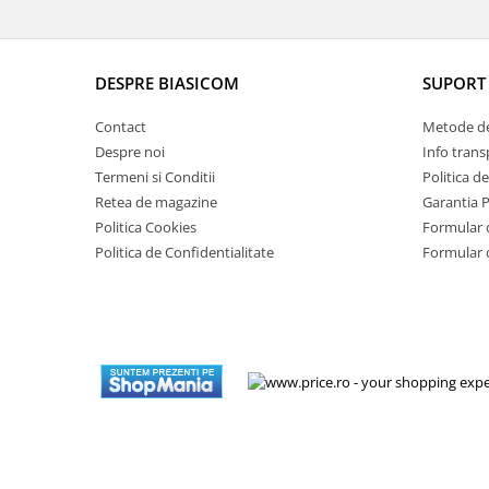
Masini de tocat
Mixere
Multicooker
DESPRE BIASICOM
SUPORT 
Prăjitoare de pâine
Rasnite condimente
Contact
Metode de
Razatoare
Despre noi
Info trans
Termeni si Conditii
Politica d
Roboti de bucatarie
Retea de magazine
Garantia 
Sandwich-maker
Politica Cookies
Formular 
Storcătoare
Politica de Confidentialitate
Formular 
Aparate de cafea
Accesorii
Cafetiere
Espressoare
Râșnițe de cafea
Aparate de curatat bijuterii
Aparate de curățat cu aburi
Aparate de ingrijire tesaturi