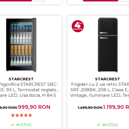
STARCREST
STARCREST
 frigorifica STARCREST SBC-
Frigider cu 2 usi retro ST
, 93 L, Termostat reglabil,
SRF-208BK, 208 L, Clasa E
are LED, Usa sticla, H 84.5
Vintage, Iluminare LED, T
cm, Negru
Reglabil, H 147 cm, N
999,90 RON
1.199,90 
49,90 RON
1.499,90 RON
IN STOC
IN STOC