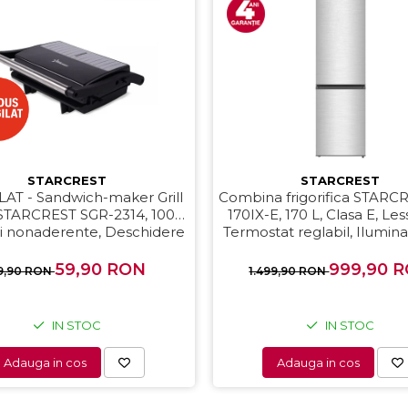
STARCREST
STARCREST
LAT - Sandwich-maker Grill
Combina frigorifica STARC
 STARCREST SGR-2314, 1000
170IX-E, 170 L, Clasa E, Les
ci nonaderente, Deschidere
Termostat reglabil, Ilumin
prafata de gatire 23 x 14 cm,
Suprafata Inox antiampr
Negru
Picioare ajustabile, Usi rever
59,90 RON
999,90 
9,90 RON
1.499,90 RON
151.8 cm, Inox
IN STOC
IN STOC
Adauga in cos
Adauga in cos