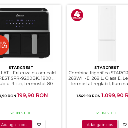
STARCREST
STARCREST
LAT - Friteuza cu aer cald
Combina frigorifica STARC
EST SFR-9200BK, 1800 W,
268WH-E, 268 L, Clasa E, Le
blu, 9 litri, Termostat 80 -
Termostat reglabil, Ilumin
C, 8 programe predefinite,
Picioare ajustabile, Usi rever
Negru
178 cm, Alb
199,90 RON
1.099,90
9,90 RON
1.549,90 RON
IN STOC
IN STOC
Adauga in cos
Adauga in cos