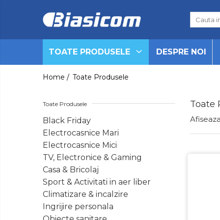
Toate Produsele
TOATE PRODUSELE
DESPRE NOI
Black Friday
Electrocasnice Mari
Home /
Toate Produsele
Aparate frigorifice
Aparat cuburi de gheata
Toate 
Toate Produsele
Combine frigorifice
Afiseaza
Black Friday
Congelatoare
Electrocasnice Mari
Congelatoare verticale
Electrocasnice Mici
Frigidere
TV, Electronice & Gaming
Frigidere cu doua usi
Casa & Bricolaj
Frigidere cu o usa
Sport & Activitati in aer liber
Lazi frigorifice
Climatizare & incalzire
Minibaruri
Ingrijire personala
Racitoare
Obiecte sanitare