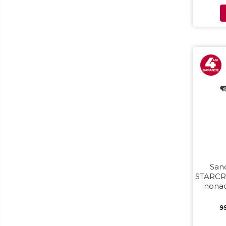
Aparate foto & accesorii
Alte accesorii foto & video
Aparate foto compacte
Aparate foto DSLR
Aparate foto Mirrorless
Carduri memorie
Obiective
Audio
Boxe portabile
Caști
MP3/MP4 playere
Radio
Sand
STARCRE
Sisteme audio
nonad
Soundbar
Supra
Auto
9
Accesorii electronice Auto