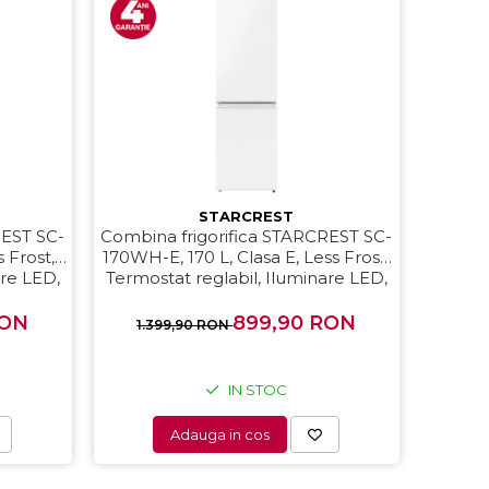
STARCREST
REST SC-
Combina frigorifica STARCREST SC-
s Frost,
170WH-E, 170 L, Clasa E, Less Frost,
are LED,
Termostat reglabil, Iluminare LED,
enta,
Picioare ajustabile, Usi reversibile, H
sibile, H
151.8 cm, Alb
RON
899,90 RON
1.399,90 RON
IN STOC
Adauga in cos