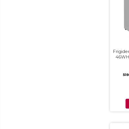
Masini de paine
Masini de tocat
Mixere
Multicooker
Prăjitoare de pâine
Rasnite condimente
Razatoare
Frigid
46WHE,
Roboti de bucatarie
Sandwich-maker
Storcătoare
51
Aparate de cafea
Accesorii
Cafetiere
Espressoare
Râșnițe de cafea
Aparate de curatat bijuterii