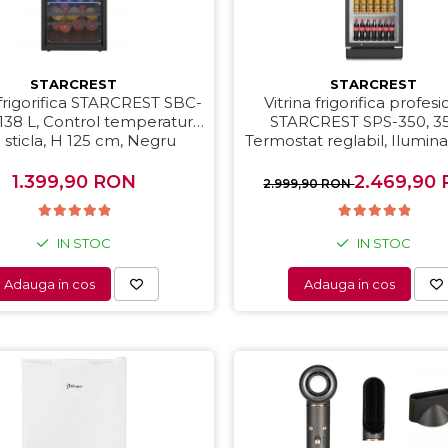
STARCREST
STARCREST
 frigorifica STARCREST SBC-
Vitrina frigorifica profes
138 L, Control temperatura,
STARCREST SPS-350, 35
 sticla, H 125 cm, Negru
Termostat reglabil, Ilumin
H 194.5 cm, Negru
1.399,90 RON
2.469,90
2.999,90 RON
IN STOC
IN STOC
Adauga in cos
Adauga in cos