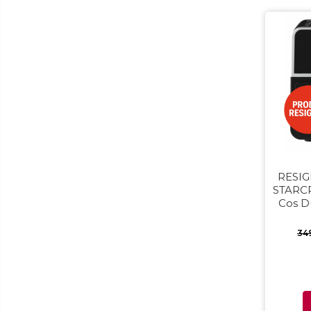
Epilatoare
Ingrijire locuinta
Aspiratoare
Mopuri electrice cu abur
Ingrijire personala
Cantare corporale
Ingrijire tesaturi
Statii de calcat
Masini de cusut
RESIGI
Ondulatoare
STARCR
Cos Du
Perii de par electrice
200 °
Periute de dinti electrice
34
Pile electrice
Placi de indreptat parul
Plite