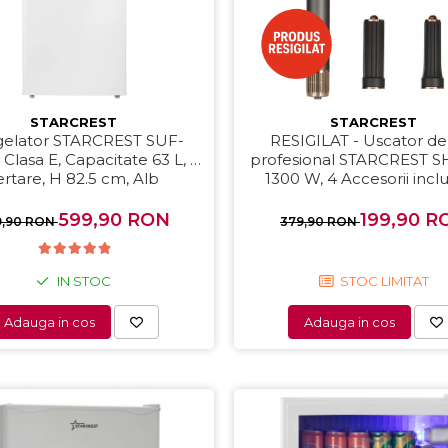
STARCREST
STARCREST
elator STARCREST SUF-
RESIGILAT - Uscator de
Clasa E, Capacitate 63 L, 3
profesional STARCREST S
ertare, H 82.5 cm, Alb
1300 W, 4 Accesorii inclu
Trepte de viteza, 3 Trep
temperatura, Buton de ae
599,90 RON
199,90 R
9,90 RON
379,90 RON
Gri
IN STOC
STOC LIMITAT
Adauga in cos
Adauga in cos