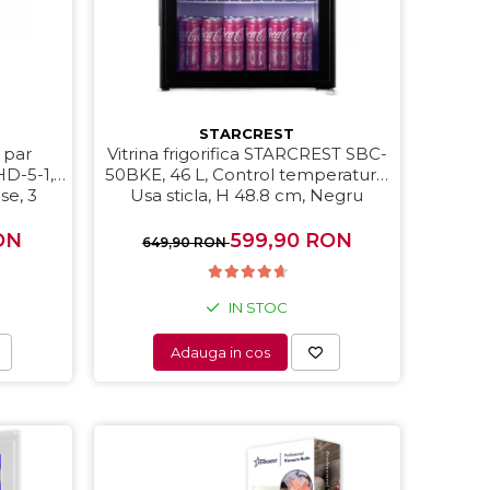
STARCREST
 par
Vitrina frigorifica STARCREST SBC-
HD-5-1,
50BKE, 46 L, Control temperatura,
se, 3
Usa sticla, H 48.8 cm, Negru
te de
r rece,
ON
599,90 RON
649,90 RON
IN STOC
Adauga in cos