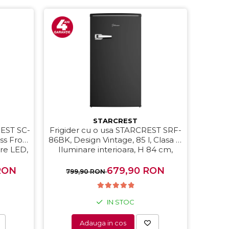
STARCREST
REST SC-
Frigider cu o usa STARCREST SRF-
ss Frost,
86BK, Design Vintage, 85 l, Clasa E,
are LED,
Iluminare interioara, H 84 cm,
sibile, H
Negru
 RON
679,90 RON
799,90 RON
IN STOC
Adauga in cos