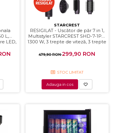
STARCREST
ionala
RESIGILAT - Uscător de păr 7 in 1,
0 L,
Multistyler STARCREST SHD-7-1PP,
are LED,
1300 W, 3 trepte de viteză, 3 trepte
de temperatură, mov
 RON
299,90 RON
479,90 RON
STOC LIMITAT
Adauga in cos