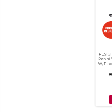
Aparate de curățat cu aburi
Aparate de ingrijire tesaturi
aparat de calcat vertical
Aparate de scame
Fiare de calcat
Statii de calcat
Aparate de masaj
Aparate de ras electrice
RESIGI
Panini
Aparate de tuns
W, Pla
Aparate faciale
180°, Su
9
Aspiratoare
Aspiratoare de geamuri
Cuptoare cu microunde
Cuptoare electrice
Cântare corporale