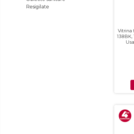
Side by side
Resigilate
Cuptoare cu microunde
Cuptoare cu microunde
Hote
Vitrina
138BK, 
Hote de bucatarie
Usa
Incorporabile
Aparate frigorifice incorporabile
Cuptoare cu microunde
incorporabile
Hote incorporabile
Plite incorporabile
Masini spalat vase
Masini de spalat vase incorporabile
Plite
Incorporabile
Plite standard