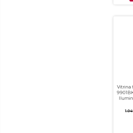
Preparare alimente
Masini de tocat
Preparare ceai si cafea
Aparate de spumat lapte
Espressoare
Preparare desert
accesori inghetata
Aparate de facut inghetata
Preparare paine
Masini de facut paine
Vitrina
Prajitoare de paine
9901BKE
Storcatoare
Ilumin
Storcatoare
1.0
Tigai
Accesorii & Periferice
Baterii si acumulatori