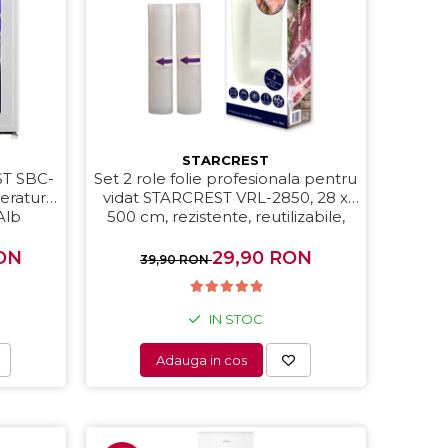
STARCREST
EST SBC-
Set 2 role folie profesionala pentru
eratura,
vidat STARCREST VRL-2850, 28 x
Alb
500 cm, rezistente, reutilizabile,
sous vide, lavabile in masina de
spalat, fara BPA, transparent
ON
29,90 RON
39,90 RON
IN STOC
Adauga in cos