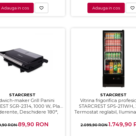
Adauga in cos
Adauga in cos
STARCREST
STARCREST
wich-maker Grill Panini
Vitrina frigorifica profes
ST SGR-2314, 1000 W, Placi
STARCREST SPS-211WH, 2
erente, Deschidere 180°,
Termostat reglabil, Ilumin
fata de gatire 23 x 14 cm,
H 141 cm, Negru
Negru
89,90 RON
1.749,90
9,90 RON
2.099,90 RON