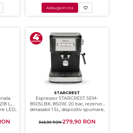
Adauga in cos
STARCREST
ionala
Espressor STARCREST SEM-
18 L,
850SLBK, 850W, 20 bar, rezervor
are LED,
detasabil 1.5L, dispozitiv spumare,
filtru dublu din inox, Negru/Inox
 RON
279,90 RON
349,90 RON