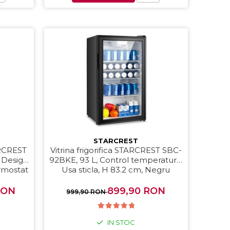
STARCREST
ARCREST
Vitrina frigorifica STARCREST SBC-
, Design
92BKE, 93 L, Control temperatura,
ermostat
Usa sticla, H 83.2 cm, Negru
egru
RON
899,90 RON
999,90 RON
IN STOC