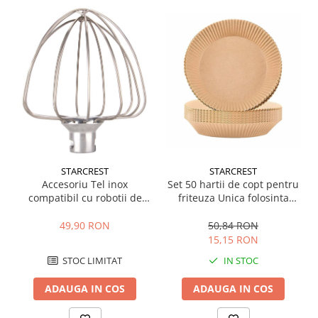
Statii de calcat
Aparate de masaj
Aparate de ras electrice
Aparate de tuns
Aparate faciale
Aspiratoare
Aspiratoare de geamuri
Cuptoare cu microunde
STARCREST
STARCREST
Accesoriu Tel inox
Set 50 hartii de copt pentru
Cuptoare electrice
compatibil cu robotii de
friteuza Unica folosinta
Cântare corporale
bucatarie Starcrest SKM-
16x20x4.5 cm, Maro -
1500BK / SKM-1500RD
STARCREST
49,90 RON
50,84 RON
Epilatoare
15,15 RON
Ingrijire locuinta
STOC LIMITAT
IN STOC
Aspiratoare
ADAUGA IN COS
ADAUGA IN COS
Mopuri electrice cu abur
Ingrijire personala