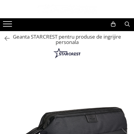
Toate Produsele
Black Friday
Geanta STARCREST pentru produse de ingrijire
Electrocasnice Mari
personala
Accesorii
Aparate frigorifice
Accesorii frigorifice
Aparat cuburi de gheata
Combine frigorifice
Congelatoare
Congelatoare verticale
Frigidere
Frigidere cu doua usi
Frigidere cu o usa
Lazi frigorifice