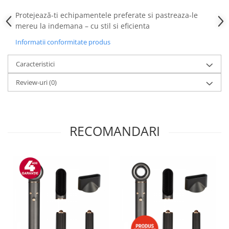
Protejează-ti echipamentele preferate si pastreaza-le
Aparate de bucatarie
mereu la indemana – cu stil si eficienta
Aparate de gatit cu aburi
Informatii conformitate produs
Aparate de preparat desert
Aparate de vidat
Caracteristici
Ascutitor cutite
Review-uri
(0)
Blendere
Cântare de bucătărie
Feliatoare
Fierbătoare
RECOMANDARI
Friteuze
Grătare electrice
Masini de gheata
Masini de paine
Masini de tocat
Mixere
Multicooker