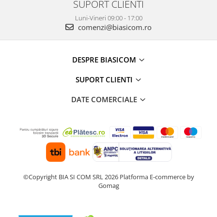
SUPORT CLIENTI
Preparare desert
Luni-Vineri 09:00 - 17:00
accesori inghetata
comenzi@biasicom.ro
Aparate de facut inghetata
Preparare paine
DESPRE BIASICOM
Masini de facut paine
Prajitoare de paine
SUPORT CLIENTI
Storcatoare
DATE COMERCIALE
Storcatoare
Tigai
TV, Electronice & Gaming
Accesorii & Periferice
Baterii si acumulatori
Aparate foto & accesorii
©Copyright BIA SI COM SRL 2026
Platforma E-commerce by
Alte accesorii foto & video
Gomag
Aparate foto compacte
Aparate foto DSLR