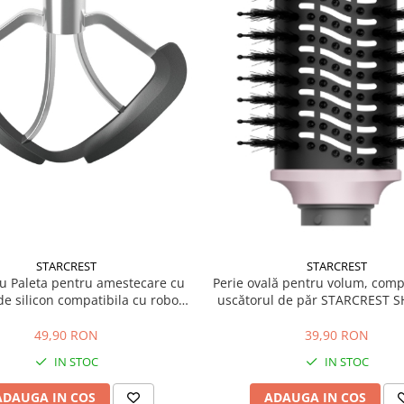
STARCREST
STARCREST
u Paleta pentru amestecare cu
Perie ovală pentru volum, comp
e silicon compatibila cu robotii
uscătorul de păr STARCREST S
tarie Starcrest SKM-1500BK /
SKM-1500RD
49,90 RON
39,90 RON
IN STOC
IN STOC
ADAUGA IN COS
ADAUGA IN COS