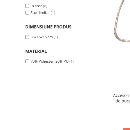
Side by side
In stoc
(8)
Cuptoare cu microunde
Stoc limitat
(1)
Cuptoare cu microunde
Hote
DIMENSIUNE PRODUS
Hote de bucatarie
36x16x15 cm
(1)
Incorporabile
MATERIAL
Aparate frigorifice incorporabile
Cuptoare cu microunde
70% Poliester; 30% PU
(1)
incorporabile
Hote incorporabile
Plite incorporabile
Masini spalat vase
Accesori
Masini de spalat vase incorporabile
de buca
Plite
Incorporabile
Plite standard
Vitrine frigorifice