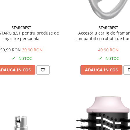
STARCREST
STARCREST
STARCREST pentru produse de
Accesoriu carlig de frama
ingrijire personala
compatibil cu robotii de buc
Starcrest SKM-1500BK / SKM
59,90 RON
39,90 RON
49,90 RON
IN STOC
IN STOC
ADAUGA IN COS
ADAUGA IN COS