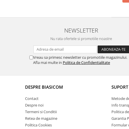
Aspiratoare
Mopuri electrice cu abur
Ingrijire personala
NEWSLETTER
Cantare corporale
Ingrijire tesaturi
Nu rata ofertele si promotiile noastre
Statii de calcat
Masini de cusut
Vreau sa primesc newsletter cu promotiile magazinului.
Ondulatoare
Afla mai multe in
Politica de Confidentialitate
Perii de par electrice
Periute de dinti electrice
DESPRE BIASICOM
SUPORT 
Pile electrice
Placi de indreptat parul
Contact
Metode de
Despre noi
Info trans
Plite
Termeni si Conditii
Politica d
Preparare alimente
Retea de magazine
Garantia 
Masini de tocat
Politica Cookies
Formular 