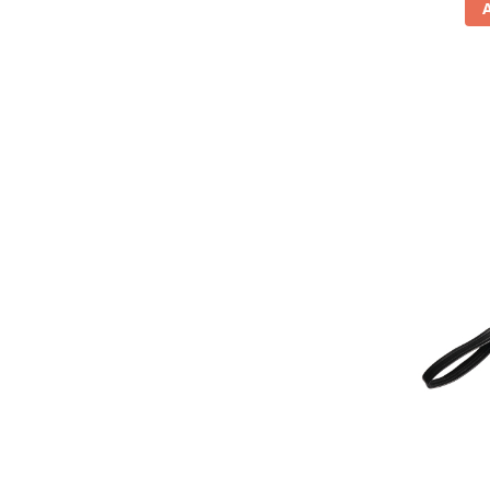
Vitrine pentru vinuri
Electrocasnice Mici
Accesorii aspiratoare
Aparate de bucatarie
Aparate de gatit cu aburi
Aparate de preparat desert
Aparate de vidat
Ascutitor cutite
Blendere
Cântare de bucătărie
Feliatoare
Fierbătoare
Friteuze
Grătare electrice
Masini de gheata
Masini de paine