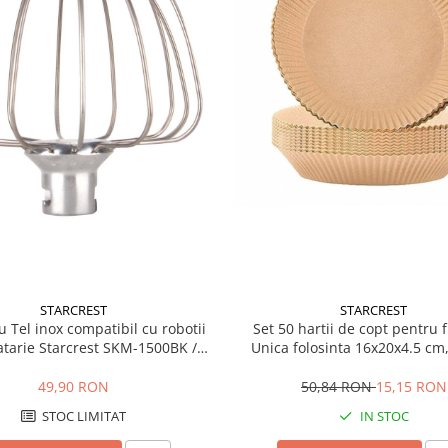
STARCREST
STARCREST
Set 50 hartii de copt pentru 
u Tel inox compatibil cu robotii
Unica folosinta 16x20x4.5 cm
tarie Starcrest SKM-1500BK /
STARCREST
SKM-1500RD
50,84 RON
15,15 RON
49,90 RON
IN STOC
STOC LIMITAT