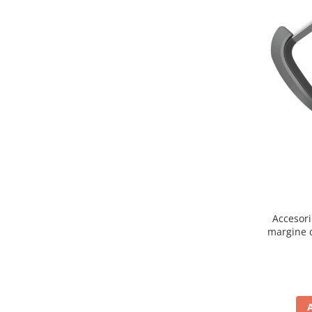
aparat de calcat vertical
Aparate de scame
Fiare de calcat
Statii de calcat
Aparate de masaj
Aparate de ras electrice
Aparate de tuns
Aparate faciale
Aspiratoare
Aspiratoare de geamuri
Cuptoare cu microunde
Accesori
margine d
Cuptoare electrice
de buca
Cântare corporale
Epilatoare
Ingrijire locuinta