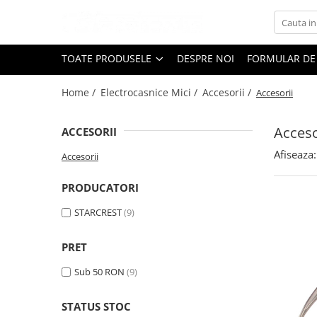
Toate Produsele
TOATE PRODUSELE
DESPRE NOI
FORMULAR DE
Black Friday
Home /
Electrocasnice Mici /
Accesorii /
Accesorii
Electrocasnice Mari
Aparate frigorifice
Acceso
ACCESORII
Aparat cuburi de gheata
Combine frigorifice
Afiseaza:
Accesorii
Congelatoare
PRODUCATORI
Congelatoare verticale
Frigidere
STARCREST
(9)
Frigidere cu doua usi
Frigidere cu o usa
PRET
Lazi frigorifice
Sub 50 RON
(9)
Minibaruri
Racitoare
STATUS STOC