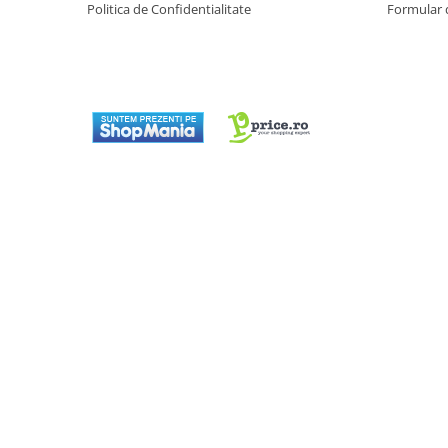
Politica de Confidentialitate
Formular 
Preparare ceai si cafea
Aparate de spumat lapte
Espressoare
Preparare desert
accesori inghetata
Aparate de facut inghetata
Preparare paine
Masini de facut paine
Prajitoare de paine
Storcatoare
Storcatoare
Tigai
TV, Electronice & Gaming
Accesorii & Periferice
Baterii si acumulatori
Aparate foto & accesorii