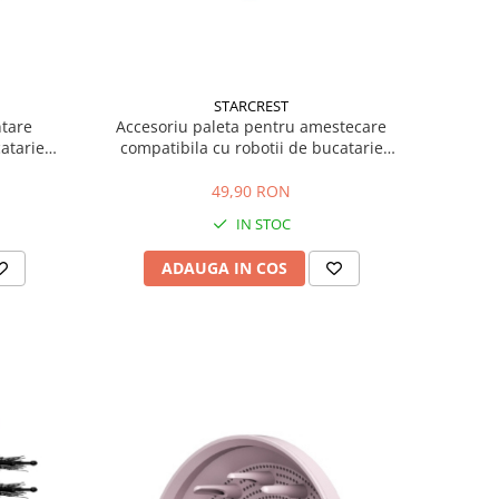
STARCREST
Accesoriu paleta pentru amestecare
ntare
compatibila cu robotii de bucatarie
atarie
Starcrest SKM-1500BK / SKM-1500RD
-1500RD
49,90 RON
IN STOC
ADAUGA IN COS