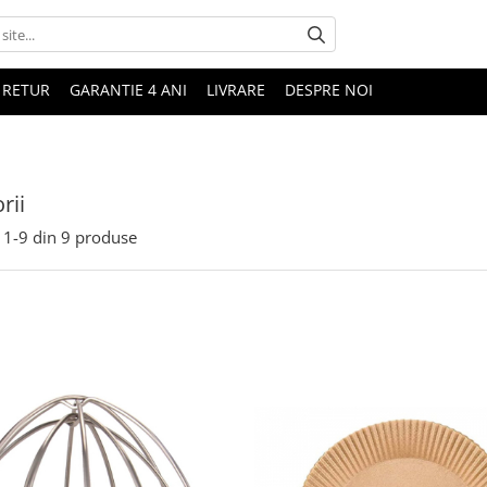
 RETUR
GARANTIE 4 ANI
LIVRARE
DESPRE NOI
rii
1-
9
din
9
produse