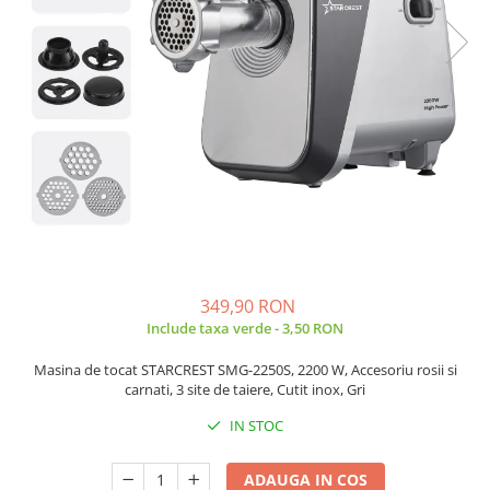
Side by side
Cuptoare cu microunde
Cuptoare cu microunde
Hote
Hote de bucatarie
Incorporabile
Aparate frigorifice incorporabile
Cuptoare cu microunde
incorporabile
Hote incorporabile
Plite incorporabile
349,90 RON
Include taxa verde - 3,50 RON
Masini spalat vase
Masini de spalat vase incorporabile
Masina de tocat STARCREST SMG-2250S, 2200 W, Accesoriu rosii si
carnati, 3 site de taiere, Cutit inox, Gri
Plite
IN STOC
Incorporabile
Plite standard
ADAUGA IN COS
Vitrine frigorifice