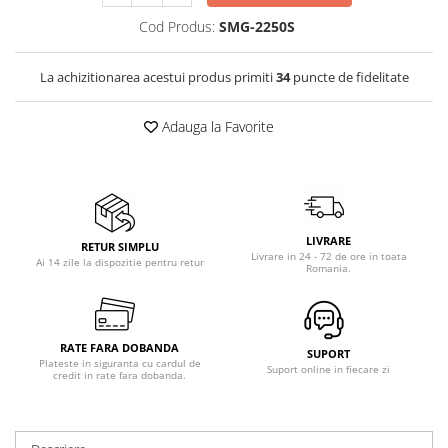
Vitrine pentru vinuri
Cod Produs:
SMG-2250S
Electrocasnice Mici
La achizitionarea acestui produs primiti
34
puncte de fidelitate
Accesorii aspiratoare
Aparate de bucatarie
Adauga la Favorite
Aparate de gatit cu aburi
Aparate de preparat desert
Aparate de vidat
Ascutitor cutite
LIVRARE
Blendere
RETUR SIMPLU
Livrare in 24 - 72 de ore in toata
Ai 14 zile la dispozitie pentru retur
Romania.
Cântare de bucătărie
Feliatoare
Fierbătoare
RATE FARA DOBANDA
Friteuze
SUPORT
Plateste in siguranta cu cardul de
Suport online in fiecare zi
credit in rate fara dobanda.
Grătare electrice
Masini de gheata
Masini de paine