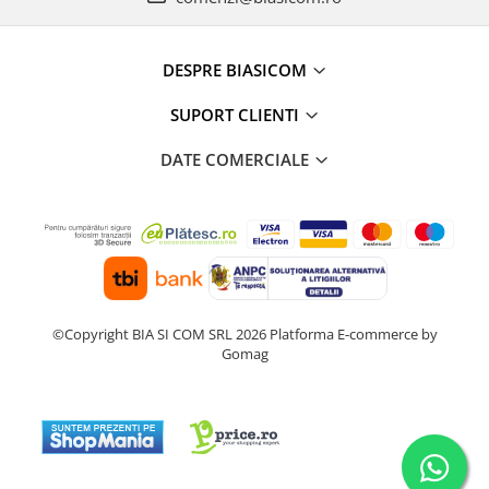
Alte accesorii foto & video
Aparate foto compacte
DESPRE BIASICOM
Aparate foto DSLR
Aparate foto Mirrorless
SUPORT CLIENTI
Carduri memorie
Obiective
DATE COMERCIALE
Audio
Boxe portabile
Caști
MP3/MP4 playere
Radio
Sisteme audio
©Copyright BIA SI COM SRL 2026
Platforma E-commerce by
Gomag
Soundbar
Auto
Accesorii electronice Auto
Compresoare auto
Auto-Moto