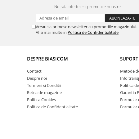
Masini de tocat
Nu rata ofertele si promotiile noastre
Mixere
Multicooker
Prăjitoare de pâine
Vreau sa primesc newsletter cu promotiile magazinului.
Afla mai multe in
Politica de Confidentialitate
Rasnite condimente
Razatoare
Roboti de bucatarie
DESPRE BIASICOM
SUPORT 
Sandwich-maker
Storcătoare
Contact
Metode de
Aparate de cafea
Despre noi
Info trans
Accesorii
Termeni si Conditii
Politica d
Retea de magazine
Garantia 
Cafetiere
Politica Cookies
Formular 
Espressoare
Politica de Confidentialitate
Formular 
Râșnițe de cafea
Aparate de curatat bijuterii
Aparate de curățat cu aburi
Aparate de ingrijire tesaturi