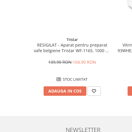
Vitrine pentru vinuri
Electrocasnice Mici
Accesorii aspiratoare
Aparate de bucatarie
Tristar
Aparate de gatit cu aburi
Vitr
RESIGILAT - Aparat pentru preparat
Aparate de preparat desert
93WHE,
vafe belgiene Tristar WF-1165, 1000 W,
2 Waffle, Termostat reglabil, Placi
Aparate de vidat
Antiaderente, Negru
139,90 RON
104,90 RON
Ascutitor cutite
Blendere
STOC LIMITAT
Cântare de bucătărie
Feliatoare
ADAUGA IN COS
Fierbătoare
Friteuze
Grătare electrice
Masini de gheata
Masini de paine
NEWSLETTER