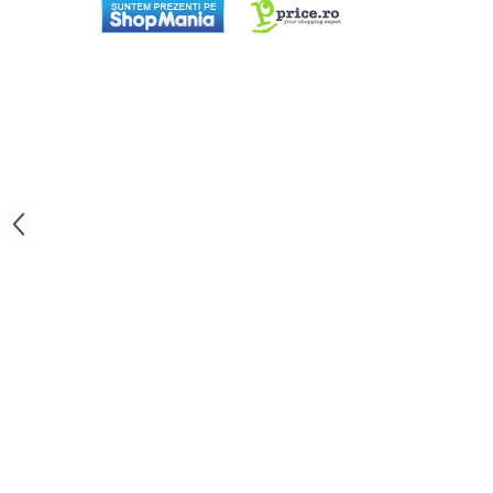
aparat de calcat vertical
Aparate de scame
Fiare de calcat
Statii de calcat
Aparate de masaj
Aparate de ras electrice
Aparate de tuns
Aparate faciale
Aspiratoare
Aspiratoare de geamuri
Cuptoare cu microunde
Cuptoare electrice
Cântare corporale
Epilatoare
Ingrijire locuinta