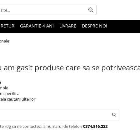
 RETUR
GARANTIE 4 ANI
LIVRARE
DESPRE NOI
onale
 am gasit produse care sa se potriveasc
a
imple
n specifica
ele cautarii ulterior
te rog sa ne contactezi la numarul de telefon
0374.816.222