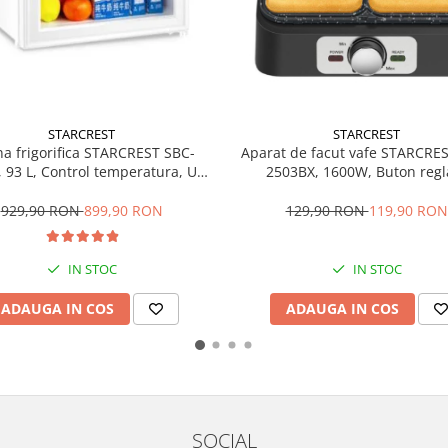
STARCREST
STARCREST
ina frigorifica STARCREST SBC-
Aparat de facut vafe STARCRE
 93 L, Control temperatura, Usa
2503BX, 1600W, Buton regl
sticla, H 83.2 cm, Alb
temperatura, Placi cu invelis c
Negru/Inox
929,90 RON
899,90 RON
129,90 RON
119,90 RON
IN STOC
IN STOC
ADAUGA IN COS
ADAUGA IN COS
SOCIAL