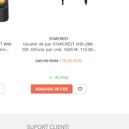
STARCREST
ST WM-
Uscator de par STARCREST SHD-2BK-
RESIGILAT 
are
DIF, Difuzor par cret, 1600 W, 110.000
STARCREST
eramic,
RPM, Ionizare, 3 Trepte de
temperatura, 2 Trepte de viteza, Buton
249,90 RON
179,90 RON
99,
de aer rece, Negru
IN STOC
ADAUGA IN COS
ADAU
SUPORT CLIENTI