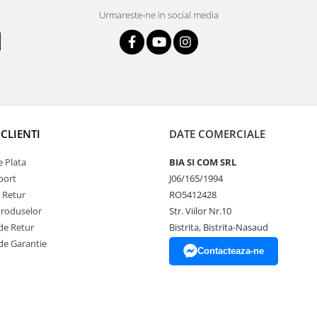
Urmareste-ne in social media
CLIENTI
DATE COMERCIALE
 Plata
BIA SI COM SRL
port
J06/165/1994
e Retur
RO5412428
Produselor
Str. Viilor Nr.10
de Retur
Bistrita, Bistrita-Nasaud
de Garantie
Contacteaza-ne