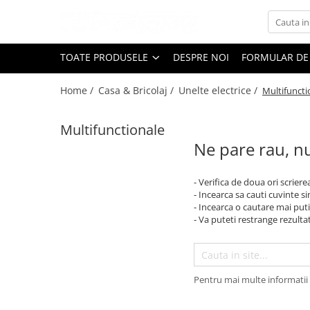
Toate Produsele
TOATE PRODUSELE
DESPRE NOI
FORMULAR DE
Black Friday
Home /
Casa & Bricolaj /
Unelte electrice /
Multifuncti
Electrocasnice Mari
Aparate frigorifice
Multifunctionale
Aparat cuburi de gheata
Ne pare rau, nu
Combine frigorifice
Congelatoare
- Verifica de doua ori scriere
Congelatoare verticale
- Incearca sa cauti cuvinte s
Frigidere
- Incearca o cautare mai puti
- Va puteti restrange rezultat
Frigidere cu doua usi
Frigidere cu o usa
Lazi frigorifice
Minibaruri
Pentru mai multe informatii 
Racitoare