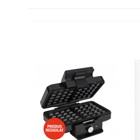
Side by side
Cuptoare cu microunde
Cuptoare cu microunde
Hote
Hote de bucatarie
Incorporabile
Aparate frigorifice incorporabile
Cuptoare cu microunde
incorporabile
Hote incorporabile
Plite incorporabile
Masini spalat vase
Masini de spalat vase incorporabile
Plite
Incorporabile
Plite standard
Vitrine frigorifice