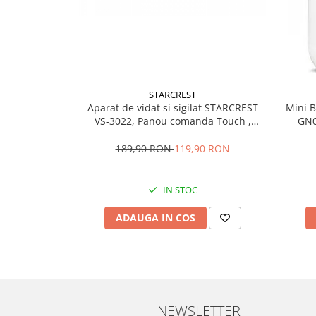
Aparate frigorifice incorporabile
Aragazuri incorporabile
Congelatoare incorporabile
Cuptoare cu microunde
incorporabile
STARCREST
Cuptoare incorporabile
Aparat de vidat si sigilat STARCREST
Mini B
Hote incorporabile
VS-3022, Panou comanda Touch ,
GN0
Vidare umed/uscata, 5 Functii, Ideal
curatar
Hote incorporabile incorporabile
pentru alimente sensibile, Cutter
189,90 RON
119,90 RON
Plite incorporabile
incorporat, 10 Pungi incluse, Negru
Masini de spalat rufe
IN STOC
Amortizoare
Masini de spalat cu uscator
ADAUGA IN COS
Masini de spalat rufe automate
Masini de spalat rufe cu uscator
Masini de spalat rufe
semiautomate
Masini de spalat rufe standard
NEWSLETTER