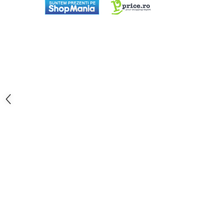
Aparate de bucatarie
Aparate de gatit cu aburi
Aparate de preparat desert
Aparate de vidat
Ascutitor cutite
Blendere
Cântare de bucătărie
Feliatoare
Fierbătoare
Friteuze
Grătare electrice
Masini de gheata
Masini de paine
Masini de tocat
Mixere
Multicooker