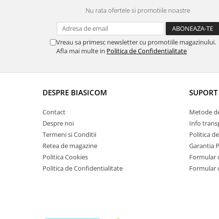
Uscatoare de rufe
Nu rata ofertele si promotiile noastre
Masini spalat vase
Masini de spalat vase incorporabile
Masini de spalat vase
Vreau sa primesc newsletter cu promotiile magazinului.
Afla mai multe in
Politica de Confidentialitate
independente
odorizante
Open Box
DESPRE BIASICOM
SUPORT 
Plite
Incorporabile
Contact
Metode de
Plite standard
Despre noi
Info trans
Termeni si Conditii
Politica d
Uscatoare de rufe
Retea de magazine
Garantia 
Uscatoare cu condensare
Politica Cookies
Formular 
Uscatoare cu pompa de caldura
Politica de Confidentialitate
Formular 
Vitrine frigorifice
Vitrine pentru vinuri
Electrocasnice Mici
Accesorii aspiratoare