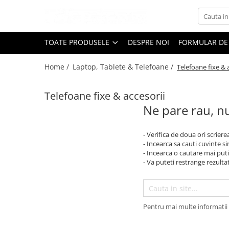
Toate Produsele
TOATE PRODUSELE
DESPRE NOI
FORMULAR DE
Black Friday
Home /
Laptop, Tablete & Telefoane /
Telefoane fixe & 
Electrocasnice Mari
Accesorii
Telefoane fixe & accesorii
Aparate frigorifice
Ne pare rau, nu
Accesorii frigorifice
Aparat cuburi de gheata
- Verifica de doua ori scriere
Combine frigorifice
- Incearca sa cauti cuvinte s
Congelatoare
- Incearca o cautare mai puti
- Va puteti restrange rezultat
Congelatoare verticale
Frigidere
Frigidere cu doua usi
Frigidere cu o usa
Pentru mai multe informatii 
Lazi frigorifice