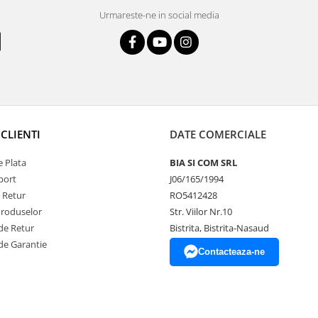
Urmareste-ne in social media
CLIENTI
DATE COMERCIALE
 Plata
BIA SI COM SRL
port
J06/165/1994
e Retur
RO5412428
Produselor
Str. Viilor Nr.10
de Retur
Bistrita, Bistrita-Nasaud
de Garantie
Contacteaza-ne