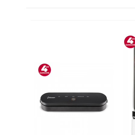
Minibaruri
Racitoare
Side by side
Aragazuri
Aragazuri mixte
Aragazuri pe gaz
Cuptoare
Incorporabile
Cuptoare cu microunde
Cuptoare cu microunde
Detergenti lichid
Dulapuri Frigorifice
Hote
Hote de bucatarie
Hote traditionale
Incorporabile