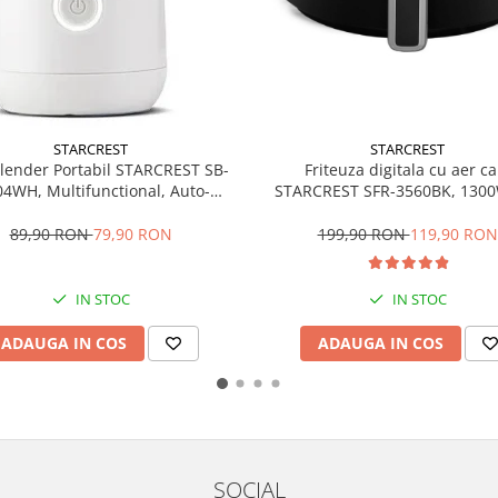
STARCREST
STARCREST
Friteuza digitala cu aer ca
lender Portabil STARCREST SB-
STARCREST SFR-3560BK, 1300
4WH, Multifunctional, Auto-
Litri, Termostat 80 - 200 °C, 6 
e, Capacitate 380ml, 4 Lame 3D,
predefinite, Negru
Putere 18.000 rpm, Alb
199,90 RON
119,90 RON
89,90 RON
79,90 RON
IN STOC
IN STOC
ADAUGA IN COS
ADAUGA IN COS
SOCIAL