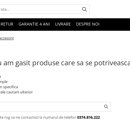
 RETUR
GARANTIE 4 ANI
LIVRARE
DESPRE NOI
accesorii
 am gasit produse care sa se potriveasc
a
imple
n specifica
ele cautarii ulterior
te rog sa ne contactezi la numarul de telefon
0374.816.222