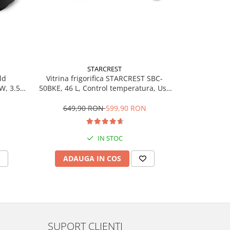
STARCREST
ld
Prajitor de
Vitrina frigorifica STARCREST SBC-
W, 3.5
SDT-850BLK, 8
50BKE, 46 L, Control temperatura, Usa
programe
Touch, 4 Func
sticla, H 48.8 cm, Negru
119,
649,90 RON
599,90 RON
IN STOC
ADAU
ADAUGA IN COS
SUPORT CLIENTI