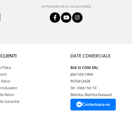
Urmareste-ne in social media
CLIENTI
DATE COMERCIALE
 Plata
BIA SI COM SRL
port
J06/165/1994
e Retur
RO5412428
Produselor
Str. Viilor Nr.10
de Retur
Bistrita, Bistrita-Nasaud
de Garantie
Contacteaza-ne