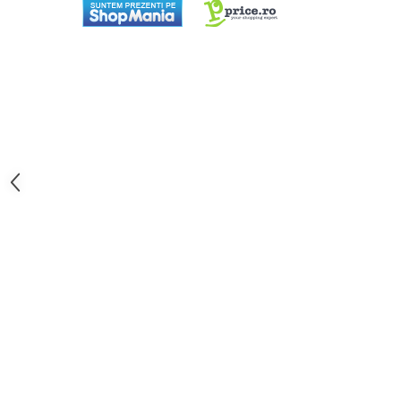
aparat de calcat vertical
Aparate de scame
Fiare de calcat
Statii de calcat
Aparate de masaj
Aparate de ras electrice
Aparate de tuns
Aparate faciale
Aspiratoare
Aspiratoare de geamuri
Cuptoare cu microunde
Cuptoare electrice
Cântare corporale
Epilatoare
Ingrijire locuinta