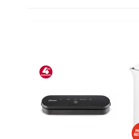
Side by side
Cuptoare cu microunde
Cuptoare cu microunde
Hote
Hote de bucatarie
Incorporabile
Aparate frigorifice incorporabile
Cuptoare cu microunde
incorporabile
Hote incorporabile
Plite incorporabile
Masini spalat vase
Masini de spalat vase incorporabile
Plite
Incorporabile
Plite standard
Vitrine frigorifice