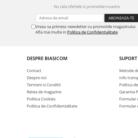
Masini de tocat
Nu rata ofertele si promotiile noastre
Mixere
Multicooker
Prăjitoare de pâine
Vreau sa primesc newsletter cu promotiile magazinului.
Afla mai multe in
Politica de Confidentialitate
Rasnite condimente
Razatoare
Roboti de bucatarie
DESPRE BIASICOM
SUPORT 
Sandwich-maker
Storcătoare
Contact
Metode de
Aparate de cafea
Despre noi
Info trans
Accesorii
Termeni si Conditii
Politica d
Retea de magazine
Garantia 
Cafetiere
Politica Cookies
Formular 
Espressoare
Politica de Confidentialitate
Formular 
Râșnițe de cafea
Aparate de curatat bijuterii
Aparate de curățat cu aburi
Aparate de ingrijire tesaturi