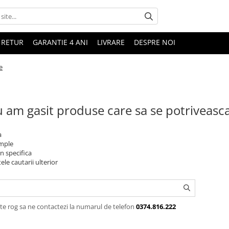
 RETUR
GARANTIE 4 ANI
LIVRARE
DESPRE NOI
e
 am gasit produse care sa se potriveasc
a
imple
n specifica
ele cautarii ulterior
te rog sa ne contactezi la numarul de telefon
0374.816.222