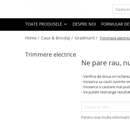
Toate Produsele
TOATE PRODUSELE
DESPRE NOI
FORMULAR DE
Black Friday
Home /
Casa & Bricolaj /
Gradinarit /
Trimmere electric
Electrocasnice Mari
Aparate frigorifice
Trimmere electrice
Aparat cuburi de gheata
Ne pare rau, nu
Combine frigorifice
Congelatoare
- Verifica de doua ori scriere
Congelatoare verticale
- Incearca sa cauti cuvinte s
Frigidere
- Incearca o cautare mai puti
- Va puteti restrange rezultat
Frigidere cu doua usi
Frigidere cu o usa
Lazi frigorifice
Minibaruri
Pentru mai multe informatii 
Racitoare