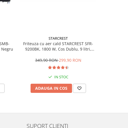
STARCREST
 SMB-
Friteuza cu aer cald STARCREST SFR-
Prajitor de
, Negru
9200BK, 1800 W, Cos Dublu, 9 litri,
SDT-850BLK, 8
Termostat 80 - 200 °C, 8 programe
Touch, 4 Func
predefinite, Negru
349,90 RON
299,90 RON
119,
IN STOC
ADAUGA IN COS
ADAU
SUPORT CLIENTI