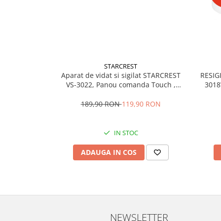
Vitrine pentru vinuri
Electrocasnice Mici
Accesorii aspiratoare
Aparate de bucatarie
STARCREST
Aparate de gatit cu aburi
Aparat de vidat si sigilat STARCREST
RESIG
Aparate de preparat desert
VS-3022, Panou comanda Touch ,
3018
Vidare umed/uscata, 5 Functii, Ideal
Aparate de vidat
pentru alimente sensibile, Cutter
189,90 RON
119,90 RON
Ascutitor cutite
incorporat, 10 Pungi incluse, Negru
Blendere
IN STOC
Cântare de bucătărie
Feliatoare
ADAUGA IN COS
Fierbătoare
Friteuze
Grătare electrice
Masini de gheata
Masini de paine
NEWSLETTER