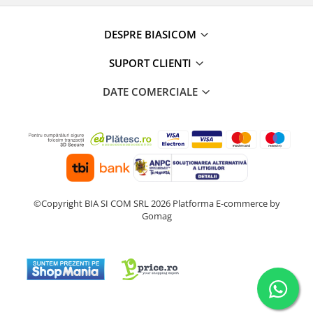
Masini de tocat
Preparare ceai si cafea
DESPRE BIASICOM
Aparate de spumat lapte
Espressoare
SUPORT CLIENTI
Preparare desert
DATE COMERCIALE
accesori inghetata
Aparate de facut inghetata
Preparare paine
Masini de facut paine
Prajitoare de paine
Storcatoare
©Copyright BIA SI COM SRL 2026
Platforma E-commerce by
Storcatoare
Gomag
Tigai