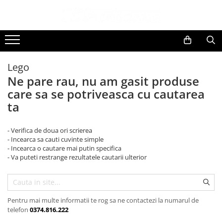
Toate Produsele
Black Friday
Lego
Electrocasnice Mari
Ne pare rau, nu am gasit produse
Accesorii
care sa se potriveasca cu cautarea
Aparate frigorifice
ta
Accesorii frigorifice
Aparat cuburi de gheata
- Verifica de doua ori scrierea
Combine frigorifice
- Incearca sa cauti cuvinte simple
- Incearca o cautare mai putin specifica
Congelatoare
- Va puteti restrange rezultatele cautarii ulterior
Congelatoare verticale
Frigidere
Frigidere cu doua usi
Frigidere cu o usa
Pentru mai multe informatii te rog sa ne contactezi la numarul de
telefon
0374.816.222
Lazi frigorifice