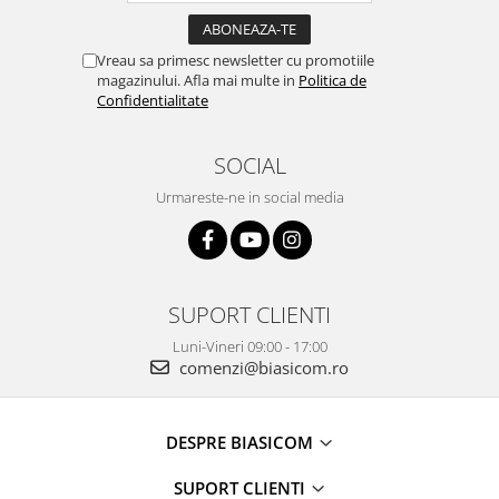
Uscatoare de rufe
Masini spalat vase
Vreau sa primesc newsletter cu promotiile
Masini de spalat vase incorporabile
magazinului. Afla mai multe in
Politica de
Masini de spalat vase
Confidentialitate
independente
odorizante
SOCIAL
Open Box
Urmareste-ne in social media
Plite
Incorporabile
Plite standard
Uscatoare de rufe
SUPORT CLIENTI
Uscatoare cu condensare
Luni-Vineri 09:00 - 17:00
comenzi@biasicom.ro
Uscatoare cu pompa de caldura
Vitrine frigorifice
Vitrine pentru vinuri
DESPRE BIASICOM
Electrocasnice Mici
SUPORT CLIENTI
Accesorii aspiratoare