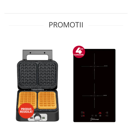
Minibaruri
Racitoare
Side by side
PROMOTII
Aragazuri
Aragazuri mixte
Aragazuri pe gaz
Cuptoare
Incorporabile
Cuptoare cu microunde
Cuptoare cu microunde
Detergenti lichid
Dulapuri Frigorifice
Hote
Hote de bucatarie
Hote traditionale
Incorporabile