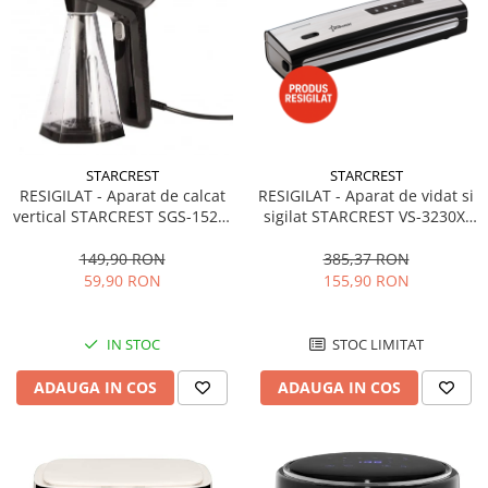
aparat de calcat vertical
Aparate de scame
Fiare de calcat
Statii de calcat
Aparate de masaj
Aparate de ras electrice
STARCREST
STARCREST
RESIGILAT - Aparat de vidat si
RESIGILAT - Aparat de calcat
Aparate de tuns
sigilat STARCREST VS-3230X,
vertical STARCREST SGS-1520,
130W, Touch Control, 5
1500 W, Rezervor detasabil
Aparate faciale
Functii, Furtun de vidare
260 ml, 3 Accesorii, Negru
385,37 RON
149,90 RON
Aspiratoare
caserole, Cutter incorporat,
155,90 RON
59,90 RON
Inox
Aspiratoare de geamuri
Cuptoare cu microunde
STOC LIMITAT
IN STOC
Cuptoare electrice
ADAUGA IN COS
ADAUGA IN COS
Cântare corporale
Epilatoare
Ingrijire locuinta