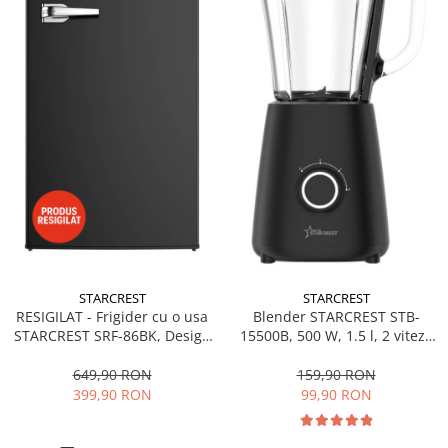
STARCREST
STARCREST
RESIGILAT - Frigider cu o usa
Blender STARCREST STB-
STARCREST SRF-86BK, Design
15500B, 500 W, 1.5 l, 2 viteze
Vintage, 85 l, Clasa E,
+ functie Pulse, Negru
Iluminare interioara, H 84 cm,
649,90 RON
159,90 RON
Negru
399,90 RON
99,90 RON