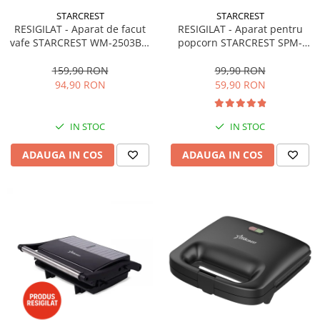
STARCREST
STARCREST
RESIGILAT - Aparat de facut
RESIGILAT - Aparat pentru
vafe STARCREST WM-2503BX,
popcorn STARCREST SPM-
1600W, Buton reglare
1100WH, 1100 W, Alb/Negru
temperatura, Placi cu invelis
159,90 RON
99,90 RON
ceramic, Negru/Inox
94,90 RON
59,90 RON
IN STOC
IN STOC
ADAUGA IN COS
ADAUGA IN COS