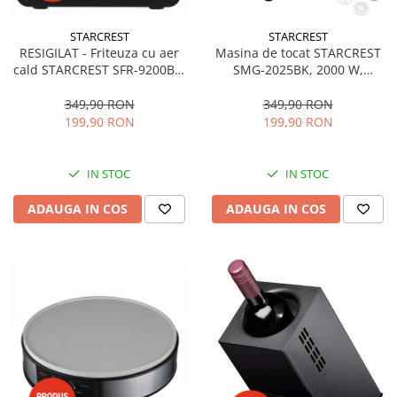
STARCREST
STARCREST
RESIGILAT - Friteuza cu aer
Masina de tocat STARCREST
cald STARCREST SFR-9200BK,
SMG-2025BK, 2000 W,
1800 W, Cos Dublu, 9 litri,
Accesoriu rosii si carnati, 3
Termostat 80 - 200 °C, 8
site de taiere, Cutit inox,
349,90 RON
349,90 RON
programe predefinite, Negru
Negru
199,90 RON
199,90 RON
IN STOC
IN STOC
ADAUGA IN COS
ADAUGA IN COS