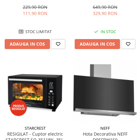
0715BK, 1500 W, 7 elementi, 3
1800W, Rotisor, Convectie, 12
trepte de putere, Termostat
Programe predefinite,
229,90 RON
649,90 RON
mecanic, Protectie
Interfata digitala, Negru
111,90 RON
329,90 RON
supraincalzire, Siguranta anti
cadere, Negru
STOC LIMITAT
IN STOC
ADAUGA IN COS
ADAUGA IN COS
STARCREST
NEFF
RESIGILAT - Cuptor electric
Hota Decorativa NEFF
STARCREST SO-3511BK, 35L,
D95FRW1S0