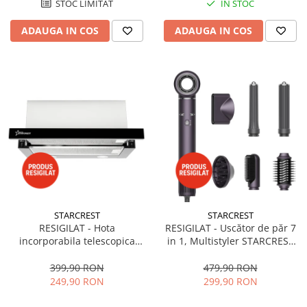
STOC LIMITAT
IN STOC
ADAUGA IN COS
ADAUGA IN COS
STARCREST
STARCREST
RESIGILAT - Hota
RESIGILAT - Uscător de păr 7
incorporabila telescopica
in 1, Multistyler STARCREST
STARCREST STH-550BK,
SHD-7-1PP, 1300 W, 3 trepte
Putere de absorbtie 550 m3/h,
de viteză, 3 trepte de
399,90 RON
479,90 RON
1 Motor, 2 Trepte putere, 60
temperatură, mov
249,90 RON
299,90 RON
cm, Negru