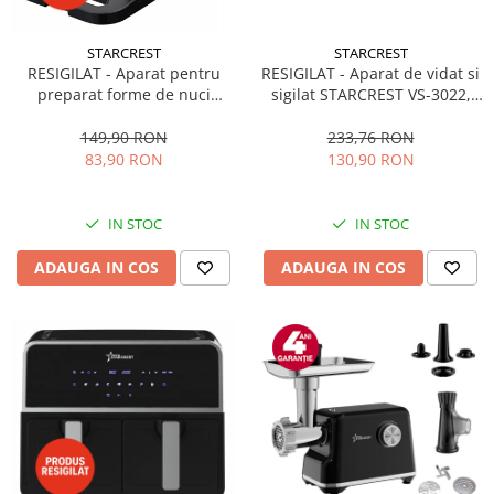
STARCREST
STARCREST
RESIGILAT - Aparat de vidat si
RESIGILAT - Aparat pentru
sigilat STARCREST VS-3022,
preparat forme de nuci
Panou comanda Touch ,
STARCREST SNM-4024BX, 24
Vidare umed/uscata, 5 Functii,
forme, 1400W, Indicator
233,76 RON
149,90 RON
Ideal pentru alimente
luminos, Placi antiaderente,
130,90 RON
83,90 RON
sensibile, Cutter incorporat,
Negru/Inox
10 Pungi incluse, Negru
IN STOC
IN STOC
ADAUGA IN COS
ADAUGA IN COS