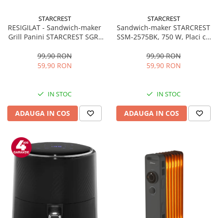
STARCREST
STARCREST
Sandwich-maker STARCREST
RESIGILAT - Sandwich-maker
SSM-2575BK, 750 W, Placi cu
Grill Panini STARCREST SGR-
invelis ceramic antiaderent,
2314, 1000 W, Placi
Dimensiune placi 23 x 14.5
nonaderente, Deschidere
99,90 RON
99,90 RON
cm, Negru
180°, Suprafata de gatire 23 x
59,90 RON
59,90 RON
14 cm, Negru
IN STOC
IN STOC
ADAUGA IN COS
ADAUGA IN COS