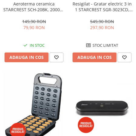
Aeroterma ceramica
Resigilat - Gratar electric 3 in
STARCREST SCH-20BK, 2000W,
1 STARCREST SGR-3023CD,
Termostat Reglabil, 3 Viteze,
2000 W, 3 tipuri de placi
Functie Ventilator, Portabila,
detasabile cu invelis ceramic,
149,90 RON
549,90 RON
Siguranta Anti Cadere,
Control digital, 7 moduri de
79,90 RON
297,90 RON
Protectie Supraincalzire,
gătire presetate, Suprafata de
Negru
gatire 30 x 23 cm, Spatula
IN STOC
STOC LIMITAT
ADAUGA IN COS
ADAUGA IN COS