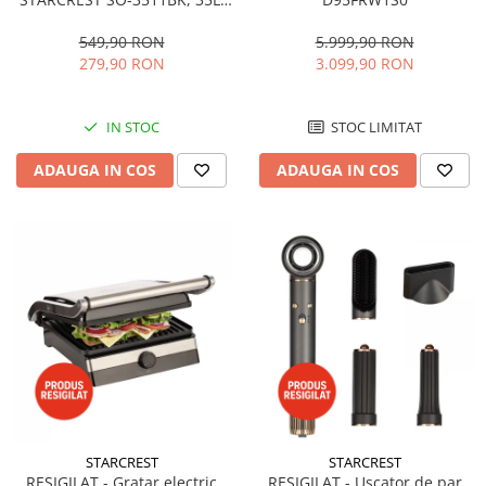
1500W, Rotisor, Convectie, 12
Programe predefinite,
549,90 RON
5.999,90 RON
Interfata digitala, Negru
279,90 RON
3.099,90 RON
IN STOC
STOC LIMITAT
ADAUGA IN COS
ADAUGA IN COS
STARCREST
STARCREST
RESIGILAT - Gratar electric
RESIGILAT - Uscator de par