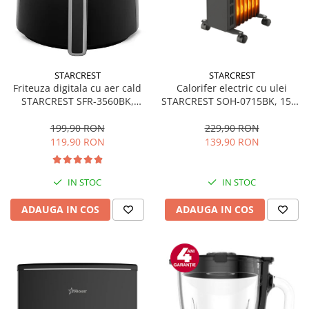
STARCREST
STARCREST
Friteuza digitala cu aer cald
Calorifer electric cu ulei
STARCREST SFR-3560BK,
STARCREST SOH-0715BK, 1500
1300W, 3.5 Litri, Termostat 80
W, 7 elementi, 3 trepte de
- 200 °C, 6 programe
putere, Termostat mecanic,
199,90 RON
229,90 RON
predefinite, Negru
Protectie supraincalzire,
119,90 RON
139,90 RON
Siguranta anti cadere, Negru
IN STOC
IN STOC
ADAUGA IN COS
ADAUGA IN COS