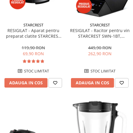
STARCREST
STARCREST
RESIGILAT - Aparat pentru
RESIGILAT - Racitor pentru vin
preparat clatite STARCREST
STARCREST SWN-1BT,
SCM-3212, 1200W, Placa cu
capacitate 1 sticla,
invelis ceramic antiaderent,
temperatura reglabila 5-15°C,
119,90 RON
449,90 RON
30 cm, Inox / Negru
display LED, control touch,
69,90 RON
262,90 RON
otel, Negru
STOC LIMITAT
STOC LIMITAT
ADAUGA IN COS
ADAUGA IN COS