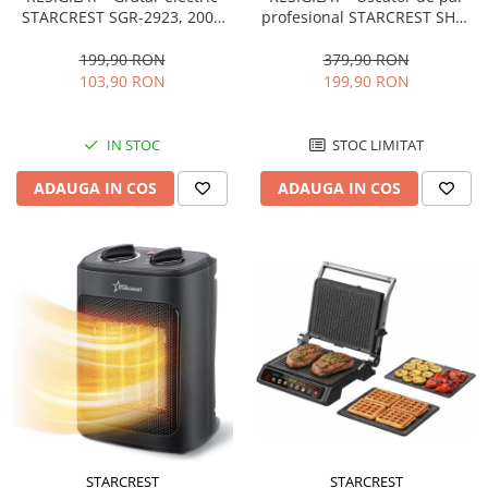
STARCREST SGR-2923, 2000
profesional STARCREST SHD-
W, Placi Grill, Deschidere
5-1, 1300 W, 4 Accesorii
180°, Suprafata gatire 29 x 23
incluse, 3 Trepte de viteza, 3
199,90 RON
379,90 RON
cm, Termostat Reglabil, Inox /
Trepte de temperatura, Buton
103,90 RON
199,90 RON
Negru
de aer rece, Gri
IN STOC
STOC LIMITAT
ADAUGA IN COS
ADAUGA IN COS
STARCREST
STARCREST