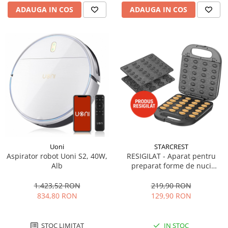
ADAUGA IN COS
ADAUGA IN COS
STARCREST
Uoni
RESIGILAT - Aparat pentru
Aspirator robot Uoni S2, 40W,
preparat forme de nuci
Alb
STARCREST SNM-6024DX, 24
forme, 1400W, Indicator
219,90 RON
1.423,52 RON
luminos, Placi ceramice
129,90 RON
834,80 RON
detasabile, Negru
IN STOC
STOC LIMITAT