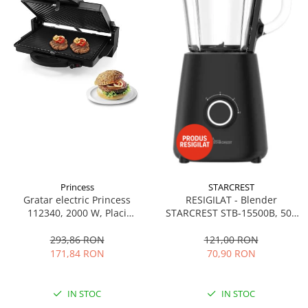
Princess
STARCREST
Gratar electric Princess
RESIGILAT - Blender
112340, 2000 W, Placi
STARCREST STB-15500B, 500
nonaderente 31x21cm,
W, 1.5 l, 2 viteze + functie
Deschidere la 180°, Termostat
Pulse, Negru
293,86 RON
121,00 RON
reglabil, Manere CoolTouch,
171,84 RON
70,90 RON
Negru
IN STOC
IN STOC