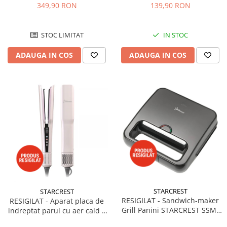
măcinare grosieră, rezervor
Telecomanda, Functie
349,90 RON
139,90 RON
Bucatarie & Servire
de apa detașabil 1,5 L, 900 W,
ventilator, Temporizator,
Negru
Siguranta anti cadere,
Cutite & seturi
Protectie supraincalzire
STOC LIMITAT
IN STOC
Iluminat & electrice
ADAUGA IN COS
ADAUGA IN COS
Prelungitoare
Sport & Activitati in aer liber
Cutii frigorifice
Climatizare & incalzire
Accesorii aparate climatizare
Aeroterme
Aparate de spalat cu presiune
Calorifere electrice
Climatizare
Purificatoare
STARCREST
STARCREST
RESIGILAT - Sandwich-maker
RESIGILAT - Aparat placa de
Ingrijire personala
Grill Panini STARCREST SSM-
indreptat parul cu aer cald 2
Aparate & Accesorii ingrijire
2130IX, 750 W, Indicatar LED,
in 1 STARCREST SHS-1300PK,