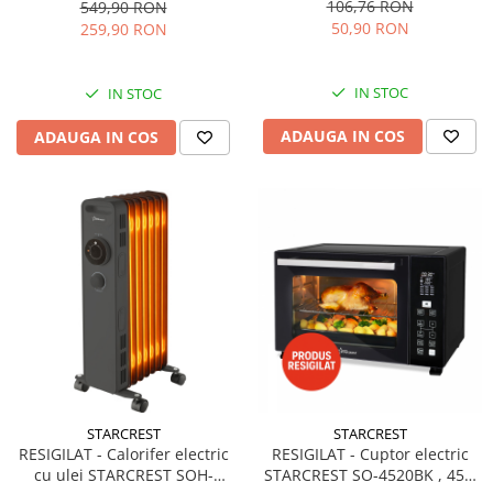
Finisaj Premium Dark Inox
1300 W, Uscare si indreptare,
personala
106,76 RON
549,90 RON
Afisaj LCD, Tehnologie cu ioni
50,90 RON
259,90 RON
Uscatoare de par
negativi, 5 Moduri de
temperatura, 3 Viteze, Roz
Obiecte sanitare
IN STOC
IN STOC
Accesorii
Alte obiecte sanitare
ADAUGA IN COS
ADAUGA IN COS
Resigilate
STARCREST
STARCREST
RESIGILAT - Calorifer electric
RESIGILAT - Cuptor electric
cu ulei STARCREST SOH-
STARCREST SO-4520BK , 45L,