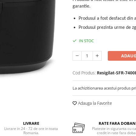
garantie.
Produsul a fost desfacut din 
Produsul prezinta urme de zga
IN STOC
ADAUG
Cod Produs:
Resigilat-SFR-7400
La achizitionarea acestui produs pr
Adauga la Favorite
LIVRARE
RATE FARA DOBA
Livrare in 24 - 72 de ore in toata
Plateste in siguranta cu c
Romania.
credit in rate fara dob