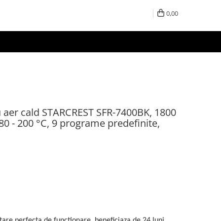
0,00
cu aer cald STARCREST SFR-7400BK, 1800
 80 - 200 °C, 9 programe predefinite,
 stare perfecta de functionare, beneficiaza de 24 luni