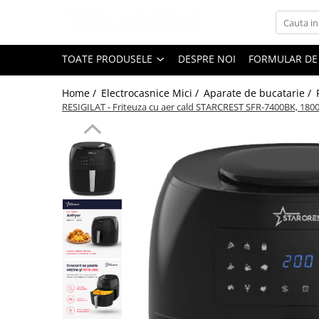
Toate Produsele
TOATE PRODUSELE
DESPRE NOI
FORMULAR DE
Black Friday
Home /
Electrocasnice Mici /
Aparate de bucatarie /
Electrocasnice Mari
RESIGILAT - Friteuza cu aer cald STARCREST SFR-7400BK, 1800 
Aparate frigorifice
Aparat cuburi de gheata
Combine frigorifice
Congelatoare
Congelatoare verticale
Frigidere
Frigidere cu doua usi
Frigidere cu o usa
Lazi frigorifice
Minibaruri
Racitoare