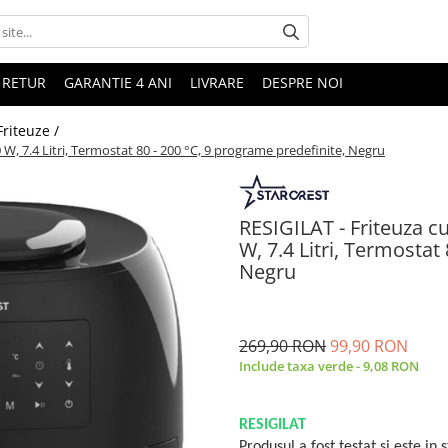
 RETUR
GARANTIE 4 ANI
LIVRARE
DESPRE NOI
Friteuze /
W, 7.4 Litri, Termostat 80 - 200 °C, 9 programe predefinite, Negru
RESIGILAT - Friteuza 
W, 7.4 Litri, Termostat
Negru
269,90 RON
99,90 RON
Include taxa verde - 9,08 RON
RESIGILAT
Produsul a fost testat si este in