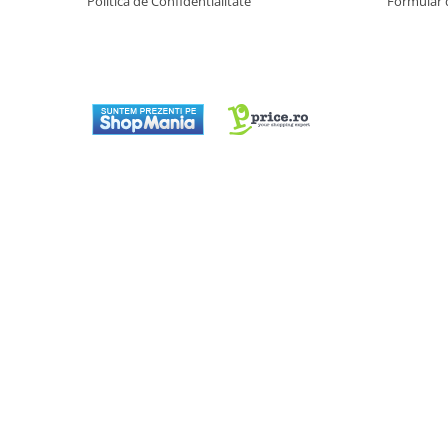
Politica de Confidentialitate
Formular 
Preparare ceai si cafea
Aparate de spumat lapte
Espressoare
Preparare desert
accesori inghetata
Aparate de facut inghetata
Preparare paine
Masini de facut paine
Prajitoare de paine
Storcatoare
Storcatoare
Tigai
TV, Electronice & Gaming
Accesorii & Periferice
Baterii si acumulatori
Aparate foto & accesorii