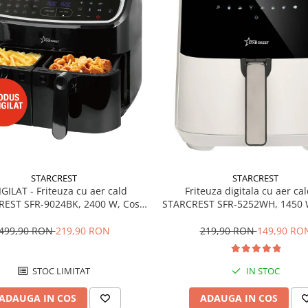
STARCREST
STARCREST
GILAT - Friteuza cu aer cald
Friteuza digitala cu aer ca
EST SFR-9024BK, 2400 W, Cos
STARCREST SFR-5252WH, 1450 W,
 litri, Termostat 80 - 200 °C, 12
Termostat 80 - 200 °C, 8 pr
programe, Negru
predefinite, Alb
499,90 RON
219,90 RON
219,90 RON
149,90 RO
STOC LIMITAT
IN STOC
ADAUGA IN COS
ADAUGA IN COS