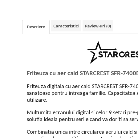
Vitrine pentru vinuri
Electrocasnice Mici
Accesorii aspiratoare
Caracteristici
Review-uri
(0)
Descriere
Aparate de bucatarie
Aparate de gatit cu aburi
Aparate de preparat desert
Aparate de vidat
Ascutitor cutite
Friteuza cu aer cald STARCREST SFR-7400BK
Blendere
Cântare de bucătărie
Friteuza digitala cu aer cald STARCREST SFR-74
Feliatoare
sanatoase pentru intreaga familie. Capacitatea sa
utilizare.
Fierbătoare
Friteuze
Multumita ecranului digital si celor 9 setari pr
Grătare electrice
solutia ideala pentru serile cand va doriti sa ser
Masini de gheata
Combinatia unica intre circularea aerului cald si
Masini de paine