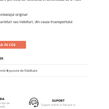
ambalajul original
rieturi sau indoituri, din cauza trsansportului
A IN COS
BK
imiti
9
puncte de fidelitate
NDA
SUPORT
ardul de
Suport online in fiecare zi
anda.