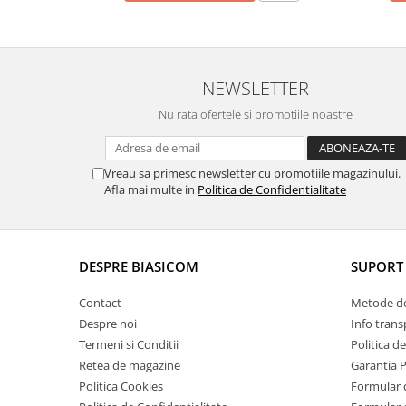
Aspiratoare
Mopuri electrice cu abur
Ingrijire personala
NEWSLETTER
Cantare corporale
Nu rata ofertele si promotiile noastre
Ingrijire tesaturi
Statii de calcat
Masini de cusut
Vreau sa primesc newsletter cu promotiile magazinului.
Afla mai multe in
Politica de Confidentialitate
Ondulatoare
Perii de par electrice
Periute de dinti electrice
DESPRE BIASICOM
SUPORT 
Pile electrice
Contact
Metode de
Placi de indreptat parul
Despre noi
Info trans
Plite
Termeni si Conditii
Politica d
Preparare alimente
Retea de magazine
Garantia 
Politica Cookies
Formular 
Masini de tocat