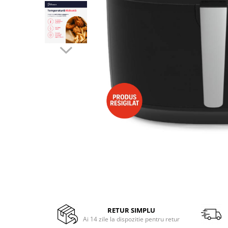
Side by side
Cuptoare cu microunde
Cuptoare cu microunde
Hote
Hote de bucatarie
Incorporabile
Aparate frigorifice incorporabile
Cuptoare cu microunde
incorporabile
Hote incorporabile
Plite incorporabile
Masini spalat vase
Masini de spalat vase incorporabile
Plite
Incorporabile
RETUR SIMPLU
Plite standard
Ai 14 zile la dispozitie pentru retur
Vitrine frigorifice