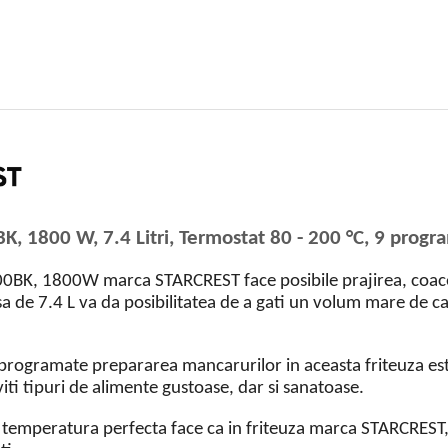
, 1800 W, 7.4 Litri, Termostat 80 - 200 °C, 9 progr
00BK, 1800W marca STARCREST face posibile prajirea, coace
 de 7.4 L va da posibilitatea de a gati un volum mare de carto
e-programate prepararea mancarurilor in aceasta friteuza este
viti tipuri de alimente gustoase, dar si sanatoase.
 temperatura perfecta face ca in friteuza marca STARCREST, sa