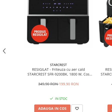
aparat de calcat vertical
Aparate de scame
Fiare de calcat
Statii de calcat
Aparate de masaj
Aparate de ras electrice
Aparate de tuns
Aparate faciale
Aspiratoare
STARCREST
RESIGILAT - Friteuza cu aer cald
RESI
Aspiratoare de geamuri
STARCREST SFR-9200BK, 1800 W, Cos
STARCR
Cuptoare cu microunde
Dublu, 9 litri, Termostat 80 - 200 °C, 8
Dublu, 9
programe predefinite, Negru
349,90 RON
199,90 RON
Cuptoare electrice
Cântare corporale
IN STOC
Epilatoare
ADAUGA IN COS
Ingrijire locuinta