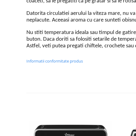
coaceti, sa le pregatiti ca pe gratar si sa le rotisa
Masini de tocat
Mixere
Datorita circulatiei aerului la viteza mare, nu va 
Multicooker
neplacute. Aceeasi aroma cu care sunteti obisnu
Prăjitoare de pâine
Nu stiti temperatura ideala sau timpul de gatire
Rasnite condimente
buton. Daca doriti sa folositi setarile de temper
Razatoare
Astfel, veti putea pregati chiftele, crochete sau
Roboti de bucatarie
Sandwich-maker
Informatii conformitate produs
Storcătoare
Aparate de cafea
Accesorii
Cafetiere
Espressoare
Râșnițe de cafea
Aparate de curatat bijuterii
Aparate de curățat cu aburi
Aparate de ingrijire tesaturi