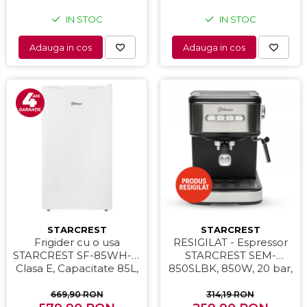
IN STOC
IN STOC
Adauga in cos
Adauga in cos
STARCREST
STARCREST
Frigider cu o usa
RESIGILAT - Espressor
STARCREST SF-85WH-E,
STARCREST SEM-
Clasa E, Capacitate 85L,
850SLBK, 850W, 20 bar,
Iluminare interioara,
rezervor detasabil 1.5L,
Compartiment gheata, H
dispozitiv spumare, filtru
669,90 RON
314,19 RON