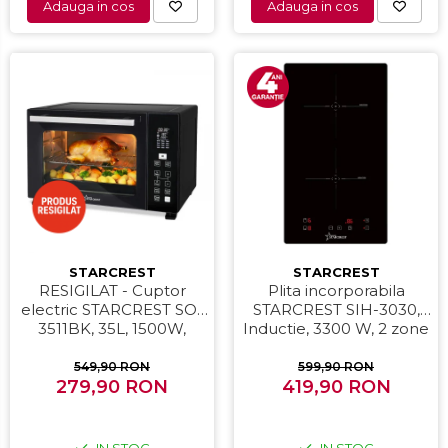
Adauga in cos
Adauga in cos
STARCREST
STARCREST
RESIGILAT - Cuptor
Plita incorporabila
electric STARCREST SO-
STARCREST SIH-3030,
3511BK, 35L, 1500W,
Inductie, 3300 W, 2 zone
Rotisor, Convectie, 12
de gatit, 9 trepte de
Programe predefinite,
putere, Touch control,
549,90 RON
599,90 RON
Interfata digitala, Negru
279,90 RON
Timer, Sticla Neagra
419,90 RON
IN STOC
IN STOC