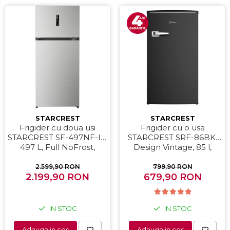
STARCREST
STARCREST
Frigider cu doua usi
Frigider cu o usa
STARCREST SF-497NF-IX,
STARCREST SRF-86BK,
497 L, Full NoFrost,
Design Vintage, 85 l,
Compresor Inverter,
Clasa E, Iluminare
Clasa E, Display, Functie
interioara, H 84 cm,
2.599,90 RON
799,90 RON
super racire, Blocare
2.199,90 RON
679,90 RON
Negru
acces copii, H 175 cm,
Inox
IN STOC
IN STOC
Adauga in cos
Adauga in cos