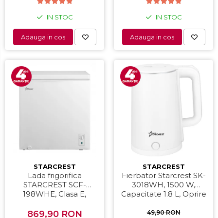
IN STOC
IN STOC
Adauga in cos
Adauga in cos
STARCREST
STARCREST
Lada frigorifica
Fierbator Starcrest SK-
STARCREST SCF-
3018WH, 1500 W,
198WHE, Clasa E,
Capacitate 1.8 L, Oprire
Capacitate 198L, Sistem
automata, Alb
convertibil - functie
869,90 RON
49,90 RON