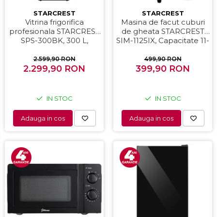
STARCREST
STARCREST
Vitrina frigorifica
Masina de facut cuburi
profesionala STARCREST
de gheata STARCREST
SPS-300BK, 300 L,
SIM-1125IX, Capacitate 11-
Termostat reglabil,
12Kg/24h, Cos gheata
Iluminare LED, H 169.5
detasabil, Rezervor apa
2.599,90 RON
499,90 RON
2.299,90 RON
cm, Negru
399,90 RON
0.8 l, Inox
IN STOC
IN STOC
Adauga in cos
Adauga in cos