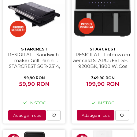
Prajitoare de paine
Storcatoare
Storcatoare
Tigai
STARCREST
STARCREST
RESIGILAT - Friteuza cu
RESIGILAT - Sandwich-
aer cald STARCREST SFR-
maker Grill Panini
9200BK, 1800 W, Cos
STARCREST SGR-2314,
Dublu, 9 litri, Termostat
1000 W, Placi
80 - 200 °C, 8 programe
nonaderente,
349,90 RON
99,90 RON
predefinite, Negru
199,90 RON
Deschidere 180°,
59,90 RON
Suprafata de gatire 23 x
14 cm, Negru
IN STOC
IN STOC
Adauga in cos
Adauga in cos