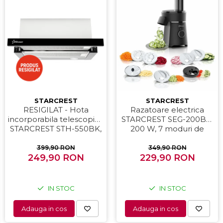
STARCREST
STARCREST
RESIGILAT - Hota
Razatoare electrica
incorporabila telescopica
STARCREST SEG-200BK,
STARCREST STH-550BK,
200 W, 7 moduri de
Putere de absorbtie 550
taiere, Negru
m3/h, 1 Motor, 2 Trepte
399,90 RON
349,90 RON
putere, 60 cm, Negru
249,90 RON
229,90 RON
IN STOC
IN STOC
Adauga in cos
Adauga in cos