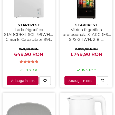
STARCREST
STARCREST
Lada frigorifica
Vitrina frigorifica
STARCREST SCF-99WHE,
profesionala STARCREST
Clasa E, Capacitate 99L,
SPS-211WH, 218 L,
Sistem convertibil -
Termostat reglabil,
functie frigider,
Iluminare LED, H 141 cm,
749,90 RON
2.099,90 RON
Termostat reglabil, Alb
649,90 RON
1.749,90 RON
Negru
IN STOC
IN STOC
Adauga in cos
Adauga in cos