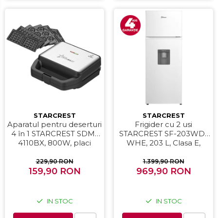
STARCREST
STARCREST
Aparatul pentru deserturi
Frigider cu 2 usi
4 în 1 STARCREST SDM-
STARCREST SF-203WD-
4110BX, 800W, placi
WHE, 203 L, Clasa E,
detasabile cu invelis
Dozator Apa, Iluminare
ceramic pentru vafe,
LED, Termostat Ajustabil,
229,90 RON
1.399,90 RON
nuci, gogosi si smile
159,90 RON
Usi reversibile, H 145 cm,
969,90 RON
sandwich, negru
Alb
IN STOC
IN STOC