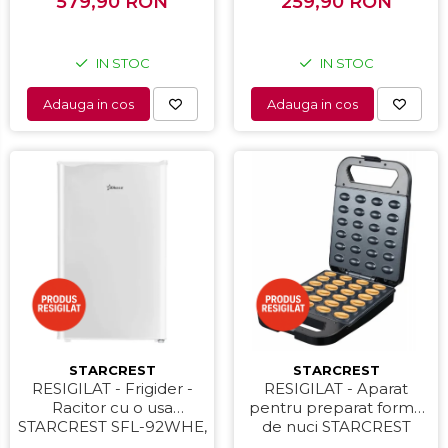
579,90 RON
82 cm, Alb
259,90 RON
dublu din inox,
Negru/Inox
IN STOC
IN STOC
Adauga in cos
Adauga in cos
STARCREST
STARCREST
RESIGILAT - Frigider -
RESIGILAT - Aparat
Racitor cu o usa
pentru preparat forme
STARCREST SFL-92WHE,
de nuci STARCREST
Clasa E, Capacitate 92L,
SNM-4024BX, 24 forme,