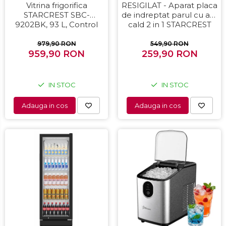
Vitrina frigorifica
RESIGILAT - Aparat placa
STARCREST SBC-
de indreptat parul cu aer
9202BK, 93 L, Control
cald 2 in 1 STARCREST
temperatura, Usa sticla,
SHS-1300PK, 1300 W,
H 83.2 cm, Negru
Uscare si indreptare,
979,90 RON
549,90 RON
959,90 RON
Afisaj LCD, Tehnologie cu
259,90 RON
ioni negativi, 5 Moduri de
temperatura, 3 Viteze,
Roz
IN STOC
IN STOC
Adauga in cos
Adauga in cos