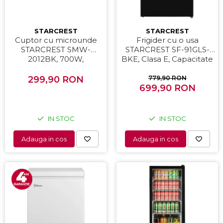
STARCREST
STARCREST
Cuptor cu microunde
Frigider cu o usa
STARCREST SMW-
STARCREST SF-91GLS-
2012BK, 700W,
BKE, Clasa E, Capacitate
Capacitate 20 L, Control
91L, Iluminare interioara,
mecanic, 6 Trepte de
H 83 cm, Sticla Neagra
299,90 RON
779,90 RON
putere, Negru
699,90 RON
IN STOC
IN STOC
Adauga in cos
Adauga in cos