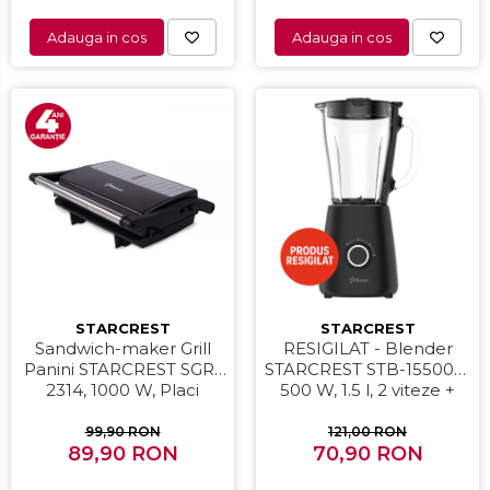
Adauga in cos
Adauga in cos
STARCREST
STARCREST
Sandwich-maker Grill
RESIGILAT - Blender
Panini STARCREST SGR-
STARCREST STB-15500B,
2314, 1000 W, Placi
500 W, 1.5 l, 2 viteze +
nonaderente,
functie Pulse, Negru
Deschidere 180°,
99,90 RON
121,00 RON
Suprafata de gatire 23 x
89,90 RON
70,90 RON
14 cm, Negru