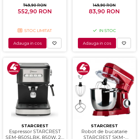
Iluminare interioara,H 83
1400W, Indicator luminos,
749,90 RON
149,90 RON
552,90 RON
cm, Alb
Placi antiaderente,
83,90 RON
Negru/Inox
STOC LIMITAT
IN STOC
Adauga in cos
Adauga in cos
STARCREST
STARCREST
Espressor STARCREST
Robot de bucatarie
SEM-850SLBK, 850W, 20
STARCREST SKM-