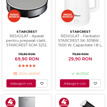
STARCREST
STARCREST
RESIGILAT - Aparat
RESIGILAT - Fierbator
pentru preparat clatite
STARCREST SK-3018WH,
STARCREST SCM-3212,
1500 W, Capacitate 1.8 L,
1200W, Placa cu invelis
Oprire automata, Alb
ceramic antiaderent, 30
119,90 RON
79,90 RON
cm, Inox / Negru
69,90 RON
29,90 RON
STOC LIMITAT
IN STOC
Adauga in cos
Adauga in cos