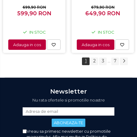
temperatura, Usa sticla,
Iluminare interioara,
H 48.8 cm, Alb
Compartiment gheata, H
699,90 RON
679,90 RON
599,90 RON
649,90 RON
82 cm, Gri
IN STOC
IN STOC
Adauga in cos
Adauga in cos
1
2
3
7
...
Newsletter
Nu rata ofertele si promotiile noastre
Vreau sa primesc newsletter cu promotiile
magazinului. Afla mai multe in
Politica de