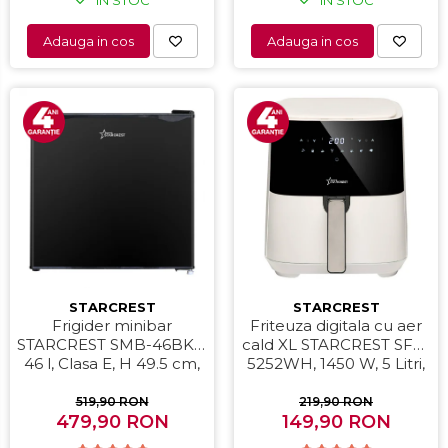
Adauga in cos
Adauga in cos
STARCREST
STARCREST
Frigider minibar
Friteuza digitala cu aer
STARCREST SMB-46BKE,
cald XL STARCREST SFR-
46 l, Clasa E, H 49.5 cm,
5252WH, 1450 W, 5 Litri,
Negru
Termostat 80 - 200 °C, 8
programe predefinite,
519,90 RON
219,90 RON
479,90 RON
149,90 RON
Alb