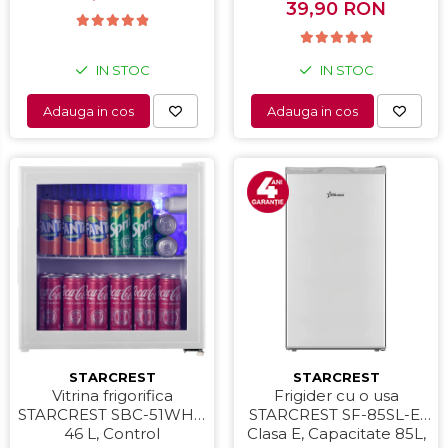
frigider, Termostat
39,90 RON
reglabil, Alb
IN STOC
IN STOC
Adauga in cos
Adauga in cos
STARCREST
STARCREST
Vitrina frigorifica
Frigider cu o usa
STARCREST SBC-51WHE,
STARCREST SF-85SL-E,
46 L, Control
Clasa E, Capacitate 85L,