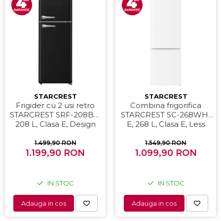
STARCREST
STARCREST
Frigider cu 2 usi retro
Combina frigorifica
STARCREST SRF-208BK,
STARCREST SC-268WH-
208 L, Clasa E, Design
E, 268 L, Clasa E, Less
Vintage, Iluminare LED,
Frost, Termostat reglabil,
Termostat Reglabil, H 147
Iluminare LED, Picioare
1.499,90 RON
1.549,90 RON
1.199,90 RON
cm, Negru
ajustabile, Usi reversibile,
1.099,90 RON
H 178 cm, Alb
IN STOC
IN STOC
Adauga in cos
Adauga in cos