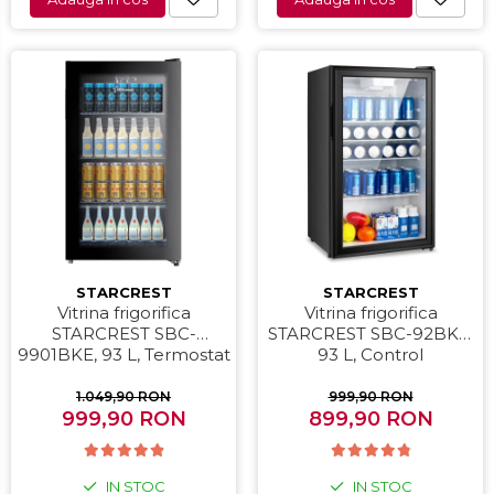
STARCREST
STARCREST
Vitrina frigorifica
Vitrina frigorifica
STARCREST SBC-
STARCREST SBC-92BKE,
9901BKE, 93 L, Termostat
93 L, Control
reglabil, Iluminare LED,
temperatura, Usa sticla,
Usa sticla, H 84.5 cm,
H 83.2 cm, Negru
1.049,90 RON
999,90 RON
999,90 RON
Negru
899,90 RON
IN STOC
IN STOC