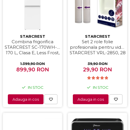
Periute de dinti electrice
Pile electrice
Placi de indreptat parul
STARCREST
STARCREST
Plite
Combina frigorifica
Set 2 role folie
STARCREST SC-170WH-E,
profesionala pentru vidat
Preparare alimente
170 L, Clasa E, Less Frost,
STARCREST VRL-2850, 28
Masini de tocat
Termostat reglabil,
x 500 cm, rezistente,
Iluminare LED, Picioare
reutilizabile, sous vide,
1.399,90 RON
39,90 RON
Preparare ceai si cafea
ajustabile, Usi reversibile,
899,90 RON
lavabile in masina de
29,90 RON
H 151.8 cm, Alb
spalat, fara BPA,
Aparate de spumat lapte
transparent
Espressoare
IN STOC
IN STOC
Preparare desert
Adauga in cos
Adauga in cos
accesori inghetata
Aparate de facut inghetata
Preparare paine
Masini de facut paine