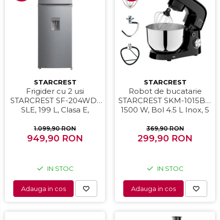
STARCREST
STARCREST
Frigider cu 2 usi
Robot de bucatarie
STARCREST SF-204WD-
STARCREST SKM-1015BK,
SLE, 199 L, Clasa E,
1500 W, Bol 4.5 L Inox, 5
Dozator Apa, Iluminare
Accesorii, 10 Viteze +
LED, Termostat Ajustabil,
Pulse, Negru
1.099,90 RON
369,90 RON
Usi reversibile, H 143 cm,
949,90 RON
299,90 RON
Argintiu
IN STOC
IN STOC
Adauga in cos
Adauga in cos