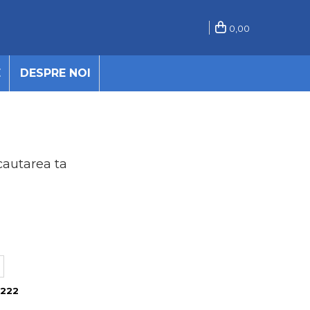
0,00
E
DESPRE NOI
cautarea ta
.222