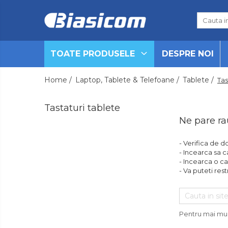
Toate Produsele
TOATE PRODUSELE
DESPRE NOI
Black Friday
Electrocasnice Mari
Home /
Laptop, Tablete & Telefoane /
Tablete /
Tas
Aparate frigorifice
Aparat cuburi de gheata
Tastaturi tablete
Combine frigorifice
Ne pare ra
Congelatoare
Congelatoare verticale
- Verifica de d
Frigidere
- Incearca sa c
- Incearca o ca
Frigidere cu doua usi
- Va puteti rest
Frigidere cu o usa
Lazi frigorifice
Minibaruri
Pentru mai mul
Racitoare