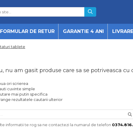
FORMULAR DE RETUR
GARANTIE 4 ANI
LIVRAR
taturi tablete
u, nu am gasit produse care sa se potriveasca cu 
oua ori scrierea
auti cuvinte simple
utare mai putin specifica
range rezultatele cautarii ulterior
te informatii te rog sa ne contactezi la numarul de telefon
0374.816