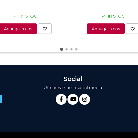
IN STOC
IN STOC
Adauga in cos
Adauga in cos
Social
Urmareste-ne in social media