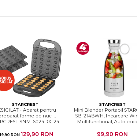
STARCREST
STARCREST
SIGILAT - Aparat pentru
Mini Blender Portabil STA
preparat forme de nuci
SB-214BWH, Incarcare Wir
RCREST SNM-6024DX, 24
Multifunctional, Auto-cura
, 1400W, Indicator luminos,
Capacitate 350ml, 4 Lam
 ceramice detasabile, Negru
Putere 20.000 rpm, A
129,90 RON
99,90 RON
19,90 RON