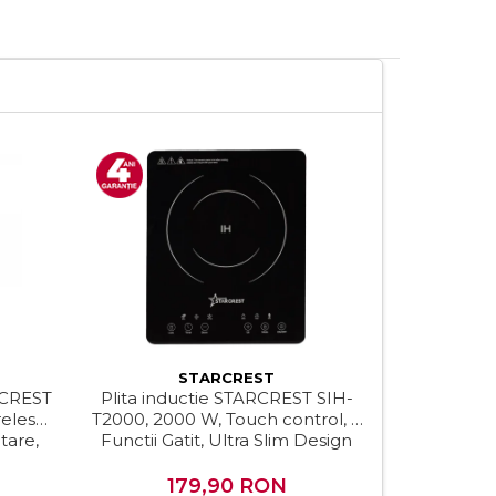
STARCREST
RCREST
Plita inductie STARCREST SIH-
RESIGILAT
eless,
T2000, 2000 W, Touch control, 6
STARCREST
tare,
Functii Gatit, Ultra Slim Design
Bol 5.5 
e 3D,
Viteze 
lb
metal
179,90 RON
499,90