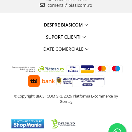
comenzi@biasicom.ro
aparat de calcat vertical
Aparate de scame
Fiare de calcat
DESPRE BIASICOM
Statii de calcat
SUPORT CLIENTI
Aparate de masaj
Aparate de ras electrice
DATE COMERCIALE
Aparate de tuns
Aparate faciale
Aspiratoare
Aspiratoare de geamuri
Cuptoare cu microunde
©Copyright BIA SI COM SRL 2026
Platforma E-commerce by
Cuptoare electrice
Gomag
Cântare corporale
Epilatoare
Ingrijire locuinta