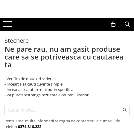
Toate Produsele
Black Friday
Stechere
Electrocasnice Mari
Ne pare rau, nu am gasit produse
Aparate frigorifice
care sa se potriveasca cu cautarea
Aparat cuburi de gheata
ta
Combine frigorifice
Congelatoare
- Verifica de doua ori scrierea
Congelatoare verticale
- Incearca sa cauti cuvinte simple
Frigidere
- Incearca o cautare mai putin specifica
- Va puteti restrange rezultatele cautarii ulterior
Frigidere cu doua usi
Frigidere cu o usa
Lazi frigorifice
Minibaruri
Pentru mai multe informatii te rog sa ne contactezi la numarul de
telefon
0374.816.222
Racitoare