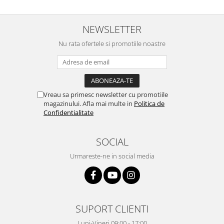
Masini de tocat
Mixere
NEWSLETTER
Multicooker
Prăjitoare de pâine
Nu rata ofertele si promotiile noastre
Rasnite condimente
Razatoare
Roboti de bucatarie
Vreau sa primesc newsletter cu promotiile
Sandwich-maker
magazinului. Afla mai multe in
Politica de
Storcătoare
Confidentialitate
Aparate de cafea
Accesorii
SOCIAL
Cafetiere
Urmareste-ne in social media
Espressoare
Râșnițe de cafea
Aparate de curatat bijuterii
Aparate de curățat cu aburi
SUPORT CLIENTI
Aparate de ingrijire tesaturi
Luni-Vineri 09:00 - 17:00