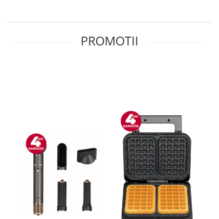
Side by side
Cuptoare cu microunde
Cuptoare cu microunde
PROMOTII
Hote
Hote de bucatarie
Incorporabile
Aparate frigorifice incorporabile
Cuptoare cu microunde
incorporabile
Hote incorporabile
Plite incorporabile
Masini spalat vase
Masini de spalat vase incorporabile
Plite
Incorporabile
Plite standard
Vitrine frigorifice