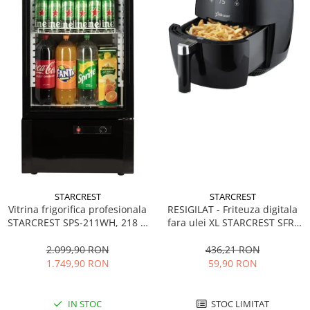
STARCREST
STARCREST
Vitrina frigorifica profesionala
RESIGILAT - Friteuza digitala
STARCREST SPS-211WH, 218 L,
fara ulei XL STARCREST SFR-
Termostat reglabil, Iluminare
3500, 1500 W, Cos 3.5 litri,
LED, H 141 cm, Negru
Termostat 80 - 200 °C, 8
2.099,90 RON
436,21 RON
programe predefinite, Negru
1.749,90 RON
59,90 RON
IN STOC
STOC LIMITAT