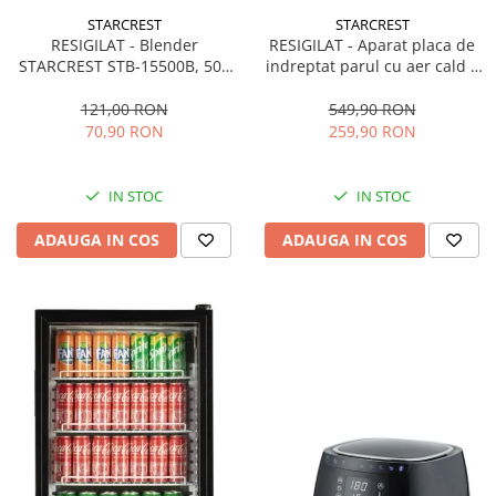
STARCREST
STARCREST
RESIGILAT - Blender
RESIGILAT - Aparat placa de
STARCREST STB-15500B, 500
indreptat parul cu aer cald 2
W, 1.5 l, 2 viteze + functie
in 1 STARCREST SHS-1300PK,
Pulse, Negru
1300 W, Uscare si indreptare,
121,00 RON
549,90 RON
Afisaj LCD, Tehnologie cu ioni
70,90 RON
259,90 RON
negativi, 5 Moduri de
temperatura, 3 Viteze, Roz
IN STOC
IN STOC
ADAUGA IN COS
ADAUGA IN COS