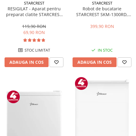
STARCREST
STARCREST
RESIGILAT - Aparat pentru
Robot de bucatarie
preparat clatite STARCREST
STARCREST SKM-1300RD,
SCM-3212, 1200W, Placa cu
1300W, Bol 5.2 L Inox, 4
invelis ceramic antiaderent,
Accesorii, 10 Viteze + Pulse,
119,90 RON
399,90 RON
30 cm, Inox / Negru
Angrenaje metalice, Rosu
69,90 RON
STOC LIMITAT
IN STOC
ADAUGA IN COS
ADAUGA IN COS