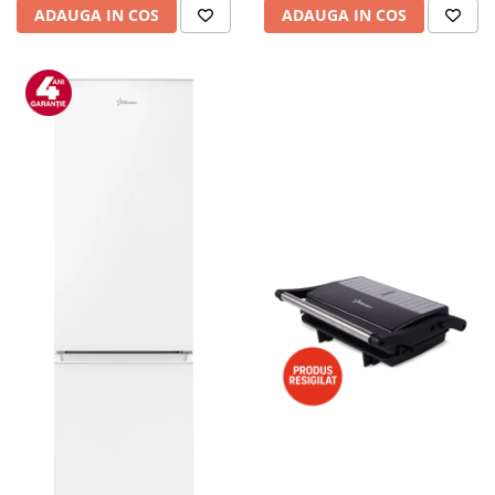
ADAUGA IN COS
ADAUGA IN COS
Alte accesorii foto & video
Aparate foto compacte
Aparate foto DSLR
Aparate foto Mirrorless
Carduri memorie
Obiective
Audio
Boxe portabile
Caști
MP3/MP4 playere
Radio
Sisteme audio
Soundbar
Auto
Accesorii electronice Auto
Compresoare auto
Auto-Moto