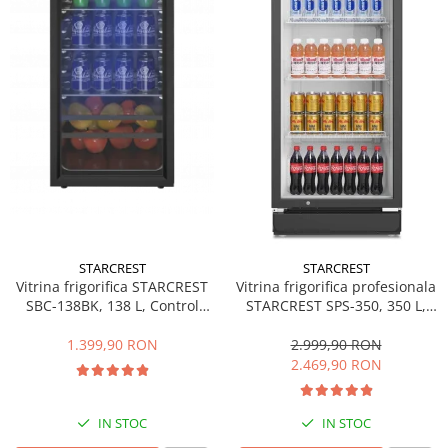
Side by side
Cuptoare cu microunde
Cuptoare cu microunde
Hote
Hote de bucatarie
Incorporabile
Aparate frigorifice incorporabile
Cuptoare cu microunde
incorporabile
Hote incorporabile
STARCREST
STARCREST
Plite incorporabile
Vitrina frigorifica STARCREST
Vitrina frigorifica profesionala
Masini spalat vase
SBC-138BK, 138 L, Control
STARCREST SPS-350, 350 L,
temperatura, Usa sticla, H 125
Termostat reglabil, Iluminare
Masini de spalat vase incorporabile
cm, Negru
LED, H 194.5 cm, Negru
1.399,90 RON
2.999,90 RON
Plite
2.469,90 RON
Incorporabile
Plite standard
IN STOC
IN STOC
Vitrine frigorifice