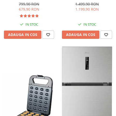
interioara, H 84 cm, Negru
Iluminare LED, Termostat
799,90 RON
1.499,90 RON
Reglabil, H 147 cm, Negru
679,90 RON
1.199,90 RON
IN STOC
IN STOC
ADAUGA IN COS
ADAUGA IN COS