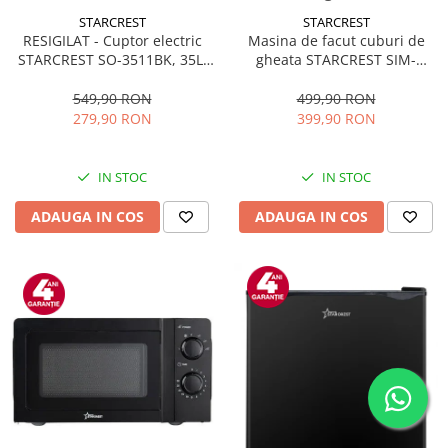
STARCREST
STARCREST
RESIGILAT - Cuptor electric
Masina de facut cuburi de
STARCREST SO-3511BK, 35L,
gheata STARCREST SIM-
1500W, Rotisor, Convectie, 12
1125IX, Capacitate 11-
Programe predefinite,
12Kg/24h, Cos gheata
549,90 RON
499,90 RON
Interfata digitala, Negru
detasabil, Rezervor apa 0.8 l,
279,90 RON
399,90 RON
Inox
IN STOC
IN STOC
ADAUGA IN COS
ADAUGA IN COS