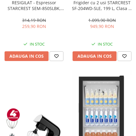
RESIGILAT - Espressor
Frigider cu 2 usi STARCREST
STARCREST SEM-850SLBK,
SF-204WD-SLE, 199 L, Clasa E,
850W, 20 bar, rezervor
Dozator Apa, Iluminare LED,
detasabil 1.5L, dispozitiv
Termostat Ajustabil, Usi
314,19 RON
1.099,90 RON
spumare, filtru dublu din
reversibile, H 143 cm, Argintiu
259,90 RON
949,90 RON
inox, Negru/Inox
IN STOC
IN STOC
ADAUGA IN COS
ADAUGA IN COS