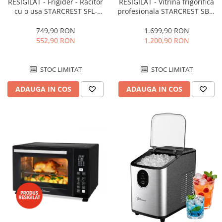
RESIGILAT - Frigider - Racitor
RESIGILAT - Vitrina frigorifica
cu o usa STARCREST SFL-
profesionala STARCREST SBC-
92WHE, Clasa E, Capacitate
160BK, 141 L, Termostat
92L, Iluminare interioara,H 83
reglabil, Iluminare LED, H 104
749,90 RON
1.699,90 RON
cm, Alb
cm, Negru
552,90 RON
1.200,90 RON
STOC LIMITAT
STOC LIMITAT
ADAUGA IN COS
ADAUGA IN COS