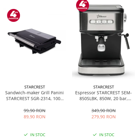
STARCREST
STARCREST
Sandwich-maker Grill Panini
Espressor STARCREST SEM-
STARCREST SGR-2314, 1000
850SLBK, 850W, 20 bar,
W, Placi nonaderente,
rezervor detasabil 1.5L,
Deschidere 180°, Suprafata
dispozitiv spumare, filtru
99,90 RON
349,90 RON
de gatire 23 x 14 cm, Negru
dublu din inox, Negru/Inox
89,90 RON
279,90 RON
IN STOC
IN STOC