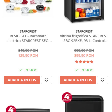
STARCREST
STARCREST
RESIGILAT - Razatoare
Vitrina frigorifica STARCREST
electrica STARCREST SEG-
SBC-92BKE, 93 L, Control
200BK, 200 W, 7 moduri de
temperatura, Usa sticla, H
taiere, Negru
83.2 cm, Negru
349,90 RON
999,90 RON
129,90 RON
899,90 RON
IN STOC
IN STOC
ADAUGA IN COS
ADAUGA IN COS