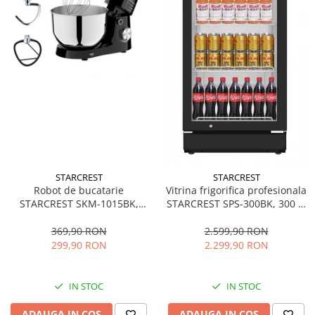
STARCREST
STARCREST
Robot de bucatarie
Vitrina frigorifica profesionala
STARCREST SKM-1015BK,
STARCREST SPS-300BK, 300 L,
1500 W, Bol 4.5 L Inox, 5
Termostat reglabil, Iluminare
Accesorii, 10 Viteze + Pulse,
LED, H 169.5 cm, Negru
369,90 RON
2.599,90 RON
Negru
299,90 RON
2.299,90 RON
IN STOC
IN STOC
ADAUGA IN COS
ADAUGA IN COS