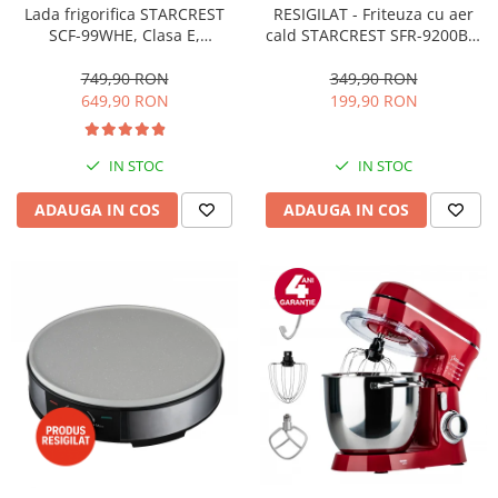
RESIGILAT - Friteuza cu aer
Lada frigorifica STARCREST
cald STARCREST SFR-9200BK,
SCF-99WHE, Clasa E,
1800 W, Cos Dublu, 9 litri,
Capacitate 99L, Sistem
Termostat 80 - 200 °C, 8
convertibil - functie frigider,
349,90 RON
749,90 RON
programe predefinite, Negru
Termostat reglabil, Alb
199,90 RON
649,90 RON
IN STOC
IN STOC
ADAUGA IN COS
ADAUGA IN COS