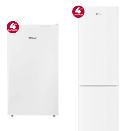
Bucatarie & Servire
Cutite & seturi
Iluminat & electrice
Prelungitoare
Sport & Activitati in aer liber
Cutii frigorifice
Climatizare & incalzire
Accesorii aparate climatizare
Aeroterme
Aparate de spalat cu presiune
Calorifere electrice
Climatizare
Purificatoare
Ingrijire personala
Aparate & Accesorii ingrijire