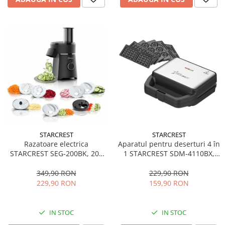
STARCREST
STARCREST
Aparatul pentru deserturi 4 în
Razatoare electrica
1 STARCREST SDM-4110BX,
STARCREST SEG-200BK, 200
800W, placi detasabile cu
W, 7 moduri de taiere, Negru
invelis ceramic pentru vafe,
229,90 RON
349,90 RON
nuci, gogosi si smile
159,90 RON
229,90 RON
sandwich, negru
IN STOC
IN STOC