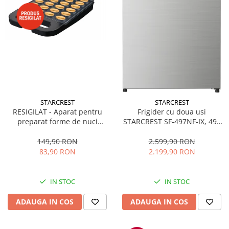
STARCREST
STARCREST
RESIGILAT - Aparat pentru
Frigider cu doua usi
preparat forme de nuci
STARCREST SF-497NF-IX, 497
STARCREST SNM-4024BX, 24
L, Full NoFrost, Compresor
forme, 1400W, Indicator
Inverter, Clasa E, Display,
149,90 RON
2.599,90 RON
luminos, Placi antiaderente,
Functie super racire, Blocare
83,90 RON
2.199,90 RON
Negru/Inox
acces copii, H 175 cm, Inox
IN STOC
IN STOC
ADAUGA IN COS
ADAUGA IN COS