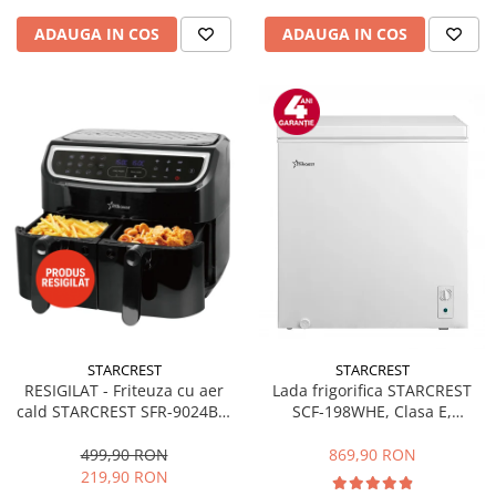
ADAUGA IN COS
ADAUGA IN COS
STARCREST
STARCREST
RESIGILAT - Friteuza cu aer
Lada frigorifica STARCREST
cald STARCREST SFR-9024BK,
SCF-198WHE, Clasa E,
2400 W, Cos Dublu, 9 litri,
Capacitate 198L, Sistem
Termostat 80 - 200 °C, 12
convertibil - functie frigider,
499,90 RON
869,90 RON
programe, Negru
Termostat reglabil, Alb
219,90 RON