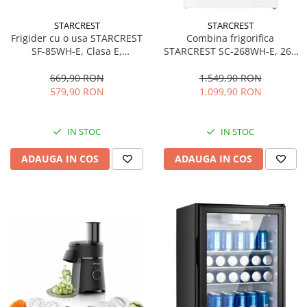
personala
Uscatoare de par
STARCREST
STARCREST
Frigider cu o usa STARCREST
Combina frigorifica
Obiecte sanitare
SF-85WH-E, Clasa E,
STARCREST SC-268WH-E, 268
Accesorii
Capacitate 85L, Iluminare
L, Clasa E, Less Frost,
interioara, Compartiment
Termostat reglabil, Iluminare
669,90 RON
1.549,90 RON
Alte obiecte sanitare
gheata, H 82 cm, Alb
LED, Picioare ajustabile, Usi
579,90 RON
1.099,90 RON
reversibile, H 178 cm, Alb
Resigilate
IN STOC
IN STOC
ADAUGA IN COS
ADAUGA IN COS