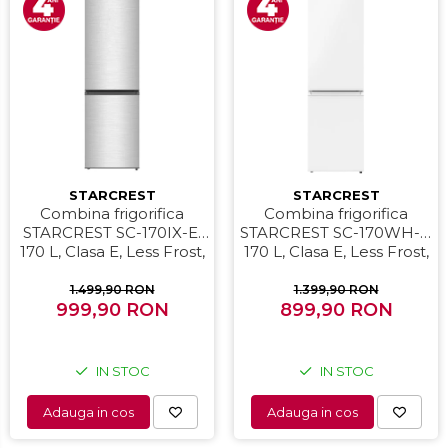
STARCREST
STARCREST
Combina frigorifica
Combina frigorifica
STARCREST SC-170IX-E,
STARCREST SC-170WH-E,
170 L, Clasa E, Less Frost,
170 L, Clasa E, Less Frost,
Termostat reglabil,
Termostat reglabil,
Iluminare LED, Suprafata
Iluminare LED, Picioare
1.499,90 RON
1.399,90 RON
Inox antiamprenta,
999,90 RON
ajustabile, Usi reversibile,
899,90 RON
Picioare ajustabile, Usi
H 151.8 cm, Alb
reversibile, H 151.8 cm,
Inox
IN STOC
IN STOC
Adauga in cos
Adauga in cos