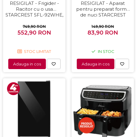
RESIGILAT - Frigider -
RESIGILAT - Aparat
Racitor cu o usa
pentru preparat forme
STARCREST SFL-92WHE,
de nuci STARCREST
Clasa E, Capacitate 92L,
SNM-4024BX, 24 forme,
Iluminare interioara,H 83
1400W, Indicator luminos,
749,90 RON
149,90 RON
552,90 RON
cm, Alb
Placi antiaderente,
83,90 RON
Negru/Inox
STOC LIMITAT
IN STOC
Adauga in cos
Adauga in cos