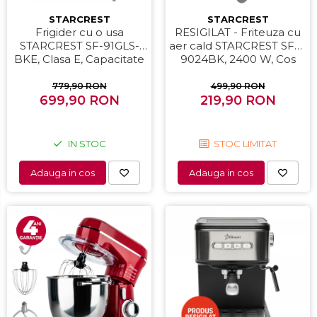
STARCREST
STARCREST
Frigider cu o usa
RESIGILAT - Friteuza cu
STARCREST SF-91GLS-
aer cald STARCREST SFR-
BKE, Clasa E, Capacitate
9024BK, 2400 W, Cos
91L, Iluminare interioara,
Dublu, 9 litri, Termostat
H 83 cm, Sticla Neagra
80 - 200 °C, 12 programe,
779,90 RON
499,90 RON
699,90 RON
219,90 RON
Negru
IN STOC
STOC LIMITAT
Adauga in cos
Adauga in cos