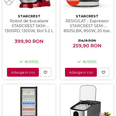
STARCREST
STARCREST
Robot de bucatarie
RESIGILAT - Espressor
STARCREST SKM-
STARCREST SEM-
1300RD, 1300W, Bol 5.2 L
850SLBK, 850W, 20 bar,
Inox, 4 Accesorii, 10
rezervor detasabil 1.5L,
Viteze + Pulse, Angrenaje
dispozitiv spumare, filtru
399,90 RON
314,19 RON
metalice, Rosu
259,90 RON
dublu din inox,
Negru/Inox
IN STOC
IN STOC
Adauga in cos
Adauga in cos