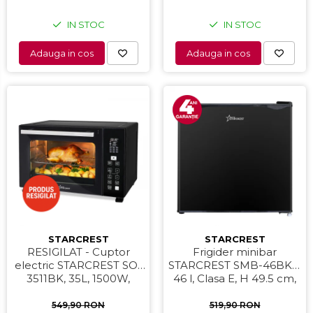
IN STOC
IN STOC
Adauga in cos
Adauga in cos
STARCREST
STARCREST
RESIGILAT - Cuptor
Frigider minibar
electric STARCREST SO-
STARCREST SMB-46BKE,
3511BK, 35L, 1500W,
46 l, Clasa E, H 49.5 cm,
Rotisor, Convectie, 12
Negru
Programe predefinite,
549,90 RON
519,90 RON