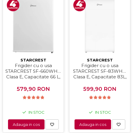
STARCREST
STARCREST
Frigider cu o usa
Frigider cu o usa
STARCREST SF-660WHT,
STARCREST SF-83WHE,
Clasa E, Capacitate 66 L,
Clasa E, Capacitate 83L,
H 63 cm, Alb
Iluminare interioara,
Compartiment gheata, H
579,90 RON
599,90 RON
85 cm, Alb
IN STOC
IN STOC
Adauga in cos
Adauga in cos