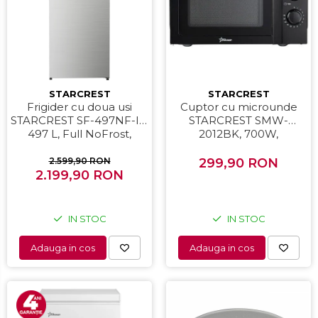
STARCREST
STARCREST
Frigider cu doua usi
Cuptor cu microunde
STARCREST SF-497NF-IX,
STARCREST SMW-
497 L, Full NoFrost,
2012BK, 700W,
Compresor Inverter,
Capacitate 20 L, Control
Clasa E, Display, Functie
mecanic, 6 Trepte de
2.599,90 RON
299,90 RON
super racire, Blocare
2.199,90 RON
putere, Negru
acces copii, H 175 cm,
Inox
IN STOC
IN STOC
Adauga in cos
Adauga in cos