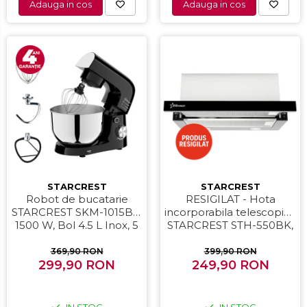
Adauga in cos
Adauga in cos
STARCREST
STARCREST
Robot de bucatarie
RESIGILAT - Hota
STARCREST SKM-1015BK,
incorporabila telescopica
1500 W, Bol 4.5 L Inox, 5
STARCREST STH-550BK,
Accesorii, 10 Viteze +
Putere de absorbtie 550
Pulse, Negru
m3/h, 1 Motor, 2 Trepte
369,90 RON
399,90 RON
299,90 RON
putere, 60 cm, Negru
249,90 RON
IN STOC
IN STOC