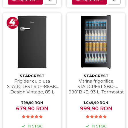
STARCREST
STARCREST
Frigider cu o usa
Vitrina frigorifica
STARCREST SRF-86BK,
STARCREST SBC-
Design Vintage, 85 l,
9901BKE, 93 L, Termostat
Clasa E, Iluminare
reglabil, Iluminare LED,
interioara, H 84 cm,
Usa sticla, H 84.5 cm,
799,90 RON
1.049,90 RON
679,90 RON
Negru
999,90 RON
Negru
IN STOC
IN STOC