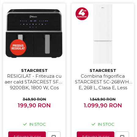
STARCREST
STARCREST
RESIGILAT - Friteuza cu
Combina frigorifica
aer cald STARCREST SFR-
STARCREST SC-268WH-
9200BK, 1800 W, Cos
E, 268 L, Clasa E, Less
Dublu, 9 litri, Termostat
Frost, Termostat reglabil,
80 - 200 °C, 8 programe
Iluminare LED, Picioare
349,90 RON
1.549,90 RON
predefinite, Negru
199,90 RON
ajustabile, Usi reversibile,
1.099,90 RON
H 178 cm, Alb
IN STOC
IN STOC
Adauga in cos
Adauga in cos