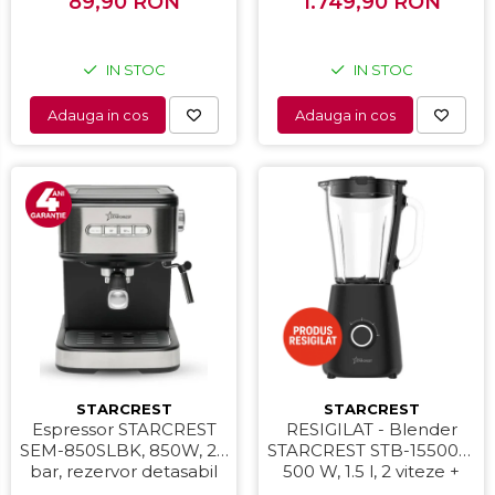
Suprafata de gatire 23 x
89,90 RON
1.749,90 RON
Negru
14 cm, Negru
IN STOC
IN STOC
Adauga in cos
Adauga in cos
STARCREST
STARCREST
Espressor STARCREST
RESIGILAT - Blender
SEM-850SLBK, 850W, 20
STARCREST STB-15500B,
bar, rezervor detasabil
500 W, 1.5 l, 2 viteze +
1.5L, dispozitiv spumare,
functie Pulse, Negru