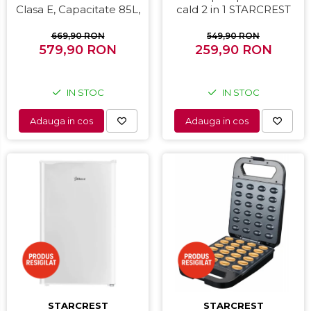
Clasa E, Capacitate 85L,
cald 2 in 1 STARCREST
Iluminare interioara,
SHS-1300PK, 1300 W,
Compartiment gheata, H
Uscare si indreptare,
669,90 RON
549,90 RON
579,90 RON
82 cm, Alb
Afisaj LCD, Tehnologie cu
259,90 RON
ioni negativi, 5 Moduri de
temperatura, 3 Viteze,
Roz
IN STOC
IN STOC
Adauga in cos
Adauga in cos
STARCREST
STARCREST