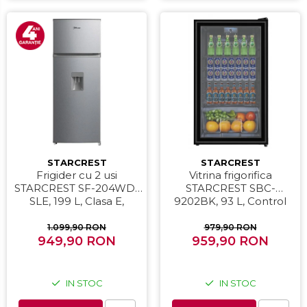
STARCREST
STARCREST
Frigider cu 2 usi
Vitrina frigorifica
STARCREST SF-204WD-
STARCREST SBC-
SLE, 199 L, Clasa E,
9202BK, 93 L, Control
Dozator Apa, Iluminare
temperatura, Usa sticla,
LED, Termostat Ajustabil,
H 83.2 cm, Negru
1.099,90 RON
979,90 RON
Usi reversibile, H 143 cm,
949,90 RON
959,90 RON
Argintiu
IN STOC
IN STOC