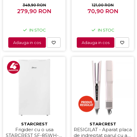
filtru dublu din inox,
349,90 RON
121,00 RON
279,90 RON
Negru/Inox
70,90 RON
IN STOC
IN STOC
Adauga in cos
Adauga in cos
STARCREST
STARCREST
Frigider cu o usa
RESIGILAT - Aparat placa
STARCREST SF-85WH-E,
de indreptat parul cu aer