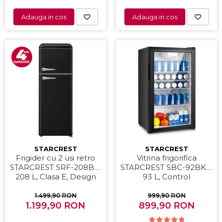
Adauga in cos
Adauga in cos
STARCREST
STARCREST
Frigider cu 2 usi retro
Vitrina frigorifica
STARCREST SRF-208BK,
STARCREST SBC-92BKE,
208 L, Clasa E, Design
93 L, Control
Vintage, Iluminare LED,
temperatura, Usa sticla,
Termostat Reglabil, H 147
H 83.2 cm, Negru
1.499,90 RON
999,90 RON
1.199,90 RON
cm, Negru
899,90 RON