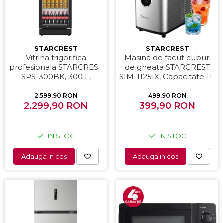
STARCREST
STARCREST
Vitrina frigorifica
Masina de facut cuburi
profesionala STARCREST
de gheata STARCREST
SPS-300BK, 300 L,
SIM-1125IX, Capacitate 11-
Termostat reglabil,
12Kg/24h, Cos gheata
Iluminare LED, H 169.5
detasabil, Rezervor apa
2.599,90 RON
499,90 RON
2.299,90 RON
cm, Negru
399,90 RON
0.8 l, Inox
IN STOC
IN STOC
Adauga in cos
Adauga in cos