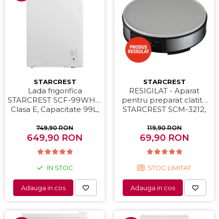
STARCREST
STARCREST
Lada frigorifica
RESIGILAT - Aparat
STARCREST SCF-99WHE,
pentru preparat clatite
Clasa E, Capacitate 99L,
STARCREST SCM-3212,
Sistem convertibil -
1200W, Placa cu invelis
functie frigider,
ceramic antiaderent, 30
749,90 RON
119,90 RON
Termostat reglabil, Alb
649,90 RON
cm, Inox / Negru
69,90 RON
IN STOC
STOC LIMITAT
Adauga in cos
Adauga in cos