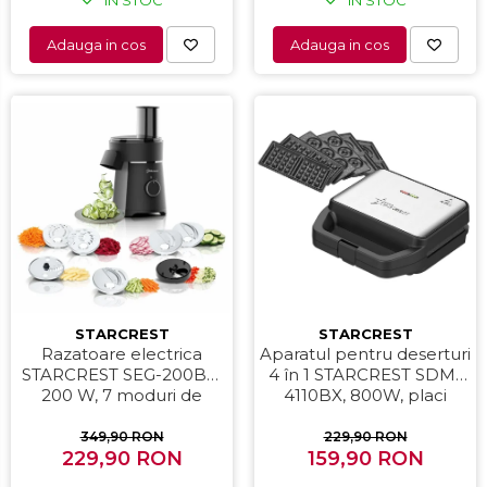
Adauga in cos
Adauga in cos
STARCREST
STARCREST
Aparatul pentru deserturi
Razatoare electrica
4 în 1 STARCREST SDM-
STARCREST SEG-200BK,
4110BX, 800W, placi
200 W, 7 moduri de
detasabile cu invelis
taiere, Negru
ceramic pentru vafe,
229,90 RON
349,90 RON
nuci, gogosi si smile
159,90 RON
229,90 RON
sandwich, negru