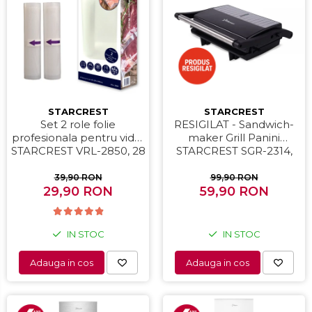
Prajitoare de paine
Storcatoare
Storcatoare
Tigai
STARCREST
STARCREST
Set 2 role folie
RESIGILAT - Sandwich-
profesionala pentru vidat
maker Grill Panini
STARCREST VRL-2850, 28
STARCREST SGR-2314,
x 500 cm, rezistente,
1000 W, Placi
reutilizabile, sous vide,
nonaderente,
39,90 RON
99,90 RON
lavabile in masina de
29,90 RON
Deschidere 180°,
59,90 RON
spalat, fara BPA,
Suprafata de gatire 23 x
transparent
14 cm, Negru
IN STOC
IN STOC
Adauga in cos
Adauga in cos