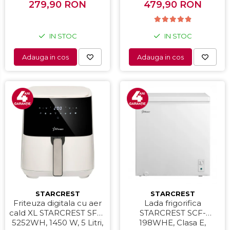
Interfata digitala, Negru
279,90 RON
479,90 RON
IN STOC
IN STOC
Adauga in cos
Adauga in cos
STARCREST
STARCREST
Friteuza digitala cu aer
Lada frigorifica
cald XL STARCREST SFR-
STARCREST SCF-
5252WH, 1450 W, 5 Litri,
198WHE, Clasa E,