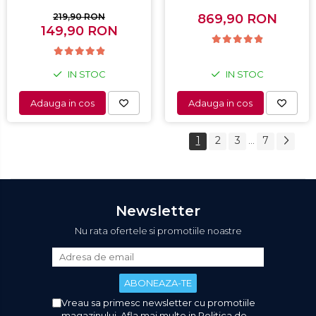
Termostat 80 - 200 °C, 8
Capacitate 198L, Sistem
programe predefinite,
convertibil - functie
219,90 RON
869,90 RON
149,90 RON
Alb
frigider, Termostat
reglabil, Alb
IN STOC
IN STOC
Adauga in cos
Adauga in cos
1
2
3
7
...
Newsletter
Nu rata ofertele si promotiile noastre
Vreau sa primesc newsletter cu promotiile
magazinului. Afla mai multe in
Politica de