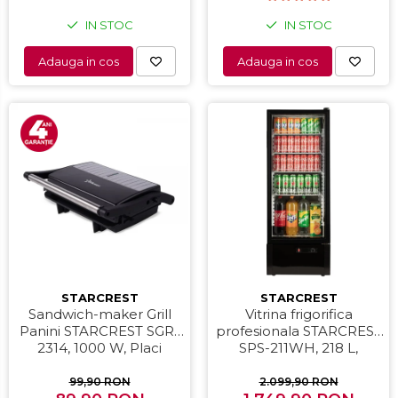
IN STOC
IN STOC
Adauga in cos
Adauga in cos
STARCREST
STARCREST
Sandwich-maker Grill
Vitrina frigorifica
Panini STARCREST SGR-
profesionala STARCREST
2314, 1000 W, Placi
SPS-211WH, 218 L,
nonaderente,
Termostat reglabil,
Deschidere 180°,
Iluminare LED, H 141 cm,
99,90 RON
2.099,90 RON