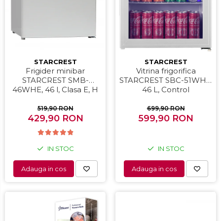
Periute de dinti electrice
Pile electrice
Placi de indreptat parul
STARCREST
STARCREST
Plite
Frigider minibar
Vitrina frigorifica
STARCREST SMB-
STARCREST SBC-51WHE,
Preparare alimente
46WHE, 46 l, Clasa E, H
46 L, Control
Masini de tocat
49.5 cm, Alb
temperatura, Usa sticla,
H 48.8 cm, Alb
519,90 RON
699,90 RON
Preparare ceai si cafea
429,90 RON
599,90 RON
Aparate de spumat lapte
Espressoare
IN STOC
IN STOC
Preparare desert
Adauga in cos
Adauga in cos
accesori inghetata
Aparate de facut inghetata
Preparare paine
Masini de facut paine