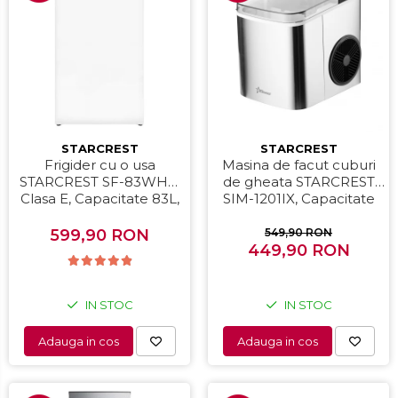
STARCREST
STARCREST
Frigider cu o usa
Masina de facut cuburi
STARCREST SF-83WHE,
de gheata STARCREST
Clasa E, Capacitate 83L,
SIM-1201IX, Capacitate
Iluminare interioara,
12Kg/24h, Doua
Compartiment gheata, H
dimensiuni pentru
599,90 RON
549,90 RON
85 cm, Alb
cuburi, Rezervor apa 1.3 l,
449,90 RON
Inox
IN STOC
IN STOC
Adauga in cos
Adauga in cos