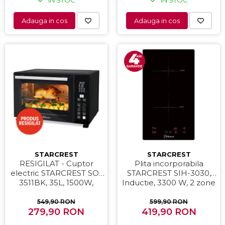
Adauga in cos
Adauga in cos
STARCREST
STARCREST
RESIGILAT - Cuptor
Plita incorporabila
electric STARCREST SO-
STARCREST SIH-3030,
3511BK, 35L, 1500W,
Inductie, 3300 W, 2 zone
Rotisor, Convectie, 12
de gatit, 9 trepte de
Programe predefinite,
putere, Touch control,
549,90 RON
599,90 RON
Interfata digitala, Negru
279,90 RON
Timer, Sticla Neagra
419,90 RON