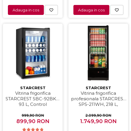
Home Cinema & Audio
Adauga in cos
Adauga in cos
Mediaplayere
Sisteme audio
Imprimante & Scannere
Monitoare
Playere, Boxe & Casti
Radio cu ceas & portabile
Radio
Televizoare & accesorii
Accesorii smart TV
STARCREST
STARCREST
Vitrina frigorifica
Vitrina frigorifica
Suporturi TV / Monitor
STARCREST SBC-92BKE,
profesionala STARCREST
Televizoare
93 L, Control
SPS-211WH, 218 L,
temperatura, Usa sticla,
Termostat reglabil,
Videoproiectoare & Accesorii
H 83.2 cm, Negru
Iluminare LED, H 141 cm,
999,90 RON
2.099,90 RON
Accesorii videoproiectoare
899,90 RON
1.749,90 RON
Negru
Ecrane de proiectie