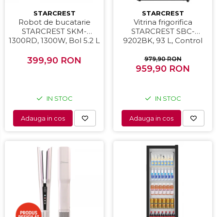
STARCREST
STARCREST
Robot de bucatarie
Vitrina frigorifica
STARCREST SKM-
STARCREST SBC-
1300RD, 1300W, Bol 5.2 L
9202BK, 93 L, Control
Inox, 4 Accesorii, 10
temperatura, Usa sticla,
Viteze + Pulse, Angrenaje
H 83.2 cm, Negru
399,90 RON
979,90 RON
metalice, Rosu
959,90 RON
IN STOC
IN STOC
Adauga in cos
Adauga in cos