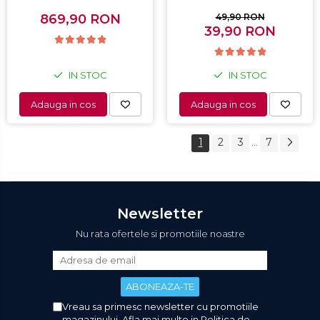
Capacitate 198L, Sistem
automata, Alb
convertibil - functie
869,90 RON
49,90 RON
frigider, Termostat
39,90 RON
reglabil, Alb
IN STOC
IN STOC
Adauga in cos
Adauga in cos
1
2
3
7
...
Newsletter
Nu rata ofertele si promotiile noastre
Vreau sa primesc newsletter cu promotiile
magazinului. Afla mai multe in
Politica de