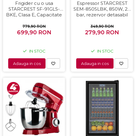
Frigider cu o usa
Espressor STARCREST
STARCREST SF-91GLS-
SEM-850SLBK, 850W, 20
BKE, Clasa E, Capacitate
bar, rezervor detasabil
91L, Iluminare interioara,
1.5L, dispozitiv spumare,
H 83 cm, Sticla Neagra
filtru dublu din inox,
779,90 RON
349,90 RON
699,90 RON
279,90 RON
Negru/Inox
IN STOC
IN STOC
Adauga in cos
Adauga in cos