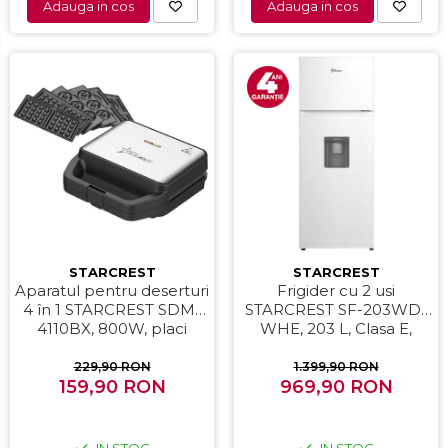
Adauga in cos
Adauga in cos
STARCREST
STARCREST
Aparatul pentru deserturi
Frigider cu 2 usi
4 în 1 STARCREST SDM-
STARCREST SF-203WD-
4110BX, 800W, placi
WHE, 203 L, Clasa E,
detasabile cu invelis
Dozator Apa, Iluminare
ceramic pentru vafe,
LED, Termostat Ajustabil,
229,90 RON
1.399,90 RON
nuci, gogosi si smile
159,90 RON
Usi reversibile, H 145 cm,
969,90 RON
sandwich, negru
Alb
IN STOC
IN STOC