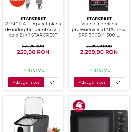
STARCREST
STARCREST
RESIGILAT - Aparat placa
Vitrina frigorifica
de indreptat parul cu aer
profesionala STARCREST
cald 2 in 1 STARCREST
SPS-300BK, 300 L,
SHS-1300PK, 1300 W,
Termostat reglabil,
Uscare si indreptare,
Iluminare LED, H 169.5
549,90 RON
2.599,90 RON
Afisaj LCD, Tehnologie cu
259,90 RON
2.299,90 RON
cm, Negru
ioni negativi, 5 Moduri de
temperatura, 3 Viteze,
Roz
IN STOC
IN STOC
Adauga in cos
Adauga in cos