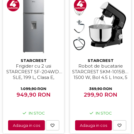
STARCREST
STARCREST
Frigider cu 2 usi
Robot de bucatarie
STARCREST SF-204WD-
STARCREST SKM-1015BK,
SLE, 199 L, Clasa E,
1500 W, Bol 4.5 L Inox, 5
Dozator Apa, Iluminare
Accesorii, 10 Viteze +
LED, Termostat Ajustabil,
Pulse, Negru
1.099,90 RON
369,90 RON
Usi reversibile, H 143 cm,
949,90 RON
299,90 RON
Argintiu
IN STOC
IN STOC
Adauga in cos
Adauga in cos