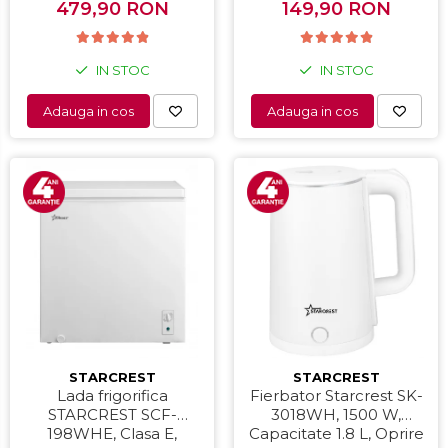
479,90 RON
149,90 RON
Alb
IN STOC
IN STOC
Adauga in cos
Adauga in cos
STARCREST
STARCREST
Lada frigorifica
Fierbator Starcrest SK-
STARCREST SCF-
3018WH, 1500 W,
198WHE, Clasa E,
Capacitate 1.8 L, Oprire