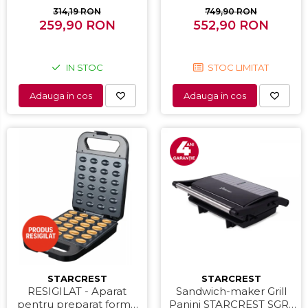
dispozitiv spumare, filtru
Iluminare interioara,H 83
314,19 RON
749,90 RON
259,90 RON
dublu din inox,
552,90 RON
cm, Alb
Negru/Inox
IN STOC
STOC LIMITAT
Adauga in cos
Adauga in cos
STARCREST
STARCREST
RESIGILAT - Aparat
Sandwich-maker Grill
pentru preparat forme
Panini STARCREST SGR-