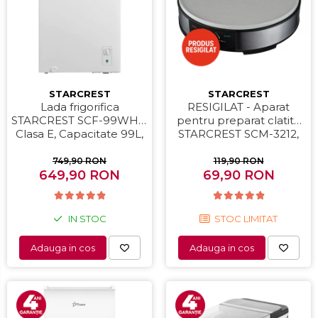
STARCREST
STARCREST
Lada frigorifica
RESIGILAT - Aparat
STARCREST SCF-99WHE,
pentru preparat clatite
Clasa E, Capacitate 99L,
STARCREST SCM-3212,
Sistem convertibil -
1200W, Placa cu invelis
functie frigider,
ceramic antiaderent, 30
749,90 RON
119,90 RON
Termostat reglabil, Alb
649,90 RON
cm, Inox / Negru
69,90 RON
IN STOC
STOC LIMITAT
Adauga in cos
Adauga in cos