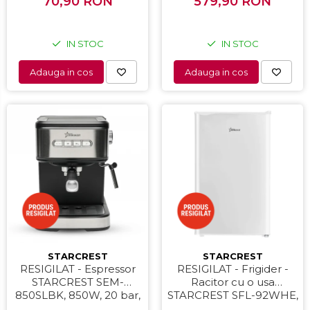
70,90 RON
579,90 RON
82 cm, Alb
Uscatoare de par
Accesorii
Alte obiecte sanitare
IN STOC
IN STOC
Adauga in cos
Adauga in cos
STARCREST
STARCREST
RESIGILAT - Espressor
RESIGILAT - Frigider -
STARCREST SEM-
Racitor cu o usa
850SLBK, 850W, 20 bar,
STARCREST SFL-92WHE,
rezervor detasabil 1.5L,
Clasa E, Capacitate 92L,