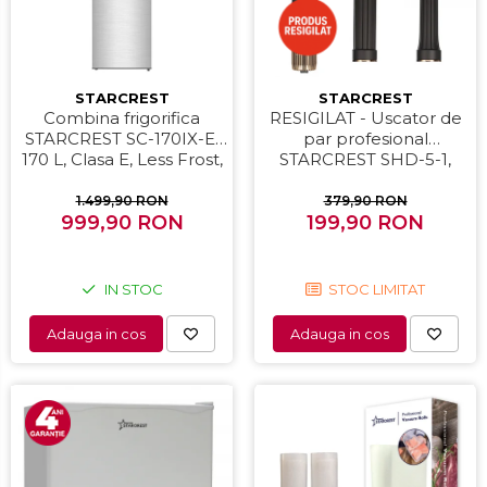
Masini de paine
Masini de tocat
Mixere
STARCREST
STARCREST
Multicooker
Combina frigorifica
RESIGILAT - Uscator de
Prăjitoare de pâine
STARCREST SC-170IX-E,
par profesional
170 L, Clasa E, Less Frost,
STARCREST SHD-5-1,
Rasnite condimente
Termostat reglabil,
1300 W, 4 Accesorii
Razatoare
Iluminare LED, Suprafata
incluse, 3 Trepte de
1.499,90 RON
379,90 RON
Inox antiamprenta,
999,90 RON
viteza, 3 Trepte de
199,90 RON
Roboti de bucatarie
Picioare ajustabile, Usi
temperatura, Buton de
Sandwich-maker
reversibile, H 151.8 cm,
aer rece, Gri
Storcătoare
Inox
IN STOC
STOC LIMITAT
Aparate de cafea
Adauga in cos
Adauga in cos
Accesorii
Cafetiere
Espressoare
Râșnițe de cafea
Aparate de curatat bijuterii