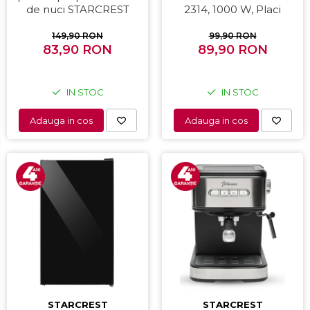
de nuci STARCREST
2314, 1000 W, Placi
SNM-4024BX, 24 forme,
nonaderente,
1400W, Indicator luminos,
Deschidere 180°,
149,90 RON
99,90 RON
Placi antiaderente,
83,90 RON
Suprafata de gatire 23 x
89,90 RON
Negru/Inox
14 cm, Negru
IN STOC
IN STOC
Adauga in cos
Adauga in cos
STARCREST
STARCREST