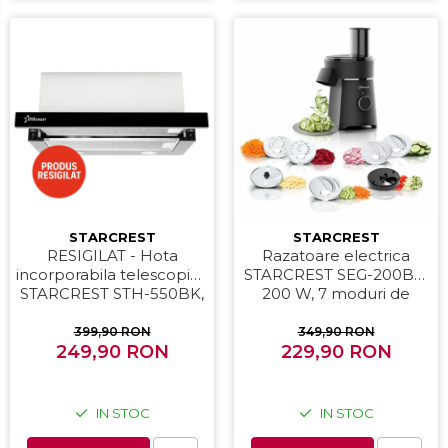
STARCREST
STARCREST
RESIGILAT - Hota
Razatoare electrica
incorporabila telescopica
STARCREST SEG-200BK,
STARCREST STH-550BK,
200 W, 7 moduri de
Putere de absorbtie 550
taiere, Negru
m3/h, 1 Motor, 2 Trepte
399,90 RON
349,90 RON
putere, 60 cm, Negru
249,90 RON
229,90 RON
IN STOC
IN STOC