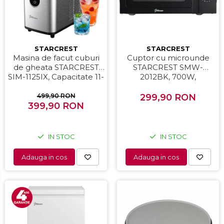
STARCREST
STARCREST
Masina de facut cuburi
Cuptor cu microunde
de gheata STARCREST
STARCREST SMW-
SIM-1125IX, Capacitate 11-
2012BK, 700W,
12Kg/24h, Cos gheata
Capacitate 20 L, Control
detasabil, Rezervor apa
mecanic, 6 Trepte de
499,90 RON
299,90 RON
399,90 RON
0.8 l, Inox
putere, Negru
IN STOC
IN STOC
Adauga in cos
Adauga in cos