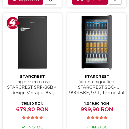
Compresoare auto
Auto-Moto
Camere auto
Baterii
Baterii portabile
Boxe portabile
Camere video & sport
Camere video sport
Caști
STARCREST
STARCREST
Console & Jocuri
Frigider cu o usa
Vitrina frigorifica
STARCREST SRF-86BK,
STARCREST SBC-
Accesorii console & PC
Design Vintage, 85 l,
9901BKE, 93 L, Termostat
Birouri gaming
Clasa E, Iluminare
reglabil, Iluminare LED,
interioara, H 84 cm,
Usa sticla, H 84.5 cm,
799,90 RON
1.049,90 RON
Console Hardware
679,90 RON
Negru
999,90 RON
Negru
Ochelari VR Gaming
Scaune gaming
IN STOC
IN STOC
Console Jocuri