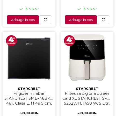
IN STOC
IN STOC
Adauga in cos
Adauga in cos
STARCREST
STARCREST
Frigider minibar
Friteuza digitala cu aer
STARCREST SMB-46BKE,
cald XL STARCREST SFR-
46 l, Clasa E, H 49.5 cm,
5252WH, 1450 W, 5 Litri,
Negru
Termostat 80 - 200 °C, 8
programe predefinite,
519,90 RON
219,90 RON