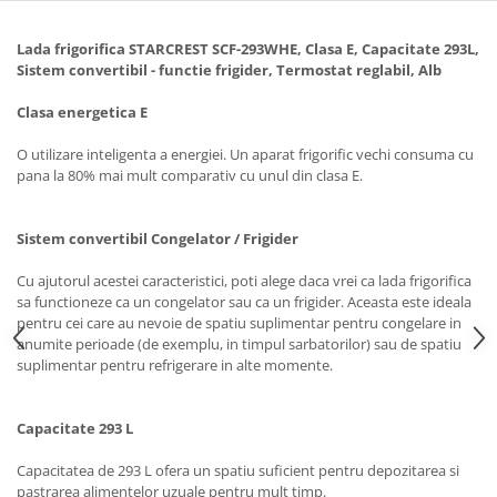
Ingrijire locuinta
Televizoare
Aspiratoare
Videoproiectoare & Accesorii
Lada frigorifica STARCREST SCF-293WHE, Clasa E, Capacitate 293L,
Mopuri electrice cu abur
Sistem convertibil - functie frigider, Termostat reglabil, Alb
Accesorii videoproiectoare
Ingrijire personala
Ecrane de proiectie
Clasa energetica E
Cantare corporale
Tabla interactiva
O utilizare inteligenta a energiei. Un aparat frigorific vechi consuma cu
Ingrijire tesaturi
Videoproiectoare
pana la 80% mai mult comparativ cu unul din clasa E.
Statii de calcat
Masini de cusut
Sistem convertibil Congelator / Frigider
Ondulatoare
Cu ajutorul acestei caracteristici, poti alege daca vrei ca lada frigorifica
Perii de par electrice
sa functioneze ca un congelator sau ca un frigider. Aceasta este ideala
pentru cei care au nevoie de spatiu suplimentar pentru congelare in
Periute de dinti electrice
anumite perioade (de exemplu, in timpul sarbatorilor) sau de spatiu
Pile electrice
suplimentar pentru refrigerare in alte momente.
Placi de indreptat parul
Plite
Capacitate 293 L
Preparare alimente
Capacitatea de 293 L ofera un spatiu suficient pentru depozitarea si
pastrarea alimentelor uzuale pentru mult timp.