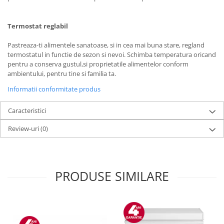
Masini de tocat
Preparare ceai si cafea
Termostat reglabil
Aparate de spumat lapte
Espressoare
Pastreaza-ti alimentele sanatoase, si in cea mai buna stare, regland
Preparare desert
termostatul in functie de sezon si nevoi. Schimba temperatura oricand
pentru a conserva gustul,si proprietatile alimentelor conform
accesori inghetata
ambientului, pentru tine si familia ta.
Aparate de facut inghetata
Informatii conformitate produs
Preparare paine
Caracteristici
Masini de facut paine
Prajitoare de paine
Review-uri
(0)
Storcatoare
Storcatoare
Tigai
PRODUSE SIMILARE