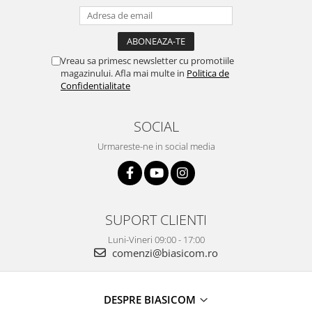
Vitrine pentru vinuri
Electrocasnice Mici
Accesorii aspiratoare
Vreau sa primesc newsletter cu promotiile
magazinului. Afla mai multe in
Politica de
Aparate de bucatarie
Confidentialitate
Aparate de gatit cu aburi
Aparate de preparat desert
SOCIAL
Aparate de vidat
Urmareste-ne in social media
Ascutitor cutite
Blendere
Cântare de bucătărie
Feliatoare
SUPORT CLIENTI
Fierbătoare
Luni-Vineri 09:00 - 17:00
Friteuze
comenzi@biasicom.ro
Grătare electrice
Masini de gheata
DESPRE BIASICOM
Masini de paine