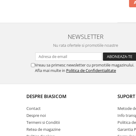
Vitrine pentru vinuri
Electrocasnice Mici
Accesorii aspiratoare
Aparate de bucatarie
NEWSLETTER
Aparate de gatit cu aburi
Nu rata ofertele si promotiile noastre
Aparate de preparat desert
Aparate de vidat
Vreau sa primesc newsletter cu promotiile magazinului.
Ascutitor cutite
Afla mai multe in
Politica de Confidentialitate
Blendere
Cântare de bucătărie
Feliatoare
DESPRE BIASICOM
SUPORT 
Fierbătoare
Friteuze
Contact
Metode de
Grătare electrice
Despre noi
Info trans
Termeni si Conditii
Politica d
Masini de gheata
Retea de magazine
Garantia 
Masini de paine