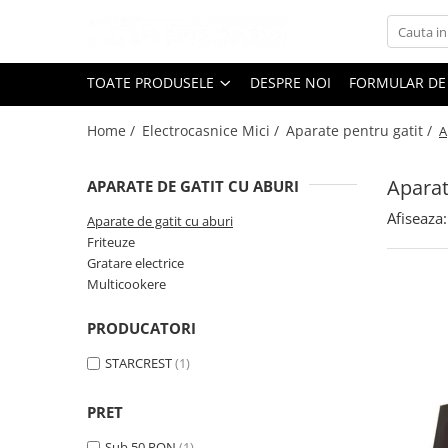
Toate Produsele
TOATE PRODUSELE
DESPRE NOI
FORMULAR DE
Black Friday
Home /
Electrocasnice Mici /
Aparate pentru gatit /
A
Electrocasnice Mari
Aparate frigorifice
Aparat
APARATE DE GATIT CU ABURI
Aparat cuburi de gheata
Combine frigorifice
Afiseaza:
Aparate de gatit cu aburi
Congelatoare
Friteuze
Gratare electrice
Congelatoare verticale
Multicookere
Frigidere
Frigidere cu doua usi
PRODUCATORI
Frigidere cu o usa
STARCREST
(1)
Lazi frigorifice
Minibaruri
PRET
Racitoare
Sub 50 RON
(1)