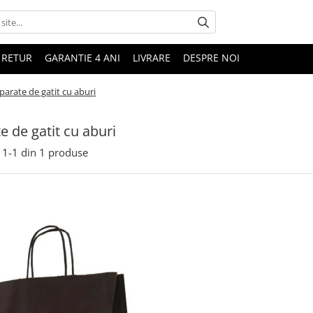
 RETUR
GARANTIE 4 ANI
LIVRARE
DESPRE NOI
parate de gatit cu aburi
e de gatit cu aburi
1-
1
din
1
produse