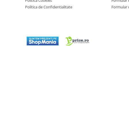
Politica Cookies
Formular 
Masini de tocat
Politica de Confidentialitate
Formular 
Mixere
Multicooker
Prăjitoare de pâine
Rasnite condimente
Razatoare
Roboti de bucatarie
Sandwich-maker
Storcătoare
Aparate de cafea
Accesorii
Cafetiere
Espressoare
Râșnițe de cafea
Aparate de curatat bijuterii
Aparate de curățat cu aburi
Aparate de ingrijire tesaturi