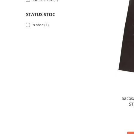
Side by side
Cuptoare cu microunde
STATUS STOC
Cuptoare cu microunde
In stoc
(1)
Hote
Hote de bucatarie
Incorporabile
Aparate frigorifice incorporabile
Cuptoare cu microunde
incorporabile
Hote incorporabile
Plite incorporabile
Masini spalat vase
Sacos
Masini de spalat vase incorporabile
ST
Plite
Incorporabile
Plite standard
Vitrine frigorifice