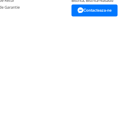
de Retur
Bistrita, Bistrita-Nasaud
de Garantie
Contacteaza-ne