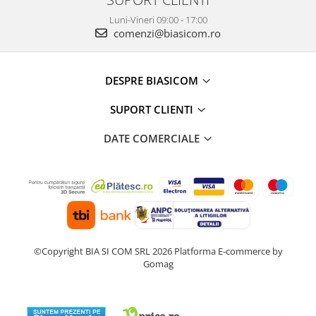
Alte accesorii foto & video
Luni-Vineri 09:00 - 17:00
Aparate foto compacte
comenzi@biasicom.ro
Aparate foto DSLR
Aparate foto Mirrorless
DESPRE BIASICOM
Carduri memorie
Obiective
SUPORT CLIENTI
Audio
DATE COMERCIALE
Boxe portabile
Caști
MP3/MP4 playere
Radio
Sisteme audio
Soundbar
©Copyright BIA SI COM SRL 2026
Platforma E-commerce by
Auto
Gomag
Accesorii electronice Auto
Compresoare auto
Auto-Moto