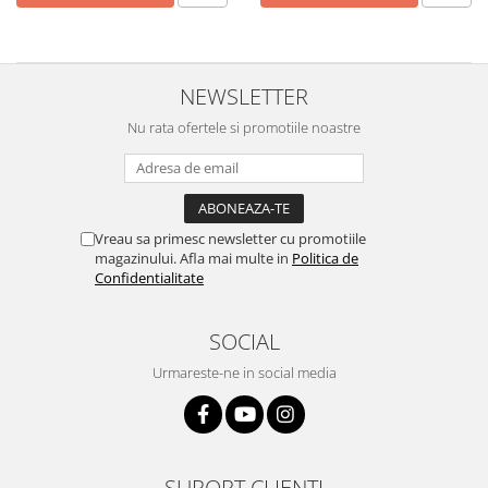
Preparare ceai si cafea
Aparate de spumat lapte
Espressoare
NEWSLETTER
Preparare desert
Nu rata ofertele si promotiile noastre
accesori inghetata
Aparate de facut inghetata
Preparare paine
Masini de facut paine
Vreau sa primesc newsletter cu promotiile
Prajitoare de paine
magazinului. Afla mai multe in
Politica de
Confidentialitate
Storcatoare
Storcatoare
SOCIAL
Tigai
Urmareste-ne in social media
TV, Electronice & Gaming
Accesorii & Periferice
Baterii si acumulatori
Aparate foto & accesorii
SUPORT CLIENTI