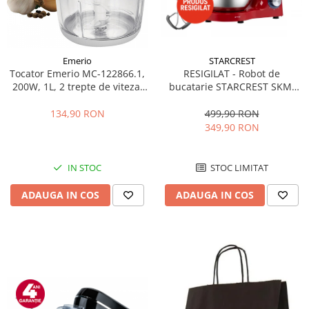
aparat de calcat vertical
Aparate de scame
Fiare de calcat
Emerio
STARCREST
Statii de calcat
Tocator Emerio MC-122866.1,
RESIGILAT - Robot de
200W, 1L, 2 trepte de viteza,
bucatarie STARCREST SKM-
Aparate de masaj
Alb
1500RD, 1500W, Bol 5.5 L Inox,
Aparate de ras electrice
5 Accesorii, 6 Viteze + Pulse,
134,90 RON
499,90 RON
Angrenaje metalice, Rosu +
349,90 RON
Aparate de tuns
Inox
Aparate faciale
IN STOC
STOC LIMITAT
Aspiratoare
Aspiratoare de geamuri
ADAUGA IN COS
ADAUGA IN COS
Cuptoare cu microunde
Cuptoare electrice
Cântare corporale
Epilatoare
Ingrijire locuinta