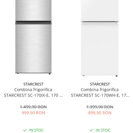
STARCREST
STARCREST
Combina frigorifica
Combina frigorifica
STARCREST SC-170IX-E, 170 L,
STARCREST SC-170WH-E, 170
Clasa E, Less Frost, Termostat
L, Clasa E, Less Frost,
reglabil, Iluminare LED,
Termostat reglabil, Iluminare
1.499,90 RON
1.399,90 RON
Suprafata Inox antiamprenta,
LED, Picioare ajustabile, Usi
999,90 RON
899,90 RON
Picioare ajustabile, Usi
reversibile, H 151.8 cm, Alb
reversibile, H 151.8 cm, Inox
IN STOC
IN STOC