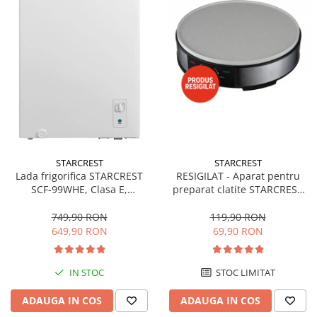
STARCREST
STARCREST
Lada frigorifica STARCREST
RESIGILAT - Aparat pentru
SCF-99WHE, Clasa E,
preparat clatite STARCREST
Capacitate 99L, Sistem
SCM-3212, 1200W, Placa cu
convertibil - functie frigider,
invelis ceramic antiaderent,
749,90 RON
119,90 RON
Termostat reglabil, Alb
30 cm, Inox / Negru
649,90 RON
69,90 RON
IN STOC
STOC LIMITAT
ADAUGA IN COS
ADAUGA IN COS