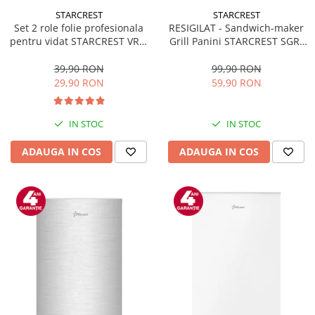
STARCREST
STARCREST
Set 2 role folie profesionala
RESIGILAT - Sandwich-maker
pentru vidat STARCREST VRL-
Grill Panini STARCREST SGR-
2850, 28 x 500 cm, rezistente,
2314, 1000 W, Placi
reutilizabile, sous vide,
nonaderente, Deschidere
39,90 RON
99,90 RON
lavabile in masina de spalat,
180°, Suprafata de gatire 23 x
29,90 RON
59,90 RON
fara BPA, transparent
14 cm, Negru
IN STOC
IN STOC
ADAUGA IN COS
ADAUGA IN COS