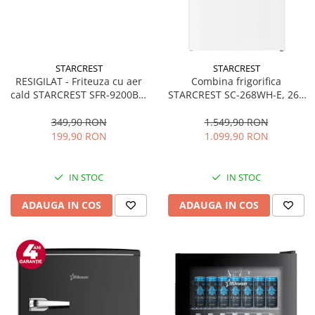
STARCREST
STARCREST
RESIGILAT - Friteuza cu aer
Combina frigorifica
cald STARCREST SFR-9200BK,
STARCREST SC-268WH-E, 268
1800 W, Cos Dublu, 9 litri,
L, Clasa E, Less Frost,
Termostat 80 - 200 °C, 8
Termostat reglabil, Iluminare
349,90 RON
1.549,90 RON
programe predefinite, Negru
LED, Picioare ajustabile, Usi
199,90 RON
1.099,90 RON
reversibile, H 178 cm, Alb
IN STOC
IN STOC
ADAUGA IN COS
ADAUGA IN COS