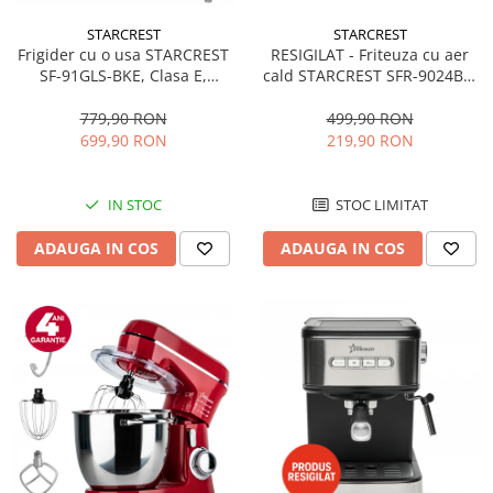
STARCREST
STARCREST
RESIGILAT - Friteuza cu aer
Frigider cu o usa STARCREST
cald STARCREST SFR-9024BK,
SF-91GLS-BKE, Clasa E,
2400 W, Cos Dublu, 9 litri,
Capacitate 91L, Iluminare
Termostat 80 - 200 °C, 12
interioara, H 83 cm, Sticla
499,90 RON
779,90 RON
programe, Negru
Neagra
219,90 RON
699,90 RON
STOC LIMITAT
IN STOC
ADAUGA IN COS
ADAUGA IN COS