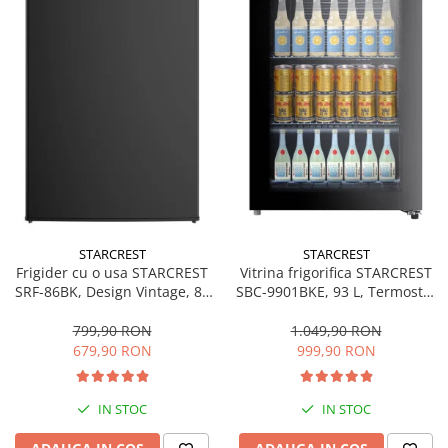
STARCREST
STARCREST
Frigider cu o usa STARCREST
Vitrina frigorifica STARCREST
SRF-86BK, Design Vintage, 85
SBC-9901BKE, 93 L, Termostat
l, Clasa E, Iluminare
reglabil, Iluminare LED, Usa
interioara, H 84 cm, Negru
sticla, H 84.5 cm, Negru
799,90 RON
1.049,90 RON
679,90 RON
999,90 RON
IN STOC
IN STOC