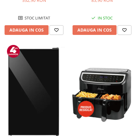
552,90 RON
83,90 RON
Negru/Inox
STOC LIMITAT
IN STOC
ADAUGA IN COS
ADAUGA IN COS