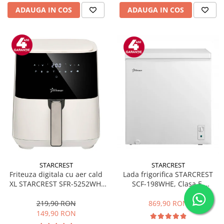
ADAUGA IN COS
ADAUGA IN COS
STARCREST
STARCREST
Friteuza digitala cu aer cald
Lada frigorifica STARCREST
XL STARCREST SFR-5252WH,
SCF-198WHE, Clasa E,
1450 W, 5 Litri, Termostat 80 -
Capacitate 198L, Sistem
200 °C, 8 programe
convertibil - functie frigider,
219,90 RON
869,90 RON
predefinite, Alb
Termostat reglabil, Alb
149,90 RON