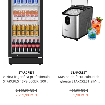
STARCREST
STARCREST
Vitrina frigorifica profesionala
Masina de facut cuburi de
STARCREST SPS-300BK, 300 L,
gheata STARCREST SIM-
Termostat reglabil, Iluminare
1125IX, Capacitate 11-
LED, H 169.5 cm, Negru
12Kg/24h, Cos gheata
2.599,90 RON
499,90 RON
detasabil, Rezervor apa 0.8 l,
2.299,90 RON
399,90 RON
Inox