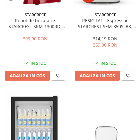
STARCREST
STARCREST
Robot de bucatarie
RESIGILAT - Espressor
STARCREST SKM-1300RD,
STARCREST SEM-850SLBK,
1300W, Bol 5.2 L Inox, 4
850W, 20 bar, rezervor
Accesorii, 10 Viteze + Pulse,
detasabil 1.5L, dispozitiv
399,90 RON
314,19 RON
Angrenaje metalice, Rosu
spumare, filtru dublu din
259,90 RON
inox, Negru/Inox
IN STOC
IN STOC
ADAUGA IN COS
ADAUGA IN COS