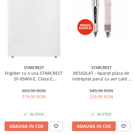
STARCREST
STARCREST
Frigider cu o usa STARCREST
RESIGILAT - Aparat placa de
SF-85WH-E, Clasa E,
indreptat parul cu aer cald 2
Capacitate 85L, Iluminare
in 1 STARCREST SHS-1300PK,
interioara, Compartiment
1300 W, Uscare si indreptare,
669,90 RON
549,90 RON
gheata, H 82 cm, Alb
Afisaj LCD, Tehnologie cu ioni
579,90 RON
259,90 RON
negativi, 5 Moduri de
temperatura, 3 Viteze, Roz
IN STOC
IN STOC
ADAUGA IN COS
ADAUGA IN COS