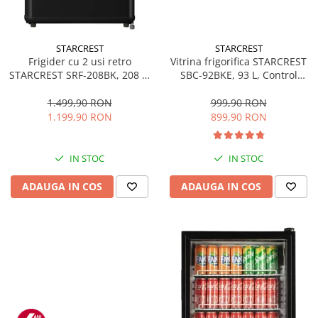
STARCREST
STARCREST
Frigider cu 2 usi retro
Vitrina frigorifica STARCREST
STARCREST SRF-208BK, 208 L,
SBC-92BKE, 93 L, Control
Clasa E, Design Vintage,
temperatura, Usa sticla, H
Iluminare LED, Termostat
83.2 cm, Negru
1.499,90 RON
999,90 RON
Reglabil, H 147 cm, Negru
1.199,90 RON
899,90 RON
IN STOC
IN STOC
ADAUGA IN COS
ADAUGA IN COS