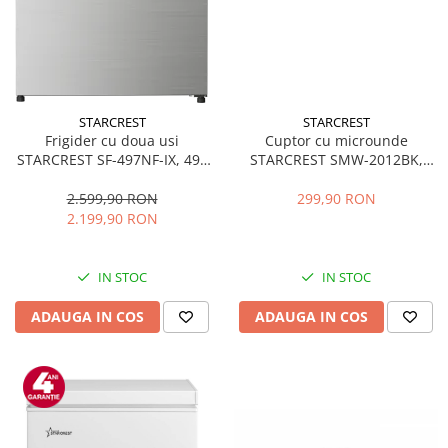
STARCREST
STARCREST
Frigider cu doua usi
Cuptor cu microunde
STARCREST SF-497NF-IX, 497
STARCREST SMW-2012BK,
L, Full NoFrost, Compresor
700W, Capacitate 20 L, Control
Inverter, Clasa E, Display,
mecanic, 6 Trepte de putere,
2.599,90 RON
299,90 RON
Functie super racire, Blocare
Negru
2.199,90 RON
acces copii, H 175 cm, Inox
IN STOC
IN STOC
ADAUGA IN COS
ADAUGA IN COS