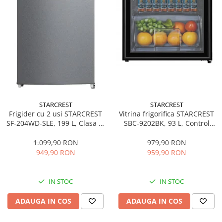
STARCREST
STARCREST
Frigider cu 2 usi STARCREST
Vitrina frigorifica STARCREST
SF-204WD-SLE, 199 L, Clasa E,
SBC-9202BK, 93 L, Control
Dozator Apa, Iluminare LED,
temperatura, Usa sticla, H
Termostat Ajustabil, Usi
83.2 cm, Negru
1.099,90 RON
979,90 RON
reversibile, H 143 cm, Argintiu
949,90 RON
959,90 RON
IN STOC
IN STOC
ADAUGA IN COS
ADAUGA IN COS