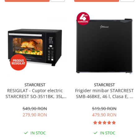
STARCREST
STARCREST
RESIGILAT - Cuptor electric
Frigider minibar STARCREST
STARCREST SO-3511BK, 35L,
SMB-46BKE, 46 l, Clasa E, H
1500W, Rotisor, Convectie, 12
49.5 cm, Negru
Programe predefinite,
549,90 RON
519,90 RON
Interfata digitala, Negru
279,90 RON
479,90 RON
IN STOC
IN STOC