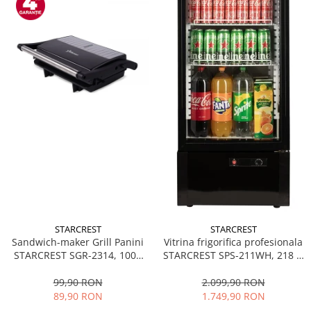
STARCREST
STARCREST
Sandwich-maker Grill Panini
Vitrina frigorifica profesionala
STARCREST SGR-2314, 1000
STARCREST SPS-211WH, 218 L,
W, Placi nonaderente,
Termostat reglabil, Iluminare
Deschidere 180°, Suprafata
LED, H 141 cm, Negru
99,90 RON
2.099,90 RON
de gatire 23 x 14 cm, Negru
89,90 RON
1.749,90 RON