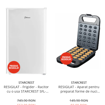
STARCREST
STARCREST
RESIGILAT - Frigider - Racitor
RESIGILAT - Aparat pentru
cu o usa STARCREST SFL-
preparat forme de nuci
92WHE, Clasa E, Capacitate
STARCREST SNM-4024BX, 24
92L, Iluminare interioara,H 83
forme, 1400W, Indicator
749,90 RON
149,90 RON
cm, Alb
luminos, Placi antiaderente,