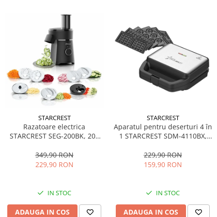
STARCREST
STARCREST
Aparatul pentru deserturi 4 în
Razatoare electrica
1 STARCREST SDM-4110BX,
STARCREST SEG-200BK, 200
800W, placi detasabile cu
W, 7 moduri de taiere, Negru
invelis ceramic pentru vafe,
229,90 RON
349,90 RON
nuci, gogosi si smile
159,90 RON
229,90 RON
sandwich, negru
IN STOC
IN STOC
ADAUGA IN COS
ADAUGA IN COS