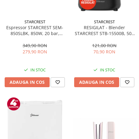
STARCREST
STARCREST
Espressor STARCREST SEM-
RESIGILAT - Blender
850SLBK, 850W, 20 bar,
STARCREST STB-15500B, 500
rezervor detasabil 1.5L,
W, 1.5 l, 2 viteze + functie
dispozitiv spumare, filtru
Pulse, Negru
349,90 RON
121,00 RON
dublu din inox, Negru/Inox
279,90 RON
70,90 RON
IN STOC
IN STOC
ADAUGA IN COS
ADAUGA IN COS