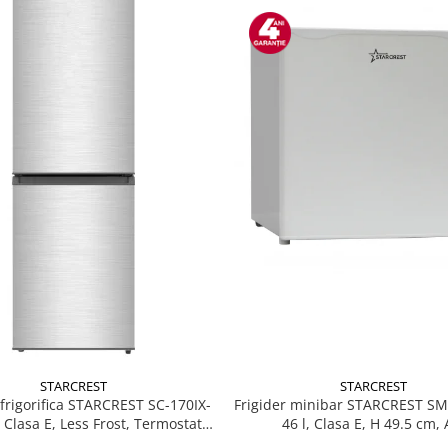
STARCREST
STARCREST
Frigider minibar STARCREST S
rigorifica STARCREST SC-170IX-
46 l, Clasa E, H 49.5 cm, 
, Clasa E, Less Frost, Termostat
, Iluminare LED, Suprafata Inox