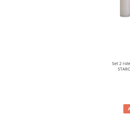
Preparare ceai si cafea
Aparate de spumat lapte
Espressoare
Preparare desert
accesori inghetata
Aparate de facut inghetata
Preparare paine
Masini de facut paine
Set 2 rol
Prajitoare de paine
STARC
rezist
Storcatoare
lavabile
Storcatoare
Tigai
TV, Electronice & Gaming
Accesorii & Periferice
Baterii si acumulatori
Aparate foto & accesorii