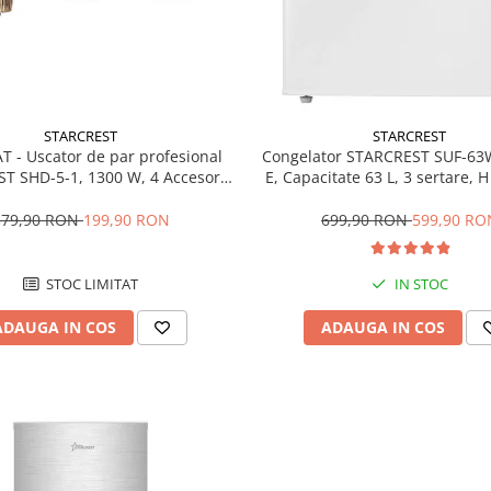
STARCREST
STARCREST
T - Uscator de par profesional
Congelator STARCREST SUF-63
T SHD-5-1, 1300 W, 4 Accesorii
E, Capacitate 63 L, 3 sertare, 
 3 Trepte de viteza, 3 Trepte de
Alb
atura, Buton de aer rece, Gri
379,90 RON
199,90 RON
699,90 RON
599,90 RO
STOC LIMITAT
IN STOC
ADAUGA IN COS
ADAUGA IN COS