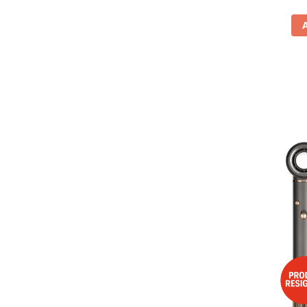
Vitrine pentru vinuri
Electrocasnice Mici
Accesorii aspiratoare
Aparate de bucatarie
Aparate de gatit cu aburi
Aparate de preparat desert
Aparate de vidat
Ascutitor cutite
Blendere
Cântare de bucătărie
Feliatoare
Fierbătoare
Friteuze
Grătare electrice
Masini de gheata
Masini de paine