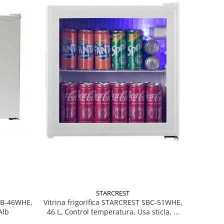
STARCREST
MB-46WHE,
Vitrina frigorifica STARCREST SBC-51WHE,
Alb
46 L, Control temperatura, Usa sticla, H
48.8 cm, Alb