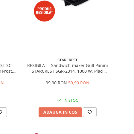
STARCREST
RESIGILAT - Sandwich-maker Grill Panini
EST SC-
STARCREST SGR-2314, 1000 W, Placi
 Frost,
nonaderente, Deschidere 180°, Suprafata
re LED,
de gatire 23 x 14 cm, Negru
ibile, H
99,90 RON
59,90 RON
ON
IN STOC
ADAUGA IN COS