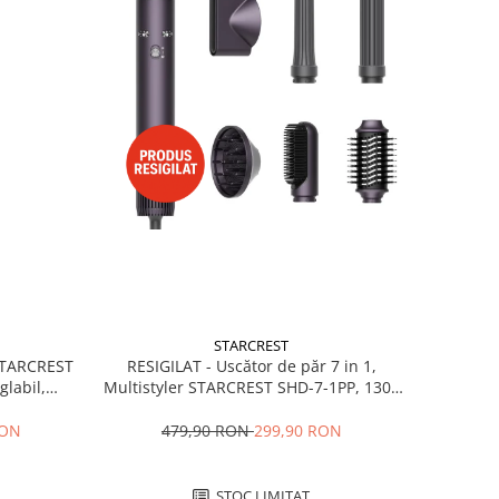
STARCREST
RESIGILAT - Uscător de păr 7 in 1,
 STARCREST
Multistyler STARCREST SHD-7-1PP, 1300
glabil,
W, 3 trepte de viteză, 3 trepte de
 Negru
temperatură, mov
479,90 RON
299,90 RON
RON
STOC LIMITAT