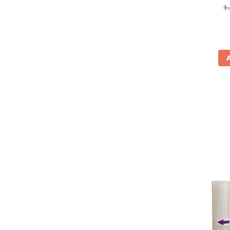
antiamp
1
Aspiratoare
rev
Mopuri electrice cu abur
Ingrijire personala
Cantare corporale
Ingrijire tesaturi
Statii de calcat
Masini de cusut
Ondulatoare
Perii de par electrice
Periute de dinti electrice
Pile electrice
Placi de indreptat parul
Plite
Preparare alimente
Masini de tocat