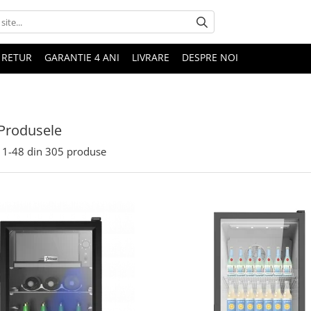
 RETUR
GARANTIE 4 ANI
LIVRARE
DESPRE NOI
Produsele
1-
48
din
305
produse