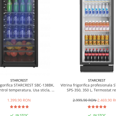
STARCREST
STARCREST
rigorifica STARCREST SBC-138BK,
Vitrina frigorifica profesionala
ntrol temperatura, Usa sticla, H
SPS-350, 350 L, Termostat re
125 cm, Negru
Iluminare LED, H 194.5 cm,
1.399,90 RON
2.999,90 RON
2.469,90 
IN STOC
IN STOC