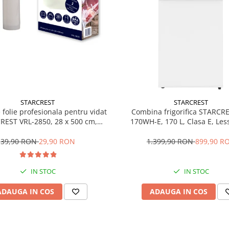
STARCREST
STARCREST
e folie profesionala pentru vidat
Combina frigorifica STARCR
REST VRL-2850, 28 x 500 cm,
170WH-E, 170 L, Clasa E, Less
ente, reutilizabile, sous vide,
Termostat reglabil, Ilumina
 in masina de spalat, fara BPA,
Picioare ajustabile, Usi revers
39,90 RON
29,90 RON
1.399,90 RON
899,90 R
transparent
151.8 cm, Alb
IN STOC
IN STOC
ADAUGA IN COS
ADAUGA IN COS