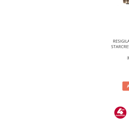
Masini de tocat
Mixere
Multicooker
Prăjitoare de pâine
Rasnite condimente
Razatoare
RESIGILA
STARCRES
Roboti de bucatarie
incluse,
Sandwich-maker
temper
Storcătoare
Aparate de cafea
Accesorii
Cafetiere
Espressoare
Râșnițe de cafea
Aparate de curatat bijuterii
Aparate de curățat cu aburi
Aparate de ingrijire tesaturi