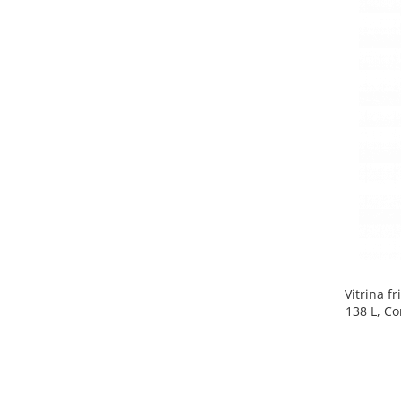
Side by side
Cuptoare cu microunde
Cuptoare cu microunde
Hote
Hote de bucatarie
Incorporabile
Aparate frigorifice incorporabile
Cuptoare cu microunde
incorporabile
Hote incorporabile
Plite incorporabile
Masini spalat vase
Vitrina f
Masini de spalat vase incorporabile
138 L, Co
Plite
Incorporabile
Plite standard
Vitrine frigorifice