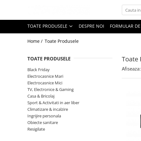
Toate Produsele
TOATE PRODUSELE
DESPRE NOI
FORMULAR DE
Black Friday
Home /
Toate Produsele
Electrocasnice Mari
Aparate frigorifice
Toate 
TOATE PRODUSELE
Aparat cuburi de gheata
Combine frigorifice
Afiseaza:
Black Friday
Congelatoare
Electrocasnice Mari
Electrocasnice Mici
Congelatoare verticale
TV, Electronice & Gaming
Frigidere
Casa & Bricolaj
Frigidere cu doua usi
Sport & Activitati in aer liber
Frigidere cu o usa
Climatizare & incalzire
Ingrijire personala
Lazi frigorifice
Obiecte sanitare
Minibaruri
Resigilate
Racitoare