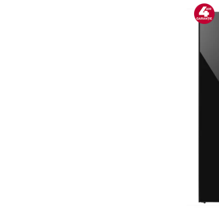
Alte accesorii foto & video
Aparate foto compacte
Aparate foto DSLR
Aparate foto Mirrorless
Carduri memorie
Obiective
Audio
Boxe portabile
Caști
MP3/MP4 playere
Radio
Sisteme audio
Soundbar
Auto
Accesorii electronice Auto
Compresoare auto
Auto-Moto