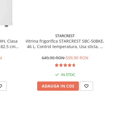
STARCREST
Vitrina frigorifica STARCREST SBC-50BKE,
WH, Clasa
46 L, Control temperatura, Usa sticla, H
H 82.5 cm,
48.8 cm, Negru
649,90 RON
599,90 RON
N
IN STOC
ADAUGA IN COS