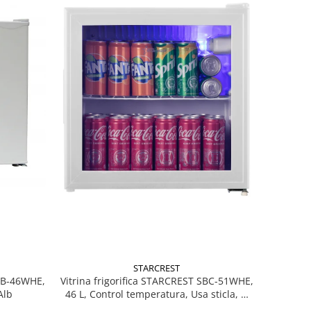
STARCREST
MB-46WHE,
Vitrina frigorifica STARCREST SBC-51WHE,
Alb
46 L, Control temperatura, Usa sticla, H
48.8 cm, Alb