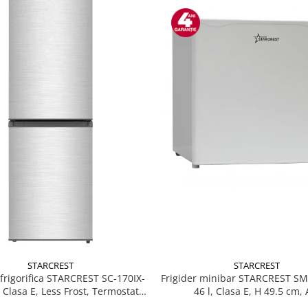
STARCREST
STARCREST
Frigider minibar STARCREST S
rigorifica STARCREST SC-170IX-
46 l, Clasa E, H 49.5 cm, 
, Clasa E, Less Frost, Termostat
, Iluminare LED, Suprafata Inox