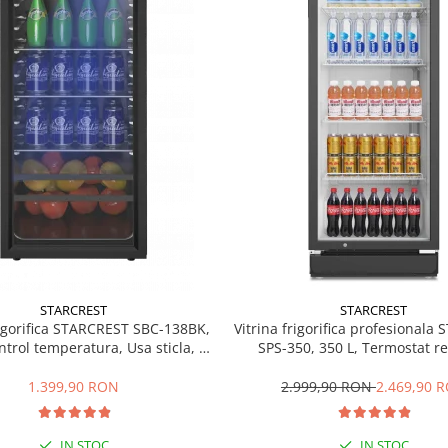
STARCREST
STARCREST
rigorifica STARCREST SBC-138BK,
Vitrina frigorifica profesionala
ntrol temperatura, Usa sticla, H
SPS-350, 350 L, Termostat re
125 cm, Negru
Iluminare LED, H 194.5 cm,
1.399,90 RON
2.999,90 RON
2.469,90 
IN STOC
IN STOC