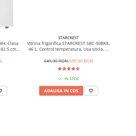
STARCREST
Vitrina frigorifica STARCREST SBC-50BKE,
WH, Clasa
46 L, Control temperatura, Usa sticla, H
H 82.5 cm,
48.8 cm, Negru
649,90 RON
599,90 RON
N
IN STOC
ADAUGA IN COS