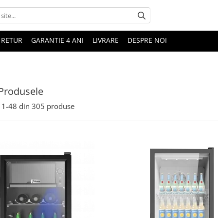
 RETUR
GARANTIE 4 ANI
LIVRARE
DESPRE NOI
Produsele
1-
48
din
305
produse