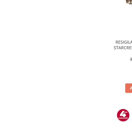
Masini de tocat
Mixere
Multicooker
Prăjitoare de pâine
Rasnite condimente
Razatoare
RESIGILA
STARCRES
Roboti de bucatarie
incluse,
Sandwich-maker
temper
Storcătoare
Aparate de cafea
Accesorii
Cafetiere
Espressoare
Râșnițe de cafea
Aparate de curatat bijuterii
Aparate de curățat cu aburi
Aparate de ingrijire tesaturi