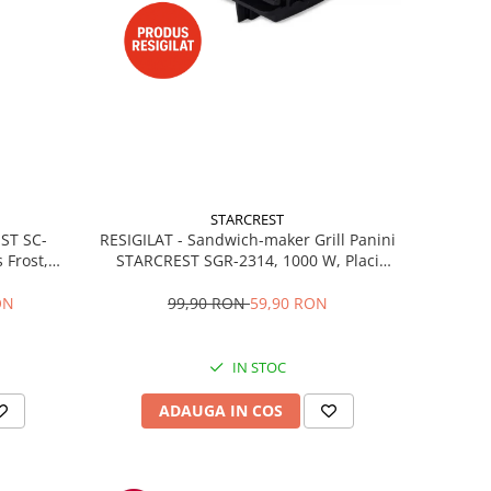
STARCREST
RESIGILAT - Sandwich-maker Grill Panini
EST SC-
STARCREST SGR-2314, 1000 W, Placi
 Frost,
nonaderente, Deschidere 180°, Suprafata
re LED,
de gatire 23 x 14 cm, Negru
ibile, H
99,90 RON
59,90 RON
ON
IN STOC
ADAUGA IN COS