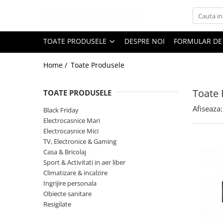
Toate Produsele
TOATE PRODUSELE
DESPRE NOI
FORMULAR DE
Black Friday
Home /
Toate Produsele
Electrocasnice Mari
Aparate frigorifice
Toate 
TOATE PRODUSELE
Aparat cuburi de gheata
Combine frigorifice
Afiseaza:
Black Friday
Congelatoare
Electrocasnice Mari
Electrocasnice Mici
Congelatoare verticale
TV, Electronice & Gaming
Frigidere
Casa & Bricolaj
Frigidere cu doua usi
Sport & Activitati in aer liber
Frigidere cu o usa
Climatizare & incalzire
Ingrijire personala
Lazi frigorifice
Obiecte sanitare
Minibaruri
Resigilate
Racitoare