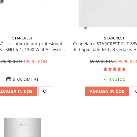
STARCREST
STARCREST
T - Uscator de par profesional
Congelator STARCREST SUF-63
T SHD-5-1, 1300 W, 4 Accesorii
E, Capacitate 63 L, 3 sertare, 
 3 Trepte de viteza, 3 Trepte de
Alb
atura, Buton de aer rece, Gri
379,90 RON
199,90 RON
699,90 RON
599,90 RO
STOC LIMITAT
IN STOC
ADAUGA IN COS
ADAUGA IN COS