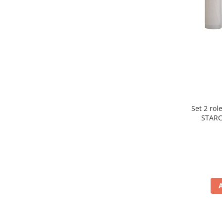
Preparare ceai si cafea
Aparate de spumat lapte
Espressoare
Preparare desert
accesori inghetata
Aparate de facut inghetata
Preparare paine
Masini de facut paine
Set 2 rol
Prajitoare de paine
STARC
rezist
Storcatoare
lavabile
Storcatoare
Tigai
TV, Electronice & Gaming
Accesorii & Periferice
Baterii si acumulatori
Aparate foto & accesorii