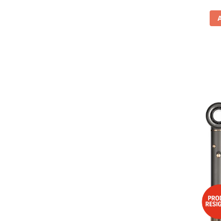
Vitrine pentru vinuri
Electrocasnice Mici
Accesorii aspiratoare
Aparate de bucatarie
Aparate de gatit cu aburi
Aparate de preparat desert
Aparate de vidat
Ascutitor cutite
Blendere
Cântare de bucătărie
Feliatoare
Fierbătoare
Friteuze
Grătare electrice
Masini de gheata
Masini de paine