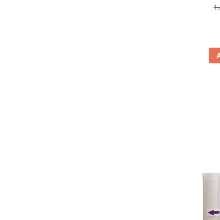
antiamp
1
Aspiratoare
rev
Mopuri electrice cu abur
Ingrijire personala
Cantare corporale
Ingrijire tesaturi
Statii de calcat
Masini de cusut
Ondulatoare
Perii de par electrice
Periute de dinti electrice
Pile electrice
Placi de indreptat parul
Plite
Preparare alimente
Masini de tocat