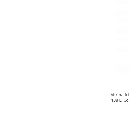
Side by side
Cuptoare cu microunde
Cuptoare cu microunde
Hote
Hote de bucatarie
Incorporabile
Aparate frigorifice incorporabile
Cuptoare cu microunde
incorporabile
Hote incorporabile
Plite incorporabile
Masini spalat vase
Vitrina f
Masini de spalat vase incorporabile
138 L, Co
Plite
Incorporabile
Plite standard
Vitrine frigorifice