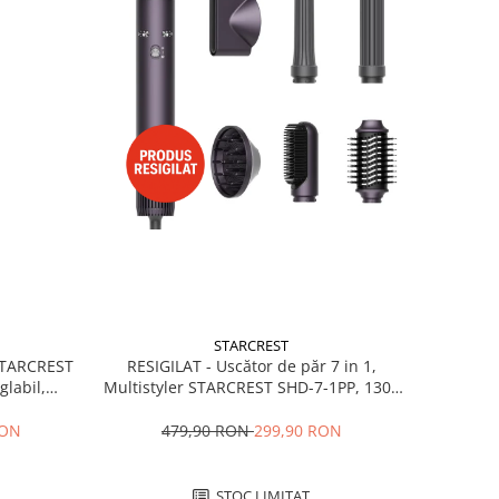
STARCREST
RESIGILAT - Uscător de păr 7 in 1,
 STARCREST
Multistyler STARCREST SHD-7-1PP, 1300
glabil,
W, 3 trepte de viteză, 3 trepte de
 Negru
temperatură, mov
479,90 RON
299,90 RON
RON
STOC LIMITAT