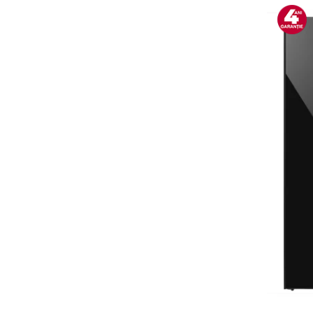
Alte accesorii foto & video
Aparate foto compacte
Aparate foto DSLR
Aparate foto Mirrorless
Carduri memorie
Obiective
Audio
Boxe portabile
Caști
MP3/MP4 playere
Radio
Sisteme audio
Soundbar
Auto
Accesorii electronice Auto
Compresoare auto
Auto-Moto