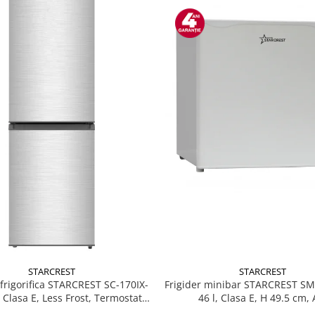
STARCREST
STARCREST
Frigider minibar STARCREST S
rigorifica STARCREST SC-170IX-
46 l, Clasa E, H 49.5 cm, 
, Clasa E, Less Frost, Termostat
, Iluminare LED, Suprafata Inox