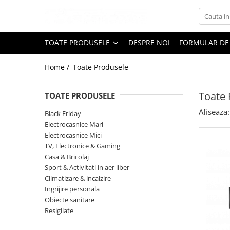
Toate Produsele
TOATE PRODUSELE
DESPRE NOI
FORMULAR DE
Black Friday
Home /
Toate Produsele
Electrocasnice Mari
Aparate frigorifice
Toate 
TOATE PRODUSELE
Aparat cuburi de gheata
Combine frigorifice
Afiseaza:
Black Friday
Congelatoare
Electrocasnice Mari
Electrocasnice Mici
Congelatoare verticale
TV, Electronice & Gaming
Frigidere
Casa & Bricolaj
Frigidere cu doua usi
Sport & Activitati in aer liber
Frigidere cu o usa
Climatizare & incalzire
Ingrijire personala
Lazi frigorifice
Obiecte sanitare
Minibaruri
Resigilate
Racitoare