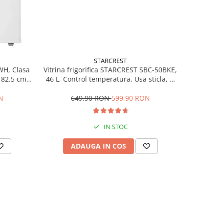
STARCREST
Vitrina frigorifica STARCREST SBC-50BKE,
WH, Clasa
46 L, Control temperatura, Usa sticla, H
H 82.5 cm,
48.8 cm, Negru
649,90 RON
599,90 RON
N
IN STOC
ADAUGA IN COS