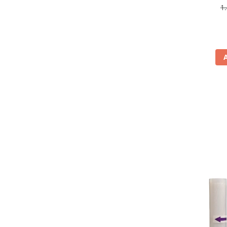
antiamp
1
Aspiratoare
rev
Mopuri electrice cu abur
Ingrijire personala
Cantare corporale
Ingrijire tesaturi
Statii de calcat
Masini de cusut
Ondulatoare
Perii de par electrice
Periute de dinti electrice
Pile electrice
Placi de indreptat parul
Plite
Preparare alimente
Masini de tocat