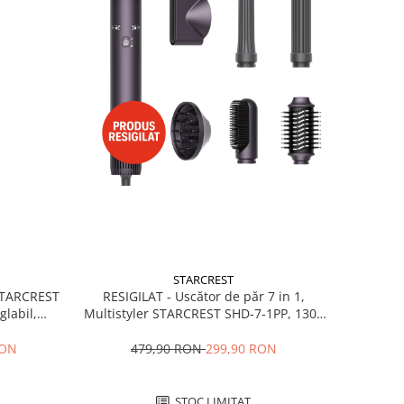
STARCREST
RESIGILAT - Uscător de păr 7 in 1,
 STARCREST
Multistyler STARCREST SHD-7-1PP, 1300
glabil,
W, 3 trepte de viteză, 3 trepte de
 Negru
temperatură, mov
479,90 RON
299,90 RON
RON
STOC LIMITAT