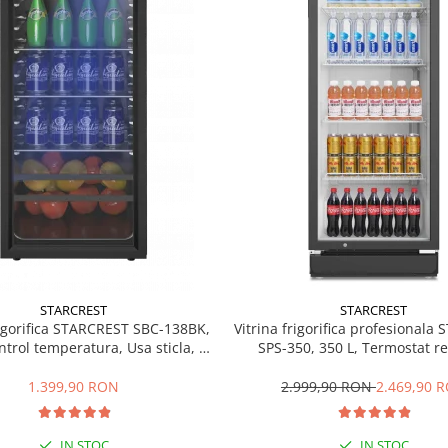
STARCREST
STARCREST
rigorifica STARCREST SBC-138BK,
Vitrina frigorifica profesionala
ntrol temperatura, Usa sticla, H
SPS-350, 350 L, Termostat re
125 cm, Negru
Iluminare LED, H 194.5 cm,
1.399,90 RON
2.999,90 RON
2.469,90 
IN STOC
IN STOC