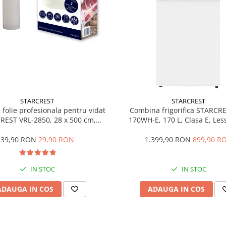
STARCREST
STARCREST
e folie profesionala pentru vidat
Combina frigorifica STARCR
REST VRL-2850, 28 x 500 cm,
170WH-E, 170 L, Clasa E, Less
ente, reutilizabile, sous vide,
Termostat reglabil, Ilumina
 in masina de spalat, fara BPA,
Picioare ajustabile, Usi revers
39,90 RON
29,90 RON
1.399,90 RON
899,90 R
transparent
151.8 cm, Alb
IN STOC
IN STOC
ADAUGA IN COS
ADAUGA IN COS