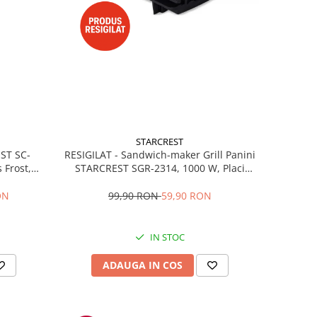
STARCREST
RESIGILAT - Sandwich-maker Grill Panini
EST SC-
STARCREST SGR-2314, 1000 W, Placi
 Frost,
nonaderente, Deschidere 180°, Suprafata
re LED,
de gatire 23 x 14 cm, Negru
ibile, H
99,90 RON
59,90 RON
ON
IN STOC
ADAUGA IN COS