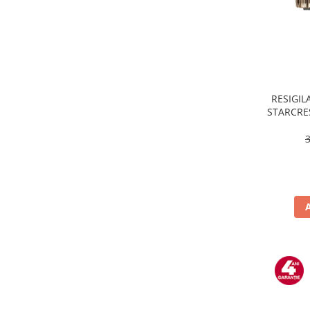
Masini de tocat
Mixere
Multicooker
Prăjitoare de pâine
Rasnite condimente
Razatoare
RESIGILA
STARCRES
Roboti de bucatarie
incluse,
Sandwich-maker
temper
Storcătoare
Aparate de cafea
Accesorii
Cafetiere
Espressoare
Râșnițe de cafea
Aparate de curatat bijuterii
Aparate de curățat cu aburi
Aparate de ingrijire tesaturi