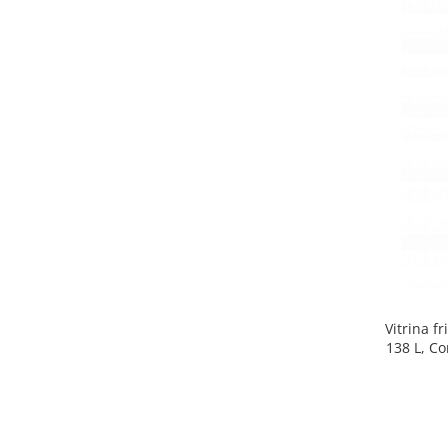
Side by side
Cuptoare cu microunde
Cuptoare cu microunde
Hote
Hote de bucatarie
Incorporabile
Aparate frigorifice incorporabile
Cuptoare cu microunde
incorporabile
Hote incorporabile
Plite incorporabile
Masini spalat vase
Vitrina f
Masini de spalat vase incorporabile
138 L, Co
Plite
Incorporabile
Plite standard
Vitrine frigorifice