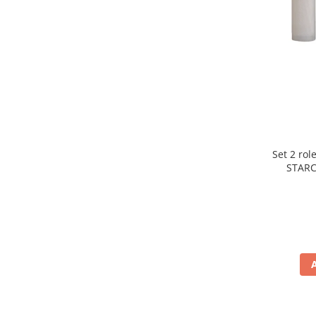
Preparare ceai si cafea
Aparate de spumat lapte
Espressoare
Preparare desert
accesori inghetata
Aparate de facut inghetata
Preparare paine
Masini de facut paine
Set 2 rol
Prajitoare de paine
STARC
rezist
Storcatoare
lavabile
Storcatoare
Tigai
TV, Electronice & Gaming
Accesorii & Periferice
Baterii si acumulatori
Aparate foto & accesorii