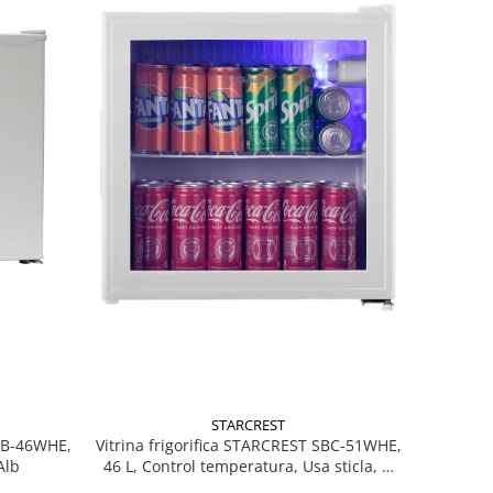
STARCREST
MB-46WHE,
Vitrina frigorifica STARCREST SBC-51WHE,
Alb
46 L, Control temperatura, Usa sticla, H
48.8 cm, Alb