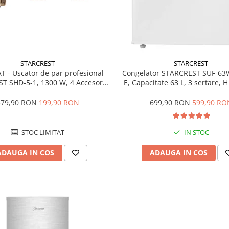
STARCREST
STARCREST
T - Uscator de par profesional
Congelator STARCREST SUF-63
T SHD-5-1, 1300 W, 4 Accesorii
E, Capacitate 63 L, 3 sertare, 
 3 Trepte de viteza, 3 Trepte de
Alb
atura, Buton de aer rece, Gri
379,90 RON
199,90 RON
699,90 RON
599,90 RO
STOC LIMITAT
IN STOC
ADAUGA IN COS
ADAUGA IN COS