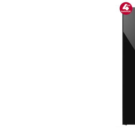
Alte accesorii foto & video
Aparate foto compacte
Aparate foto DSLR
Aparate foto Mirrorless
Carduri memorie
Obiective
Audio
Boxe portabile
Caști
MP3/MP4 playere
Radio
Sisteme audio
Soundbar
Auto
Accesorii electronice Auto
Compresoare auto
Auto-Moto