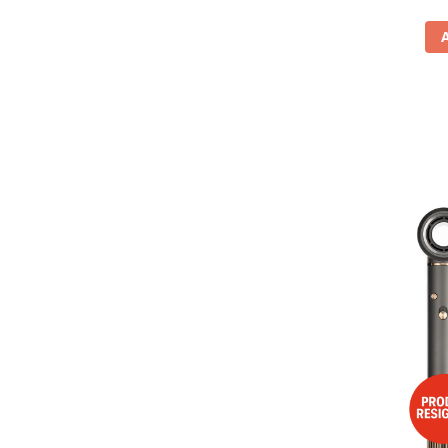
Vitrine pentru vinuri
Electrocasnice Mici
Accesorii aspiratoare
Aparate de bucatarie
Aparate de gatit cu aburi
Aparate de preparat desert
Aparate de vidat
Ascutitor cutite
Blendere
Cântare de bucătărie
Feliatoare
Fierbătoare
Friteuze
Grătare electrice
Masini de gheata
Masini de paine