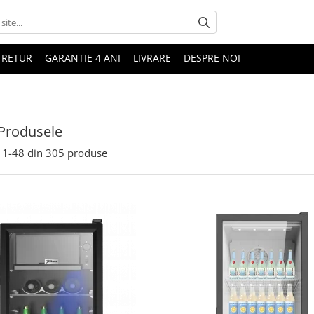
 RETUR
GARANTIE 4 ANI
LIVRARE
DESPRE NOI
Produsele
1-
48
din
305
produse