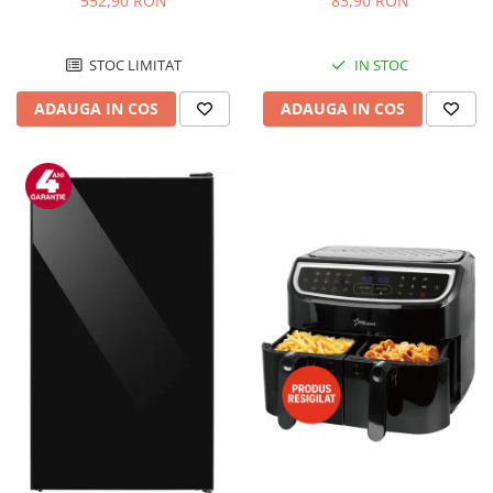
552,90 RON
83,90 RON
Negru/Inox
STOC LIMITAT
IN STOC
ADAUGA IN COS
ADAUGA IN COS