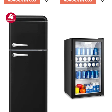
ADAUGA IN COS
ADAUGA IN COS
personala
Uscatoare de par
Obiecte sanitare
Accesorii
Alte obiecte sanitare
Resigilate