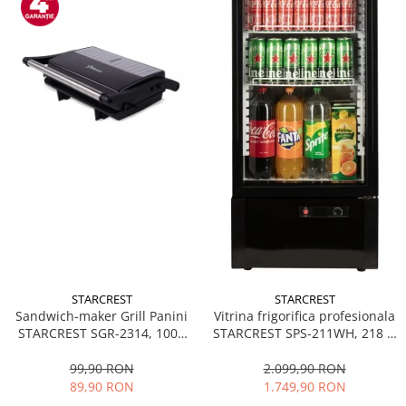
STARCREST
STARCREST
Sandwich-maker Grill Panini
Vitrina frigorifica profesionala
STARCREST SGR-2314, 1000
STARCREST SPS-211WH, 218 L,
W, Placi nonaderente,
Termostat reglabil, Iluminare
Deschidere 180°, Suprafata
LED, H 141 cm, Negru
99,90 RON
2.099,90 RON
de gatire 23 x 14 cm, Negru
89,90 RON
1.749,90 RON