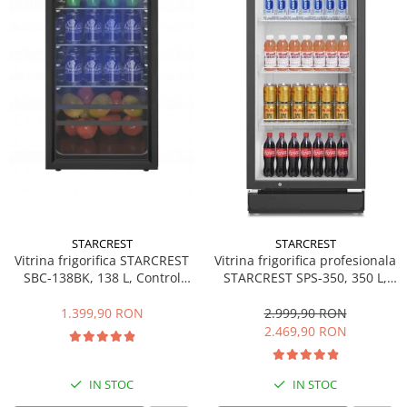
Side by side
Cuptoare cu microunde
Cuptoare cu microunde
Hote
Hote de bucatarie
Incorporabile
Aparate frigorifice incorporabile
Cuptoare cu microunde
incorporabile
Hote incorporabile
STARCREST
STARCREST
Plite incorporabile
Vitrina frigorifica STARCREST
Vitrina frigorifica profesionala
Masini spalat vase
SBC-138BK, 138 L, Control
STARCREST SPS-350, 350 L,
temperatura, Usa sticla, H 125
Termostat reglabil, Iluminare
Masini de spalat vase incorporabile
cm, Negru
LED, H 194.5 cm, Negru
1.399,90 RON
2.999,90 RON
Plite
2.469,90 RON
Incorporabile
Plite standard
IN STOC
IN STOC
Vitrine frigorifice