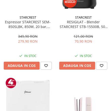
STARCREST
STARCREST
Espressor STARCREST SEM-
RESIGILAT - Blender
850SLBK, 850W, 20 bar,
STARCREST STB-15500B, 500
rezervor detasabil 1.5L,
W, 1.5 l, 2 viteze + functie
dispozitiv spumare, filtru
Pulse, Negru
349,90 RON
121,00 RON
dublu din inox, Negru/Inox
279,90 RON
70,90 RON
IN STOC
IN STOC
ADAUGA IN COS
ADAUGA IN COS