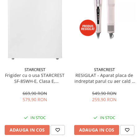
STARCREST
STARCREST
Frigider cu o usa STARCREST
RESIGILAT - Aparat placa de
SF-85WH-E, Clasa E,
indreptat parul cu aer cald 2
Capacitate 85L, Iluminare
in 1 STARCREST SHS-1300PK,
interioara, Compartiment
1300 W, Uscare si indreptare,
669,90 RON
549,90 RON
gheata, H 82 cm, Alb
Afisaj LCD, Tehnologie cu ioni
579,90 RON
259,90 RON
negativi, 5 Moduri de
temperatura, 3 Viteze, Roz
IN STOC
IN STOC
ADAUGA IN COS
ADAUGA IN COS