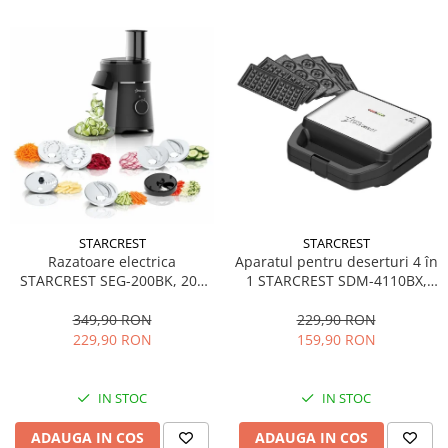
STARCREST
STARCREST
Aparatul pentru deserturi 4 în
Razatoare electrica
1 STARCREST SDM-4110BX,
STARCREST SEG-200BK, 200
800W, placi detasabile cu
W, 7 moduri de taiere, Negru
invelis ceramic pentru vafe,
229,90 RON
349,90 RON
nuci, gogosi si smile
159,90 RON
229,90 RON
sandwich, negru
IN STOC
IN STOC
ADAUGA IN COS
ADAUGA IN COS