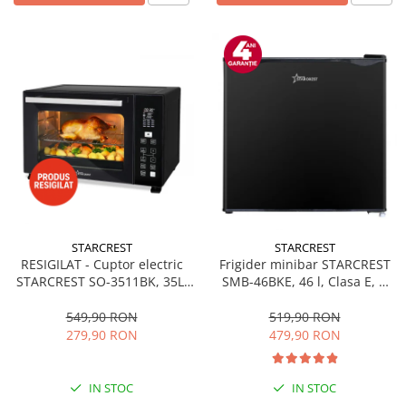
STARCREST
STARCREST
RESIGILAT - Cuptor electric
Frigider minibar STARCREST
STARCREST SO-3511BK, 35L,
SMB-46BKE, 46 l, Clasa E, H
1500W, Rotisor, Convectie, 12
49.5 cm, Negru
Programe predefinite,
549,90 RON
519,90 RON
Interfata digitala, Negru
279,90 RON
479,90 RON
IN STOC
IN STOC