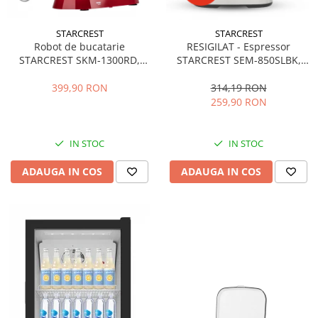
STARCREST
STARCREST
Robot de bucatarie
RESIGILAT - Espressor
STARCREST SKM-1300RD,
STARCREST SEM-850SLBK,
1300W, Bol 5.2 L Inox, 4
850W, 20 bar, rezervor
Accesorii, 10 Viteze + Pulse,
detasabil 1.5L, dispozitiv
399,90 RON
314,19 RON
Angrenaje metalice, Rosu
spumare, filtru dublu din
259,90 RON
inox, Negru/Inox
IN STOC
IN STOC
ADAUGA IN COS
ADAUGA IN COS