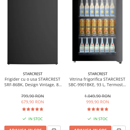
Bucatarie & Servire
Cutite & seturi
Iluminat & electrice
Prelungitoare
Sport & Activitati in aer liber
Cutii frigorifice
Climatizare & incalzire
Accesorii aparate climatizare
Aeroterme
STARCREST
STARCREST
Frigider cu o usa STARCREST
Vitrina frigorifica STARCREST
Aparate de spalat cu presiune
SRF-86BK, Design Vintage, 85
SBC-9901BKE, 93 L, Termostat
l, Clasa E, Iluminare
reglabil, Iluminare LED, Usa
Calorifere electrice
interioara, H 84 cm, Negru
sticla, H 84.5 cm, Negru
799,90 RON
1.049,90 RON
Climatizare
679,90 RON
999,90 RON
Purificatoare
Ingrijire personala
IN STOC
IN STOC
Aparate & Accesorii ingrijire