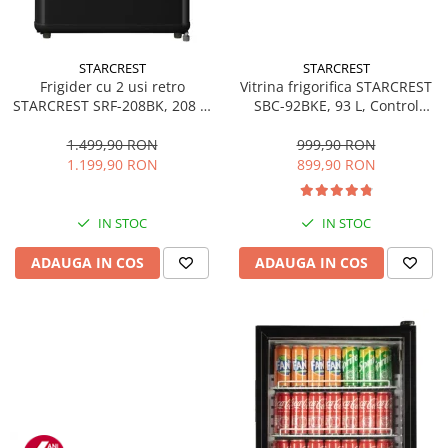
STARCREST
STARCREST
Frigider cu 2 usi retro
Vitrina frigorifica STARCREST
STARCREST SRF-208BK, 208 L,
SBC-92BKE, 93 L, Control
Clasa E, Design Vintage,
temperatura, Usa sticla, H
Iluminare LED, Termostat
83.2 cm, Negru
1.499,90 RON
999,90 RON
Reglabil, H 147 cm, Negru
1.199,90 RON
899,90 RON
IN STOC
IN STOC
ADAUGA IN COS
ADAUGA IN COS