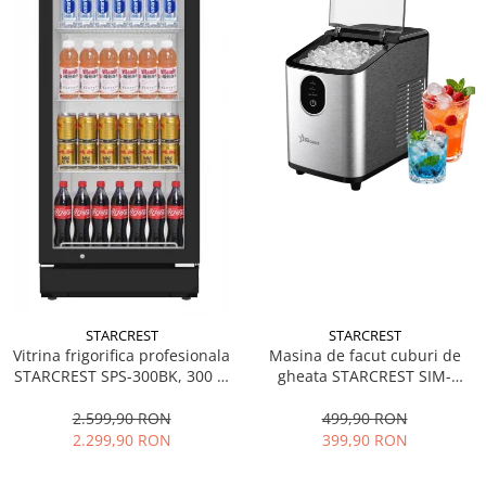
STARCREST
STARCREST
Vitrina frigorifica profesionala
Masina de facut cuburi de
STARCREST SPS-300BK, 300 L,
gheata STARCREST SIM-
Termostat reglabil, Iluminare
1125IX, Capacitate 11-
LED, H 169.5 cm, Negru
12Kg/24h, Cos gheata
2.599,90 RON
499,90 RON
detasabil, Rezervor apa 0.8 l,
2.299,90 RON
399,90 RON
Inox