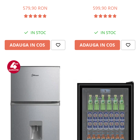
Capacitate 66 L, H 63 cm, Alb
83L, Iluminare interioara,
Compartiment gheata, H 85
579,90 RON
599,90 RON
cm, Alb
IN STOC
IN STOC
ADAUGA IN COS
ADAUGA IN COS