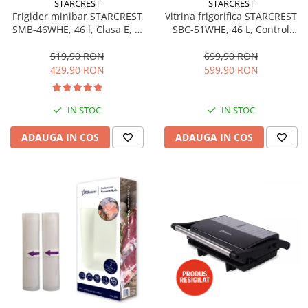
STARCREST
STARCREST
Aspiratoare
Frigider minibar STARCREST
Vitrina frigorifica STARCREST
SMB-46WHE, 46 l, Clasa E, H
SBC-51WHE, 46 L, Control
Mopuri electrice cu abur
49.5 cm, Alb
temperatura, Usa sticla, H
Ingrijire personala
48.8 cm, Alb
519,90 RON
699,90 RON
429,90 RON
599,90 RON
Cantare corporale
Ingrijire tesaturi
Statii de calcat
IN STOC
IN STOC
Masini de cusut
ADAUGA IN COS
ADAUGA IN COS
Ondulatoare
Perii de par electrice
Periute de dinti electrice
Pile electrice
Placi de indreptat parul
Plite
Preparare alimente
Masini de tocat