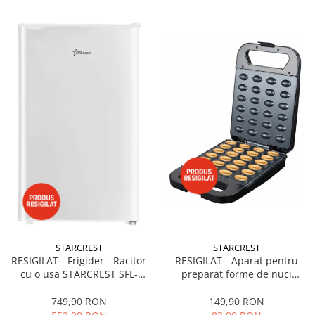
STARCREST
STARCREST
RESIGILAT - Frigider - Racitor
RESIGILAT - Aparat pentru
cu o usa STARCREST SFL-
preparat forme de nuci
92WHE, Clasa E, Capacitate
STARCREST SNM-4024BX, 24
92L, Iluminare interioara,H 83
forme, 1400W, Indicator
749,90 RON
149,90 RON
cm, Alb
luminos, Placi antiaderente,