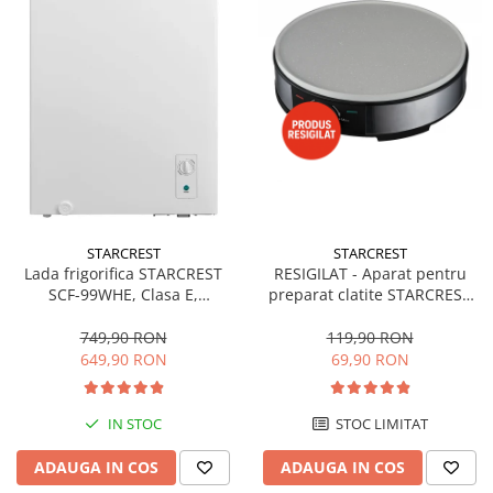
STARCREST
STARCREST
Lada frigorifica STARCREST
RESIGILAT - Aparat pentru
SCF-99WHE, Clasa E,
preparat clatite STARCREST
Capacitate 99L, Sistem
SCM-3212, 1200W, Placa cu
convertibil - functie frigider,
invelis ceramic antiaderent,
749,90 RON
119,90 RON
Termostat reglabil, Alb
30 cm, Inox / Negru
649,90 RON
69,90 RON
IN STOC
STOC LIMITAT
ADAUGA IN COS
ADAUGA IN COS