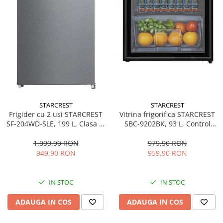
STARCREST
STARCREST
Frigider cu 2 usi STARCREST
Vitrina frigorifica STARCREST
SF-204WD-SLE, 199 L, Clasa E,
SBC-9202BK, 93 L, Control
Dozator Apa, Iluminare LED,
temperatura, Usa sticla, H
Termostat Ajustabil, Usi
83.2 cm, Negru
1.099,90 RON
979,90 RON
reversibile, H 143 cm, Argintiu
949,90 RON
959,90 RON
IN STOC
IN STOC
ADAUGA IN COS
ADAUGA IN COS