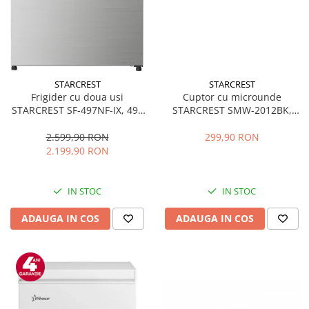
STARCREST
STARCREST
Frigider cu doua usi
Cuptor cu microunde
STARCREST SF-497NF-IX, 497
STARCREST SMW-2012BK,
L, Full NoFrost, Compresor
700W, Capacitate 20 L, Control
Inverter, Clasa E, Display,
mecanic, 6 Trepte de putere,
2.599,90 RON
299,90 RON
Functie super racire, Blocare
Negru
2.199,90 RON
acces copii, H 175 cm, Inox
IN STOC
IN STOC
ADAUGA IN COS
ADAUGA IN COS