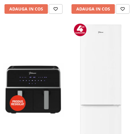
Camere auto
ADAUGA IN COS
ADAUGA IN COS
Baterii
Baterii portabile
Boxe portabile
Camere video & sport
Camere video sport
Caști
Console & Jocuri
Accesorii console & PC
Birouri gaming
Console Hardware
Ochelari VR Gaming
Scaune gaming
Console Jocuri
Home Cinema & Audio