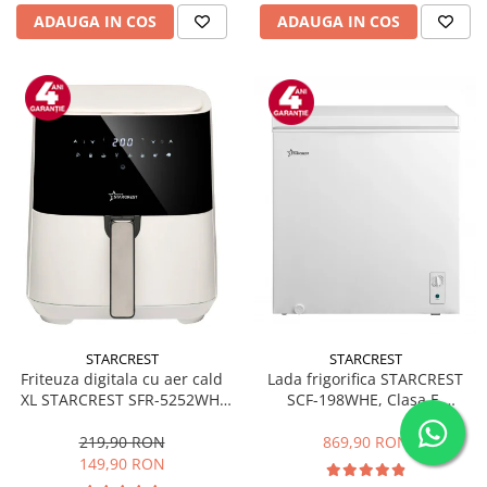
ADAUGA IN COS
ADAUGA IN COS
STARCREST
STARCREST
Friteuza digitala cu aer cald
Lada frigorifica STARCREST
XL STARCREST SFR-5252WH,
SCF-198WHE, Clasa E,
1450 W, 5 Litri, Termostat 80 -
Capacitate 198L, Sistem
200 °C, 8 programe
convertibil - functie frigider,
219,90 RON
869,90 RON
predefinite, Alb
Termostat reglabil, Alb
149,90 RON