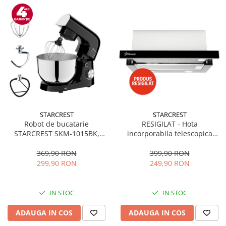
STARCREST
STARCREST
Robot de bucatarie
RESIGILAT - Hota
STARCREST SKM-1015BK,
incorporabila telescopica
1500 W, Bol 4.5 L Inox, 5
STARCREST STH-550BK,
Accesorii, 10 Viteze + Pulse,
Putere de absorbtie 550 m3/h,
369,90 RON
399,90 RON
Negru
1 Motor, 2 Trepte putere, 60
299,90 RON
249,90 RON
cm, Negru
IN STOC
IN STOC
ADAUGA IN COS
ADAUGA IN COS