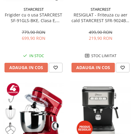
STARCREST
STARCREST
RESIGILAT - Friteuza cu aer
Frigider cu o usa STARCREST
cald STARCREST SFR-9024BK,
SF-91GLS-BKE, Clasa E,
2400 W, Cos Dublu, 9 litri,
Capacitate 91L, Iluminare
Termostat 80 - 200 °C, 12
interioara, H 83 cm, Sticla
499,90 RON
779,90 RON
programe, Negru
Neagra
219,90 RON
699,90 RON
STOC LIMITAT
IN STOC
ADAUGA IN COS
ADAUGA IN COS