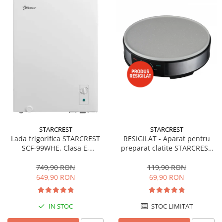
STARCREST
STARCREST
Lada frigorifica STARCREST
RESIGILAT - Aparat pentru
SCF-99WHE, Clasa E,
preparat clatite STARCREST
Capacitate 99L, Sistem
SCM-3212, 1200W, Placa cu
convertibil - functie frigider,
invelis ceramic antiaderent,
749,90 RON
119,90 RON
Termostat reglabil, Alb
30 cm, Inox / Negru
649,90 RON
69,90 RON
IN STOC
STOC LIMITAT