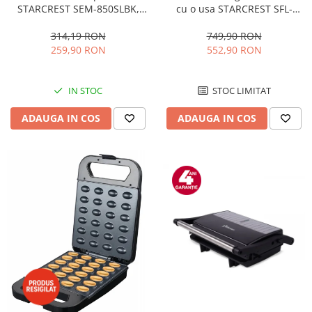
STARCREST SEM-850SLBK,
cu o usa STARCREST SFL-
850W, 20 bar, rezervor
92WHE, Clasa E, Capacitate
detasabil 1.5L, dispozitiv
92L, Iluminare interioara,H 83
314,19 RON
749,90 RON
spumare, filtru dublu din
cm, Alb
259,90 RON
552,90 RON
inox, Negru/Inox
IN STOC
STOC LIMITAT
ADAUGA IN COS
ADAUGA IN COS