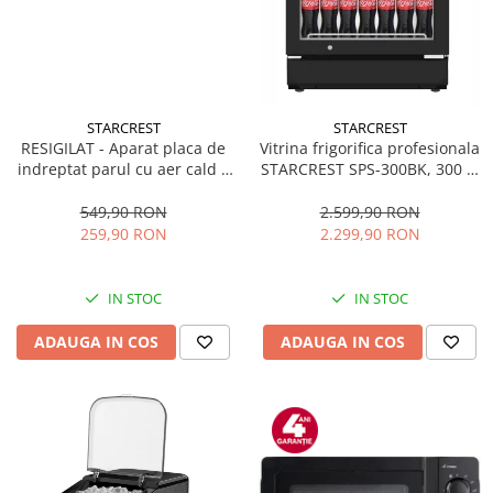
STARCREST
STARCREST
RESIGILAT - Aparat placa de
Vitrina frigorifica profesionala
indreptat parul cu aer cald 2
STARCREST SPS-300BK, 300 L,
in 1 STARCREST SHS-1300PK,
Termostat reglabil, Iluminare
1300 W, Uscare si indreptare,
LED, H 169.5 cm, Negru
549,90 RON
2.599,90 RON
Afisaj LCD, Tehnologie cu ioni
259,90 RON
2.299,90 RON
negativi, 5 Moduri de
temperatura, 3 Viteze, Roz
IN STOC
IN STOC
ADAUGA IN COS
ADAUGA IN COS