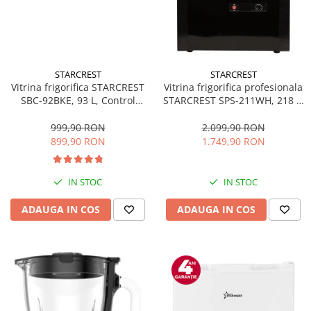
STARCREST
STARCREST
Vitrina frigorifica STARCREST
Vitrina frigorifica profesionala
SBC-92BKE, 93 L, Control
STARCREST SPS-211WH, 218 L,
temperatura, Usa sticla, H
Termostat reglabil, Iluminare
83.2 cm, Negru
LED, H 141 cm, Negru
999,90 RON
2.099,90 RON
899,90 RON
1.749,90 RON
IN STOC
IN STOC
ADAUGA IN COS
ADAUGA IN COS