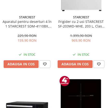
STARCREST
STARCREST
Aparatul pentru deserturi 4 în
Frigider cu 2 usi STARCREST
1 STARCREST SDM-4110BX,
SF-203WD-WHE, 203 L, Clasa
800W, placi detasabile cu
E, Dozator Apa, Iluminare LED,
invelis ceramic pentru vafe,
Termostat Ajustabil, Usi
229,90 RON
1.399,90 RON
nuci, gogosi si smile
reversibile, H 145 cm, Alb
159,90 RON
969,90 RON
sandwich, negru
IN STOC
IN STOC
ADAUGA IN COS
ADAUGA IN COS