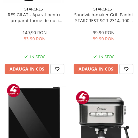
STARCREST
STARCREST
Sandwich-maker Grill Panini
RESIGILAT - Aparat pentru
STARCREST SGR-2314, 1000
preparat forme de nuci
W, Placi nonaderente,
STARCREST SNM-4024BX, 24
Deschidere 180°, Suprafata
forme, 1400W, Indicator
99,90 RON
149,90 RON
de gatire 23 x 14 cm, Negru
luminos, Placi antiaderente,
89,90 RON
83,90 RON
Negru/Inox
IN STOC
IN STOC
ADAUGA IN COS
ADAUGA IN COS