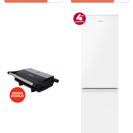
Preparare ceai si cafea
Aparate de spumat lapte
Espressoare
Preparare desert
accesori inghetata
Aparate de facut inghetata
Preparare paine
Masini de facut paine
Prajitoare de paine
Storcatoare
Storcatoare
Tigai
TV, Electronice & Gaming
Accesorii & Periferice
Baterii si acumulatori
Aparate foto & accesorii