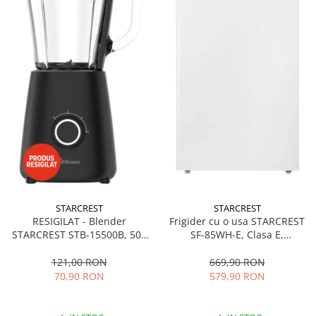
STARCREST
STARCREST
RESIGILAT - Blender
Frigider cu o usa STARCREST
STARCREST STB-15500B, 500
SF-85WH-E, Clasa E,
W, 1.5 l, 2 viteze + functie
Capacitate 85L, Iluminare
Pulse, Negru
interioara, Compartiment
121,00 RON
669,90 RON
gheata, H 82 cm, Alb
70,90 RON
579,90 RON