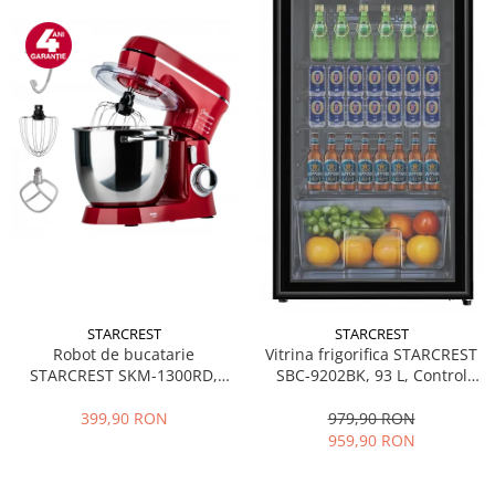
STARCREST
STARCREST
Robot de bucatarie
Vitrina frigorifica STARCREST
STARCREST SKM-1300RD,
SBC-9202BK, 93 L, Control
1300W, Bol 5.2 L Inox, 4
temperatura, Usa sticla, H
Accesorii, 10 Viteze + Pulse,
83.2 cm, Negru
399,90 RON
979,90 RON
Angrenaje metalice, Rosu
959,90 RON