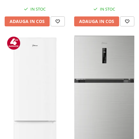
Mediaplayere
Sisteme audio
IN STOC
IN STOC
Imprimante & Scannere
ADAUGA IN COS
ADAUGA IN COS
Monitoare
Playere, Boxe & Casti
Radio cu ceas & portabile
Radio
Televizoare & accesorii
Accesorii smart TV
Suporturi TV / Monitor
Televizoare
Videoproiectoare & Accesorii
Accesorii videoproiectoare
Ecrane de proiectie
Tabla interactiva
Videoproiectoare
Casa & Bricolaj