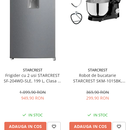
STARCREST
STARCREST
Frigider cu 2 usi STARCREST
Robot de bucatarie
SF-204WD-SLE, 199 L, Clasa E,
STARCREST SKM-1015BK,
Dozator Apa, Iluminare LED,
1500 W, Bol 4.5 L Inox, 5
Termostat Ajustabil, Usi
Accesorii, 10 Viteze + Pulse,
1.099,90 RON
369,90 RON
reversibile, H 143 cm, Argintiu
Negru
949,90 RON
299,90 RON
IN STOC
IN STOC
ADAUGA IN COS
ADAUGA IN COS