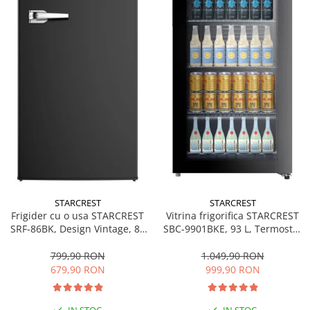
personala
Uscatoare de par
Obiecte sanitare
Accesorii
Alte obiecte sanitare
Resigilate
STARCREST
STARCREST
Frigider cu o usa STARCREST
Vitrina frigorifica STARCREST
SRF-86BK, Design Vintage, 85
SBC-9901BKE, 93 L, Termostat
l, Clasa E, Iluminare
reglabil, Iluminare LED, Usa
interioara, H 84 cm, Negru
sticla, H 84.5 cm, Negru
799,90 RON
1.049,90 RON
679,90 RON
999,90 RON