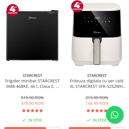
STARCREST
STARCREST
Frigider minibar STARCREST
Friteuza digitala cu aer cald
SMB-46BKE, 46 l, Clasa E, H
XL STARCREST SFR-5252WH,
49.5 cm, Negru
1450 W, 5 Litri, Termostat 80 -
200 °C, 8 programe
519,90 RON
219,90 RON
predefinite, Alb
479,90 RON
149,90 RON
IN STOC
IN STOC