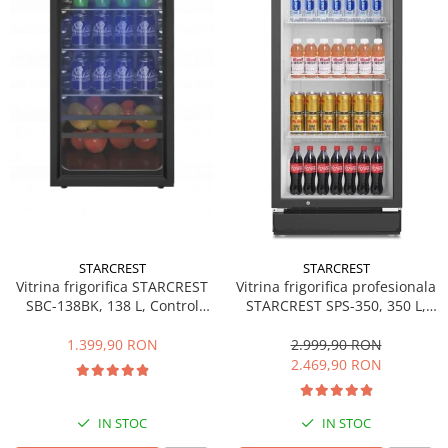
Side by side
Cuptoare cu microunde
Cuptoare cu microunde
Hote
Hote de bucatarie
Incorporabile
Aparate frigorifice incorporabile
Cuptoare cu microunde
incorporabile
Hote incorporabile
STARCREST
STARCREST
Plite incorporabile
Vitrina frigorifica STARCREST
Vitrina frigorifica profesionala
Masini spalat vase
SBC-138BK, 138 L, Control
STARCREST SPS-350, 350 L,
temperatura, Usa sticla, H 125
Termostat reglabil, Iluminare
Masini de spalat vase incorporabile
cm, Negru
LED, H 194.5 cm, Negru
1.399,90 RON
2.999,90 RON
Plite
2.469,90 RON
Incorporabile
Plite standard
IN STOC
IN STOC
Vitrine frigorifice