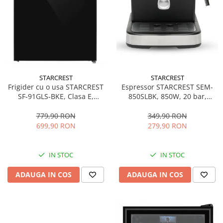
STARCREST
STARCREST
Espressor STARCREST SEM-
Frigider cu o usa STARCREST
850SLBK, 850W, 20 bar,
SF-91GLS-BKE, Clasa E,
rezervor detasabil 1.5L,
Capacitate 91L, Iluminare
dispozitiv spumare, filtru
interioara, H 83 cm, Sticla
349,90 RON
779,90 RON
dublu din inox, Negru/Inox
Neagra
279,90 RON
699,90 RON
IN STOC
IN STOC
ADAUGA IN COS
ADAUGA IN COS