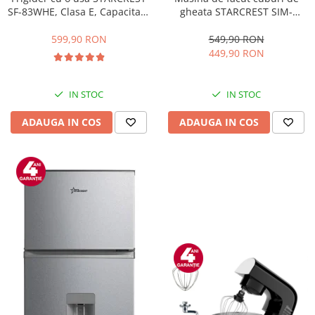
gheata STARCREST SIM-
SF-83WHE, Clasa E, Capacitate
1201IX, Capacitate 12Kg/24h,
83L, Iluminare interioara,
Doua dimensiuni pentru
Compartiment gheata, H 85
549,90 RON
599,90 RON
cuburi, Rezervor apa 1.3 l,
cm, Alb
449,90 RON
Inox
IN STOC
IN STOC
ADAUGA IN COS
ADAUGA IN COS