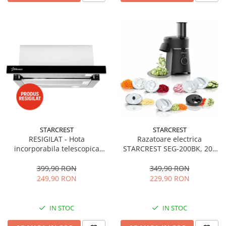
STARCREST
STARCREST
RESIGILAT - Hota
Razatoare electrica
incorporabila telescopica
STARCREST SEG-200BK, 200
STARCREST STH-550BK,
W, 7 moduri de taiere, Negru
Putere de absorbtie 550 m3/h,
399,90 RON
349,90 RON
1 Motor, 2 Trepte putere, 60
249,90 RON
229,90 RON
cm, Negru
IN STOC
IN STOC