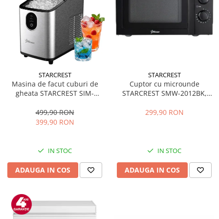
STARCREST
STARCREST
Masina de facut cuburi de
Cuptor cu microunde
gheata STARCREST SIM-
STARCREST SMW-2012BK,
1125IX, Capacitate 11-
700W, Capacitate 20 L, Control
12Kg/24h, Cos gheata
mecanic, 6 Trepte de putere,
499,90 RON
299,90 RON
detasabil, Rezervor apa 0.8 l,
Negru
399,90 RON
Inox
IN STOC
IN STOC
ADAUGA IN COS
ADAUGA IN COS