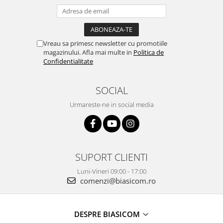
Vitrine pentru vinuri
Electrocasnice Mici
Accesorii aspiratoare
Vreau sa primesc newsletter cu promotiile
magazinului. Afla mai multe in
Politica de
Aparate de bucatarie
Confidentialitate
Aparate de gatit cu aburi
Aparate de preparat desert
SOCIAL
Aparate de vidat
Urmareste-ne in social media
Ascutitor cutite
Blendere
Cântare de bucătărie
Feliatoare
SUPORT CLIENTI
Fierbătoare
Luni-Vineri 09:00 - 17:00
Friteuze
comenzi@biasicom.ro
Grătare electrice
Masini de gheata
DESPRE BIASICOM
Masini de paine