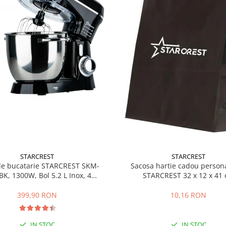
STARCREST
STARCREST
de bucatarie STARCREST SKM-
Sacosa hartie cadou persona
BK, 1300W, Bol 5.2 L Inox, 4
STARCREST 32 x 12 x 41
i, 10 Viteze + Pulse, Angrenaje
metalice, Negru
399,90 RON
10,16 RON
IN STOC
IN STOC