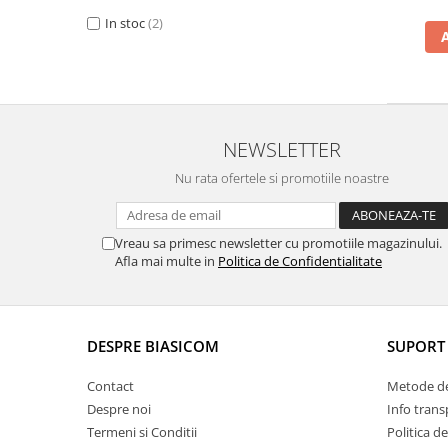
In stoc
(2)
Vitrine pentru vinuri
Electrocasnice Mici
Accesorii aspiratoare
Aparate de bucatarie
Aparate de gatit cu aburi
NEWSLETTER
Aparate de preparat desert
Nu rata ofertele si promotiile noastre
Aparate de vidat
Ascutitor cutite
Vreau sa primesc newsletter cu promotiile magazinului.
Blendere
Afla mai multe in
Politica de Confidentialitate
Cântare de bucătărie
Feliatoare
Fierbătoare
DESPRE BIASICOM
SUPORT 
Friteuze
Grătare electrice
Contact
Metode de
Masini de gheata
Despre noi
Info trans
Masini de paine
Termeni si Conditii
Politica d