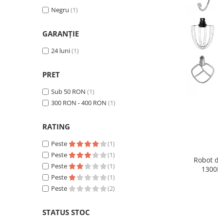
Side by side
Negru
(1)
Cuptoare cu microunde
Cuptoare cu microunde
GARANŢIE
Hote
24 luni
(1)
Hote de bucatarie
Incorporabile
PRET
Aparate frigorifice incorporabile
Sub 50 RON
(1)
Cuptoare cu microunde
300 RON - 400 RON
(1)
incorporabile
Hote incorporabile
RATING
Plite incorporabile
Peste
(1)
Masini spalat vase
Peste
(1)
Robot 
Masini de spalat vase incorporabile
Peste
(1)
1300
Plite
Peste
(1)
Accesori
Peste
(2)
Incorporabile
Plite standard
STATUS STOC
Vitrine frigorifice