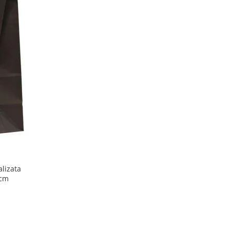
lizata
 cm