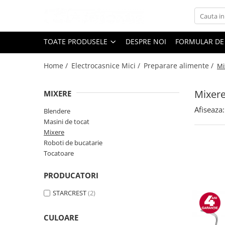
Toate Produsele
TOATE PRODUSELE
DESPRE NOI
FORMULAR DE
Black Friday
Home /
Electrocasnice Mici /
Preparare alimente /
Mi
Electrocasnice Mari
Aparate frigorifice
Mixer
MIXERE
Aparat cuburi de gheata
Combine frigorifice
Afiseaza:
Blendere
Congelatoare
Masini de tocat
Mixere
Congelatoare verticale
Roboti de bucatarie
Frigidere
Tocatoare
Frigidere cu doua usi
Frigidere cu o usa
PRODUCATORI
Lazi frigorifice
STARCREST
(2)
Minibaruri
Racitoare
CULOARE