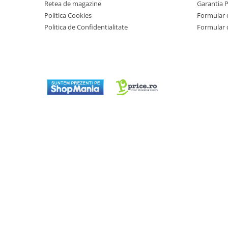
Retea de magazine
Garantia 
Masini de tocat
Politica Cookies
Formular 
Mixere
Politica de Confidentialitate
Formular 
Multicooker
Prăjitoare de pâine
Rasnite condimente
Razatoare
Roboti de bucatarie
Sandwich-maker
Storcătoare
Aparate de cafea
Accesorii
Cafetiere
Espressoare
Râșnițe de cafea
Aparate de curatat bijuterii
Aparate de curățat cu aburi
Aparate de ingrijire tesaturi