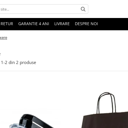
 RETUR
GARANTIE 4 ANI
LIVRARE
DESPRE NOI
xere
e
1-
2
din
2
produse