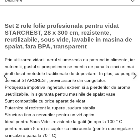
Descriere
Ingrijire locuinta
Televizoare
Aspiratoare
Videoproiectoare & Accesorii
Mopuri electrice cu abur
Accesorii videoproiectoare
Set 2 role folie profesionala pentru vidat
Ingrijire personala
Ecrane de proiectie
STARCREST, 28 x 300 cm, rezistente,
Cantare corporale
Tabla interactiva
reutilizabile, sous vide, lavabile in masina de
Ingrijire tesaturi
Videoproiectoare
spalat, fara BPA, transparent
Statii de calcat
Prin utilizarea vidarii, aerul si umezeala nu patrund in alimente, iar
Masini de cusut
nutrientii, gustul si prospetimea se mentin de pana la cinci ori mai
Ondulatoare
mult decat metodele traditionale de depozitare. In plus, cu pungile
de vidat STARCREST, previi arsurile din congelator.
Perii de par electrice
Protejeaza impotriva inghetului extrem si a pierderilor de aroma
Periute de dinti electrice
,reutilizabile, in siguranta pentru masinile de spalat vase
Pile electrice
Sunt compatibile cu orice aparat de vidat
Puternice si rezistent la rupere ,sudura stabila
Placi de indreptat parul
Structura fina a nervurilor pentru un vid optim
Plite
Ideal pentru Sous Vide -rezistente la gatit (in apa la 100 ° C
pentru maxim 8 ore) si cuptor cu microunde (pentru decongelare
Preparare alimente
si incalzire pana la 70 ° C)