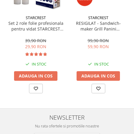
STARCREST
STARCREST
Set 2 role folie profesionala
RESIGILAT - Sandwich-
pentru vidat STARCREST
maker Grill Panini
VRL-2850, 28 x 500 cm,
STARCREST SGR-2314, 1000
rezistente, reutilizabile,
W, Placi nonaderente,
39,90 RON
99,90 RON
sous vide, lavabile in
Deschidere 180°, Suprafata
29,90 RON
59,90 RON
masina de spalat, fara BPA,
de gatire 23 x 14 cm, Negru
transparent
IN STOC
IN STOC
ADAUGA IN COS
ADAUGA IN COS
NEWSLETTER
Nu rata ofertele si promotiile noastre