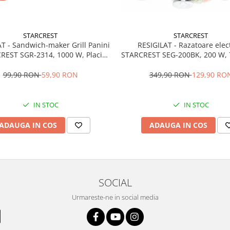
STARCREST
STARCREST
T - Sandwich-maker Grill Panini
RESIGILAT - Razatoare elec
REST SGR-2314, 1000 W, Placi
STARCREST SEG-200BK, 200 W, 
aderente, Deschidere 180°,
de taiere, Negru
ta de gatire 23 x 14 cm, Negru
99,90 RON
59,90 RON
349,90 RON
129,90 RO
IN STOC
IN STOC
ADAUGA IN COS
ADAUGA IN COS
SOCIAL
Urmareste-ne in social media