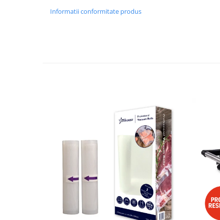
Masini de tocat
Informatii conformitate produs
Mixere
Multicooker
Prăjitoare de pâine
Rasnite condimente
Razatoare
Roboti de bucatarie
Sandwich-maker
Storcătoare
Aparate de cafea
Accesorii
Cafetiere
Espressoare
Râșnițe de cafea
Aparate de curatat bijuterii
Aparate de curățat cu aburi
Aparate de ingrijire tesaturi