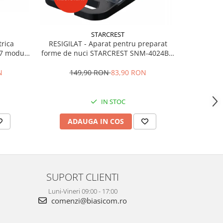
STARCREST
trica
Sandwich-m
RESIGILAT - Aparat pentru preparat
7 moduri
SGR-2314,
forme de nuci STARCREST SNM-4024BX,
Deschidere
24 forme, 1400W, Indicator luminos,
Placi antiaderente, Negru/Inox
N
9
149,90 RON
83,90 RON
IN STOC
AD
ADAUGA IN COS
SUPORT CLIENTI
Luni-Vineri 09:00 - 17:00
comenzi@biasicom.ro