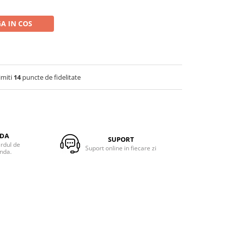
A IN COS
imiti
14
puncte de fidelitate
NDA
SUPORT
ardul de
Suport online in fiecare zi
anda.