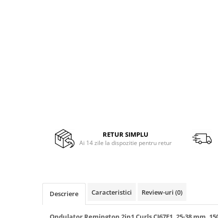
Side by side
Cuptoare cu microunde
Cuptoare cu microunde
Hote
Hote de bucatarie
Incorporabile
Aparate frigorifice incorporabile
Cuptoare cu microunde
incorporabile
Hote incorporabile
Plite incorporabile
RETUR SIMPLU
Ai 14 zile la dispozitie pentru retur
Masini spalat vase
Masini de spalat vase incorporabile
Plite
Incorporabile
Caracteristici
Review-uri
(0)
Descriere
Plite standard
Vitrine frigorifice
Ondulator Remington 2in1 Curls CI67E1, 25-38 mm, 150