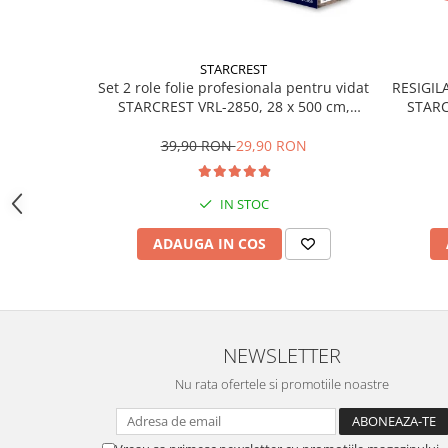
aparat de calcat vertical
Aparate de scame
STARCREST
Fiare de calcat
Set 2 role folie profesionala pentru vidat
RESIGILA
Statii de calcat
STARCREST VRL-2850, 28 x 500 cm,
STARC
rezistente, reutilizabile, sous vide,
non
Aparate de masaj
lavabile in masina de spalat, fara BPA,
Suprafa
39,90 RON
29,90 RON
Aparate de ras electrice
transparent
Aparate de tuns
IN STOC
Aparate faciale
ADAUGA IN COS
Aspiratoare
Aspiratoare de geamuri
Cuptoare cu microunde
Cuptoare electrice
NEWSLETTER
Cântare corporale
Nu rata ofertele si promotiile noastre
Epilatoare
Ingrijire locuinta