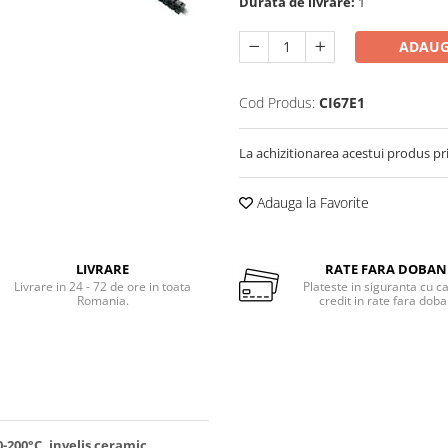
Durata de livrare:
1
ADAUG
Cod Produs:
CI67E1
La achizitionarea acestui produs pr
Adauga la Favorite
LIVRARE
RATE FARA DOBA
Livrare in 24 - 72 de ore in toata
Plateste in siguranta cu c
Romania.
credit in rate fara dob
-200°C, invelis ceramic,