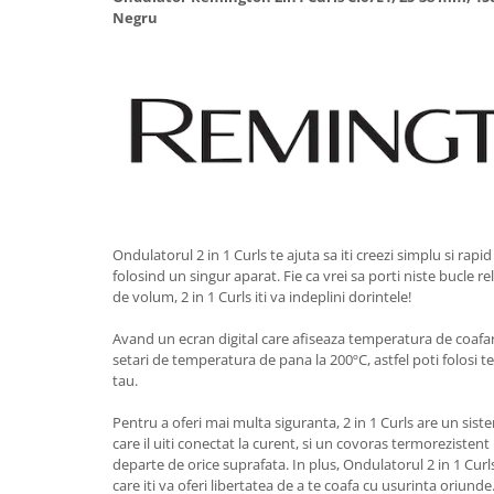
Negru
Vitrine pentru vinuri
Electrocasnice Mici
Accesorii aspiratoare
Aparate de bucatarie
Aparate de gatit cu aburi
Aparate de preparat desert
Aparate de vidat
Ascutitor cutite
Ondulatorul 2 in 1 Curls te ajuta sa iti creezi simplu si rapi
Blendere
folosind un singur aparat. Fie ca vrei sa porti niste bucle rel
de volum, 2 in 1 Curls iti va indeplini dorintele!
Cântare de bucătărie
Feliatoare
Avand un ecran digital care afiseaza temperatura de coafare
Fierbătoare
setari de temperatura de pana la 200ºC, astfel poti folosi
tau.
Friteuze
Grătare electrice
Pentru a oferi mai multa siguranta, 2 in 1 Curls are un sist
care il uiti conectat la curent, si un covoras termoreziste
Masini de gheata
departe de orice suprafata. In plus, Ondulatorul 2 in 1 Curl
Masini de paine
care iti va oferi libertatea de a te coafa cu usurinta oriunde