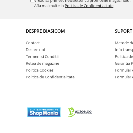
Vreau sa primesc newsletter cu promotiile magazinului.
Aspiratoare
Afla mai multe in
Politica de Confidentialitate
Mopuri electrice cu abur
Ingrijire personala
Cantare corporale
DESPRE BIASICOM
SUPORT 
Ingrijire tesaturi
Contact
Metode de
Statii de calcat
Despre noi
Info trans
Masini de cusut
Termeni si Conditii
Politica d
Retea de magazine
Garantia 
Ondulatoare
Politica Cookies
Formular 
Perii de par electrice
Politica de Confidentialitate
Formular 
Periute de dinti electrice
Pile electrice
Placi de indreptat parul
Plite
Preparare alimente
Masini de tocat