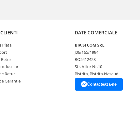
CLIENTI
DATE COMERCIALE
 Plata
BIA SI COM SRL
port
J06/165/1994
e Retur
RO5412428
Produselor
Str. Viilor Nr.10
de Retur
Bistrita, Bistrita-Nasaud
de Garantie
Contacteaza-ne