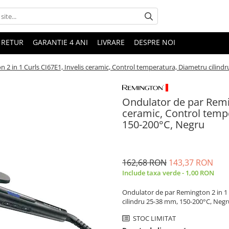
 RETUR
GARANTIE 4 ANI
LIVRARE
DESPRE NOI
 2 in 1 Curls CI67E1, Invelis ceramic, Control temperatura, Diametru cilind
Ondulator de par Remin
ceramic, Control temp
150-200°C, Negru
162,68 RON
143,37 RON
Include taxa verde - 1,00 RON
Ondulator de par Remington 2 in 1 
cilindru 25-38 mm, 150-200°C, Negr
STOC LIMITAT