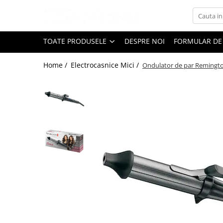
Toate Produsele
TOATE PRODUSELE
DESPRE NOI
FORMULAR DE
Black Friday
Home /
Electrocasnice Mici /
Ondulator de par Remington
Electrocasnice Mari
Aparate frigorifice
Aparat cuburi de gheata
Combine frigorifice
Congelatoare
Congelatoare verticale
Frigidere
Frigidere cu doua usi
Frigidere cu o usa
Lazi frigorifice
Minibaruri
Racitoare