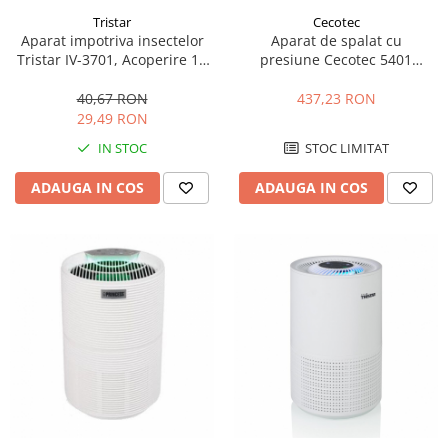
Side by side
Tristar
Cecotec
Cuptoare cu microunde
Aparat impotriva insectelor
Aparat de spalat cu
Tristar IV-3701, Acoperire 12
presiune Cecotec 5401
Cuptoare cu microunde
m2, Alb/Albastru
Hidroboost 1400 Easymove,
Hote
1400 W, Pompa aluminiu,
40,67 RON
437,23 RON
Debit 105 bar, 408 l/h, Duza
Hote de bucatarie
29,49 RON
turbo, pulverizare, Negru
Incorporabile
IN STOC
STOC LIMITAT
Aparate frigorifice incorporabile
ADAUGA IN COS
ADAUGA IN COS
Cuptoare cu microunde
incorporabile
Hote incorporabile
Plite incorporabile
Masini spalat vase
Masini de spalat vase incorporabile
Plite
Incorporabile
Plite standard
Vitrine frigorifice