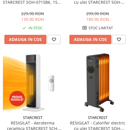
STARCREST SOH-0715BK, 1500
cu ulei STARCREST SOH-
Aspiratoare
W, 7 elementi, 3 trepte de
1325BK, 2500 W, 13 elementi,
putere, Termostat mecanic,
Temporizator, 3 trepte de
Mopuri electrice cu abur
229,90 RON
299,90 RON
Protectie supraincalzire,
putere, Termostat digital,
139,90 RON
189,90 RON
Ingrijire personala
Siguranta anti cadere, Negru
Protectie supraincalzire,
IN STOC
STOC LIMITAT
Siguranta anti cadere, Negru
Cantare corporale
Ingrijire tesaturi
ADAUGA IN COS
ADAUGA IN COS
Statii de calcat
Masini de cusut
Ondulatoare
Perii de par electrice
Periute de dinti electrice
Pile electrice
Placi de indreptat parul
Plite
Preparare alimente
STARCREST
STARCREST
RESIGILAT - Aeroterma
RESIGILAT - Calorifer electric
Masini de tocat
ceramica STARCREST SCH-
cu ulei STARCREST SOH-