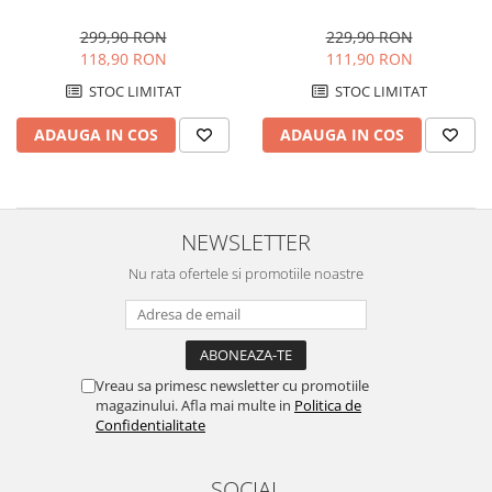
Preparare ceai si cafea
T30BK, 2000W, Control digital,
0715BK, 1500 W, 7 elementi, 3
Functie de oscilare,
trepte de putere, Termostat
299,90 RON
229,90 RON
Aparate de spumat lapte
Telecomanda, Functie
mecanic, Protectie
118,90 RON
111,90 RON
Espressoare
ventilator, Temporizator,
supraincalzire, Siguranta anti
STOC LIMITAT
STOC LIMITAT
Siguranta anti cadere,
cadere, Negru
Preparare desert
Protectie supraincalzire
ADAUGA IN COS
ADAUGA IN COS
accesori inghetata
Aparate de facut inghetata
Preparare paine
Masini de facut paine
NEWSLETTER
Prajitoare de paine
Nu rata ofertele si promotiile noastre
Storcatoare
Storcatoare
Tigai
TV, Electronice & Gaming
Vreau sa primesc newsletter cu promotiile
magazinului. Afla mai multe in
Politica de
Accesorii & Periferice
Confidentialitate
Baterii si acumulatori
Aparate foto & accesorii
SOCIAL