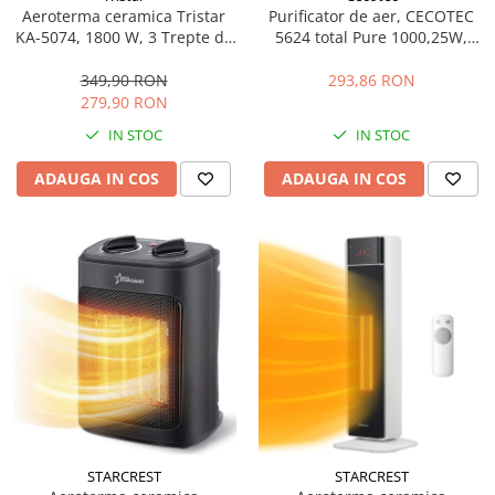
Masini de tocat
Aeroterma ceramica Tristar
Purificator de aer, CECOTEC
KA-5074, 1800 W, 3 Trepte de
5624 total Pure 1000,25W,
Mixere
putere, Termostat reglabil,
timer,3 viteza,Touch button,
Multicooker
Functie ventilator, Negru
Iuminare LED, 60m³/h, alb
349,90 RON
293,86 RON
Prăjitoare de pâine
279,90 RON
Rasnite condimente
IN STOC
IN STOC
Razatoare
ADAUGA IN COS
ADAUGA IN COS
Roboti de bucatarie
Sandwich-maker
Storcătoare
Aparate de cafea
Accesorii
Cafetiere
Espressoare
Râșnițe de cafea
Aparate de curatat bijuterii
Aparate de curățat cu aburi
STARCREST
STARCREST
Aparate de ingrijire tesaturi