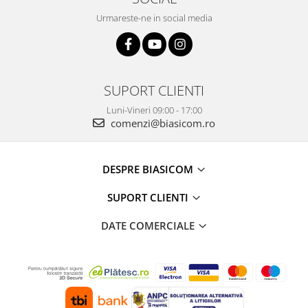
Alte accesorii foto & video
Urmareste-ne in social media
Aparate foto compacte
Aparate foto DSLR
Aparate foto Mirrorless
Carduri memorie
SUPORT CLIENTI
Obiective
Luni-Vineri 09:00 - 17:00
Audio
comenzi@biasicom.ro
Boxe portabile
Caști
DESPRE BIASICOM
MP3/MP4 playere
Radio
SUPORT CLIENTI
Sisteme audio
DATE COMERCIALE
Soundbar
Auto
Accesorii electronice Auto
Compresoare auto
Auto-Moto