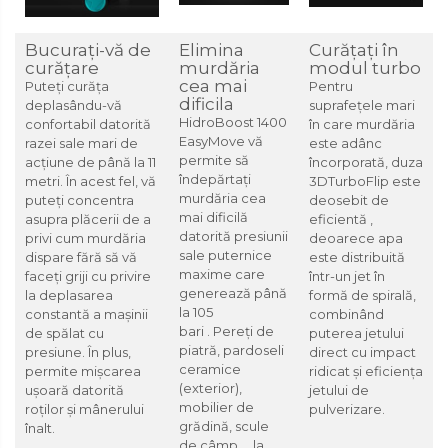
Bucurați-vă de
Elimina
Curățați în
curățare
murdăria
modul turbo
cea mai
Puteți curăța
Pentru
dificila
deplasându-vă
suprafețele mari
HidroBoost 1400
confortabil datorită
în care murdăria
EasyMove vă
razei sale mari de
este adânc
permite să
acțiune de până la 11
încorporată,
duza
îndepărtați
metri. În acest fel, vă
3DTurboFlip
este
murdăria cea
puteți concentra
deosebit de
mai dificilă
asupra plăcerii de a
eficientă ,
datorită presiunii
privi cum murdăria
deoarece apa
sale puternice
dispare fără să vă
este distribuită
maxime care
faceți griji cu privire
într-un jet în
generează până
la deplasarea
formă de spirală,
la
105
constantă a mașinii
combinând
bari
. Pereți de
de spălat cu
puterea jetului
piatră, pardoseli
presiune. În plus,
direct cu impact
ceramice
permite
mișcarea
ridicat și eficiența
(exterior),
ușoară datorită
jetului de
mobilier de
roților și mânerului
pulverizare.
grădină, scule
înalt.
de câmp ... la