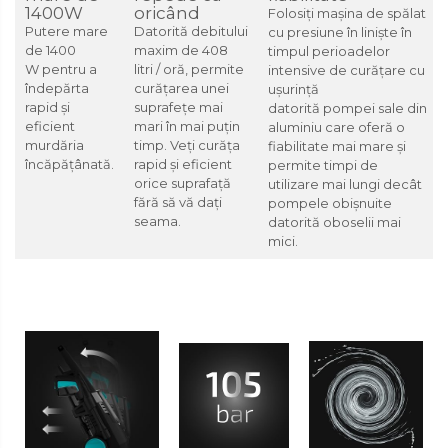
1400W
oricând
Folosiți mașina de spălat
Prajitoare de paine
Putere mare
Datorită
debitului
cu presiune în liniște în
de 1400
maxim de 408
timpul perioadelor
Storcatoare
W
pentru a
litri / oră,
permite
intensive de curățare cu
Storcatoare
îndepărta
curățarea unei
ușurință
rapid și
suprafețe mai
datorită
pompei
sale
din
Tigai
eficient
mari în mai puțin
aluminiu
care oferă o
murdăria
timp. Veți curăța
fiabilitate mai mare și
încăpățânată.
rapid și eficient
permite timpi de
orice suprafață
utilizare mai lungi decât
fără să vă dați
pompele obișnuite
seama.
datorită oboselii mai
mici.