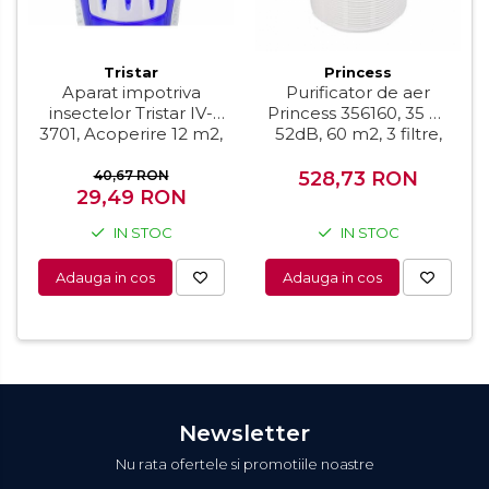
Tristar
Princess
Aparat impotriva
Purificator de aer
insectelor Tristar IV-
Princess 356160, 35 W,
3701, Acoperire 12 m2,
52dB, 60 m2, 3 filtre,
Alb/Albastru
timer, senzor calitate,
functie control vocal,
40,67 RON
528,73 RON
29,49 RON
Alb
IN STOC
IN STOC
Adauga in cos
Adauga in cos
Newsletter
Nu rata ofertele si promotiile noastre