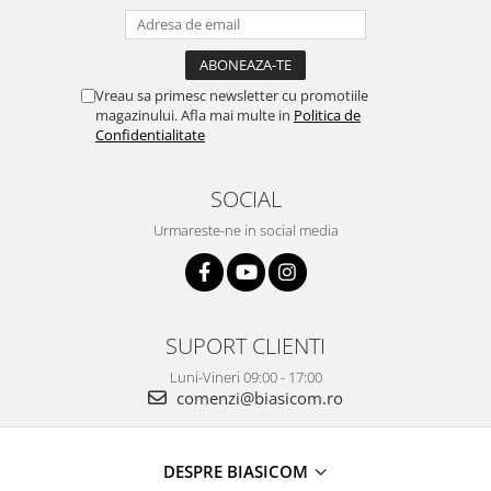
Vitrine pentru vinuri
Electrocasnice Mici
Accesorii aspiratoare
Vreau sa primesc newsletter cu promotiile
magazinului. Afla mai multe in
Politica de
Aparate de bucatarie
Confidentialitate
Aparate de gatit cu aburi
Aparate de preparat desert
SOCIAL
Aparate de vidat
Urmareste-ne in social media
Ascutitor cutite
Blendere
Cântare de bucătărie
Feliatoare
SUPORT CLIENTI
Fierbătoare
Luni-Vineri 09:00 - 17:00
Friteuze
comenzi@biasicom.ro
Grătare electrice
Masini de gheata
DESPRE BIASICOM
Masini de paine