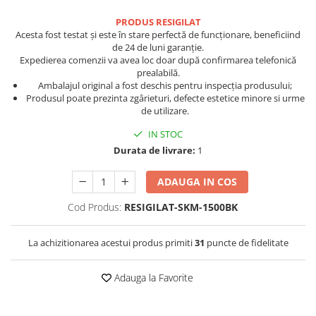
Congelatoare incorporabile
Birouri gaming
Aparate de ingrijire tesaturi
Cuptoare cu microunde
Console Hardware
PRODUS RESIGILAT
aparat de calcat vertical
Acesta fost testat și este în stare perfectă de funcționare, beneficiind
incorporabile
Ochelari VR Gaming
Aparate de scame
de 24 de luni garanție.
Cuptoare incorporabile
Scaune gaming
Expedierea comenzii va avea loc doar după confirmarea telefonică
Fiare de calcat
Hote incorporabile
prealabilă.
Console Jocuri
Statii de calcat
Ambalajul original a fost deschis pentru inspecția produsului;
Hote incorporabile incorporabile
Produsul poate prezinta zgârieturi, defecte estetice minore si urme
Home Cinema & Audio
Aparate de masaj
Plite incorporabile
de utilizare.
Mediaplayere
Aparate de ras electrice
Masini de spalat rufe
IN STOC
Sisteme audio
Aparate de tuns
Amortizoare
Durata de livrare:
1
Imprimante & Scannere
Aparate faciale
Masini de spalat cu uscator
Monitoare
ADAUGA IN COS
Masini de spalat rufe automate
Aspiratoare
Playere, Boxe & Casti
Masini de spalat rufe cu uscator
Cod Produs:
RESIGILAT-SKM-1500BK
Aspiratoare de geamuri
Masini de spalat rufe
Radio cu ceas & portabile
Cuptoare cu microunde
semiautomate
Radio
La achizitionarea acestui produs primiti
31
puncte de fidelitate
Cuptoare electrice
Masini de spalat rufe standard
Televizoare & accesorii
Uscatoare de rufe
Cântare corporale
Adauga la Favorite
Accesorii smart TV
Masini spalat vase
Epilatoare
Suporturi TV / Monitor
Masini de spalat vase incorporabile