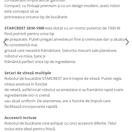
considerabil timpul alocat gătitului.
Compact, cu finisaje premium şi cu un design modern, acest robot
este conceput să se
potriveasca oricarui tip de bucătarie.
STARCREST SKM-1500
este dotat cu un motor puternic de 1500 W
fiind potrivit pentru orice tip
de preparate. Puteti pregati amestecuri fine şi cremoase dar şi aluaturi
cu consistentă mai
groasă care necesită frământare. Datorita miscarii sale planetare,
robotul va mixa, bate şi
frământă perfect orice tip de ingrediente.
Setari de viteză multiple
Robotul de bucatărie STARCREST are 6 trepte de viteză. Puteti regla
viteza acestuia in funcţie
de retetă, astfel incat robotul sa amestece si sa framânte rapid toate
ingredientele intr-o cremă
sau aluat uniform. De asemenea, are o functie de impuls care
facilitează incorporarea rapidă.
Accesorii incluse
Robotul de bucătarie vine echipat cu cinci accesorii diferite. Telul
inclus este ideal pentru friscă.