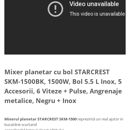
Masini de tocat
Preparare ceai si cafea
Aparate de spumat lapte
Espressoare
Preparare desert
accesori inghetata
Aparate de facut inghetata
Preparare paine
Masini de facut paine
Mixer planetar cu bol STARCREST
Prajitoare de paine
SKM-1500BK, 1500W, Bol 5.5 L Inox, 5
Storcatoare
Storcatoare
Accesorii, 6 Viteze + Pulse, Angrenaje
Tigai
metalice, Negru + Inox
Mixerul planetar STARCREST SKM-1500
reprezintă un real ajutor in
bucatărie scurtand