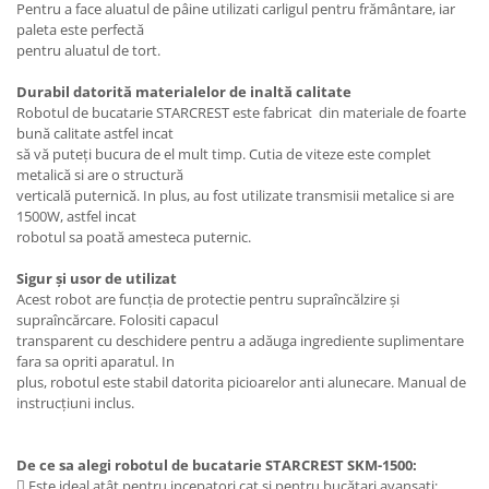
Pentru a face aluatul de pâine utilizati carligul pentru frământare, iar
paleta este perfectă
pentru aluatul de tort.
Durabil datorită materialelor de inaltă calitate
Robotul de bucatarie STARCREST este fabricat din materiale de foarte
bună calitate astfel incat
să vă puteţi bucura de el mult timp. Cutia de viteze este complet
metalică si are o structură
verticală puternică. In plus, au fost utilizate transmisii metalice si are
1500W, astfel incat
robotul sa poată amesteca puternic.
Sigur şi usor de utilizat
Acest robot are funcţia de protectie pentru supraîncălzire și
supraîncărcare. Folositi capacul
transparent cu deschidere pentru a adăuga ingrediente suplimentare
fara sa opriti aparatul. In
plus, robotul este stabil datorita picioarelor anti alunecare. Manual de
instrucţiuni inclus.
De ce sa alegi robotul de bucatarie STARCREST SKM-1500:
 Este ideal atât pentru incepatori cat si pentru bucătari avansati;