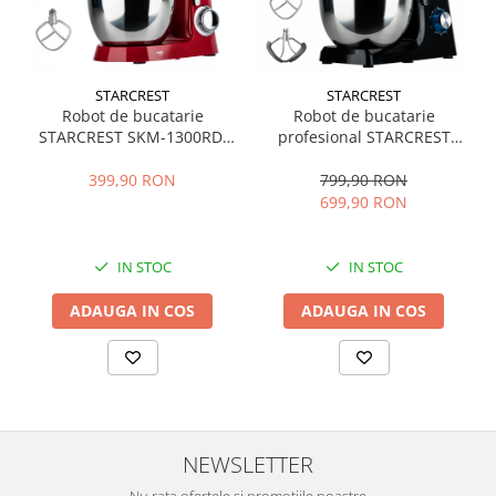
STARCREST
STARCREST
Robot de bucatarie
Robot de bucatarie
STARCREST SKM-1300RD,
profesional STARCREST
1300W, Bol 5.2 L Inox, 4
SKM-2002BK, 2000 W, Bol
Accesorii, 10 Viteze + Pulse,
10 L Inox, 5 Accesorii, 6
399,90 RON
799,90 RON
Angrenaje metalice, Rosu
Viteze + Pulse, Angrenaje
699,90 RON
metalice, Negru
IN STOC
IN STOC
ADAUGA IN COS
ADAUGA IN COS
NEWSLETTER
Nu rata ofertele si promotiile noastre