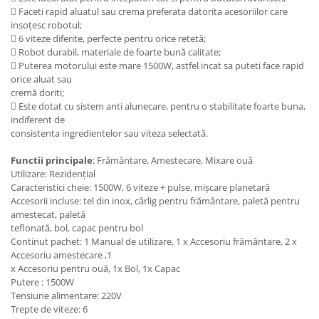
 Faceti rapid aluatul sau crema preferata datorita acesoriilor care
insoţesc robotul;
 6 viteze diferite, perfecte pentru orice retetă;
 Robot durabil, materiale de foarte bună calitate;
 Puterea motorului este mare 1500W, astfel incat sa puteti face rapid
orice aluat sau
cremă doriti;
 Este dotat cu sistem anti alunecare, pentru o stabilitate foarte buna,
indiferent de
consistenta ingredientelor sau viteza selectată.
Functii principale
: Frământare, Amestecare, Mixare ouă
Utilizare: Rezidenţial
Caracteristici cheie: 1500W, 6 viteze + pulse, mişcare planetară
Accesorii incluse: tel din inox, cârlig pentru frământare, paletă pentru
amestecat, paletă
teflonată, bol, capac pentru bol
Continut pachet: 1 Manual de utilizare, 1 x Accesoriu frământare, 2 x
Accesoriu amestecare ,1
x Accesoriu pentru ouă, 1x Bol, 1x Capac
Putere : 1500W
Tensiune alimentare: 220V
Trepte de viteze: 6