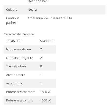
Heat booster
Culoare
Negru
Continut
1 x Manual de utilizare 1 x Plita
pachet
Caracteristici tehnice
Tip arzator
Standard
Numar arzatoare
2
Numar zone gatire
2
Trepte putere
9
Arzator mare
1
Arzator mic
1
Putere arzator mare
1800 W
Putere arzator mic
1500 W