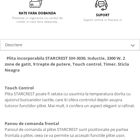
Ingrijire locuinta
Televizoare
Aspiratoare
Videoproiectoare & Accesorii
RATE FARA DOBANDA
SUPORT
Plateste in siguranta cu cardul de
Mopuri electrice cu abur
Accesorii videoproiectoare
Suport online in fiecare zi
credit in rate fara dobanda.
Ingrijire personala
Ecrane de proiectie
Cantare corporale
Tabla interactiva
Ingrijire tesaturi
Videoproiectoare
Descriere
Statii de calcat
Plita incorporabila STARCREST SIH-3030, Inductie, 3300 W, 2
Masini de cusut
zone de gatit, 9 trepte de putere, Touch control, Timer, Sticla
Neagra
Ondulatoare
Perii de par electrice
Touch Control
Periute de dinti electrice
Plita STARCREST poate fi setata cu usurinta la temperatura dorita cu
ajutorul butoanelor tactile, care iti ofera controlul deplin asupra
Pile electrice
tutoror functiilor plitei. Mai mult, ii confera un aspect elegant si rafinat.
Placi de indreptat parul
Plite
Panou de comanda frontal
Panoul de comanda al plitei STARCREST sunt pozitionate pe partea
Preparare alimente
frontala a plitei, ceea ce va permite sa accesati functiile plitei usor,