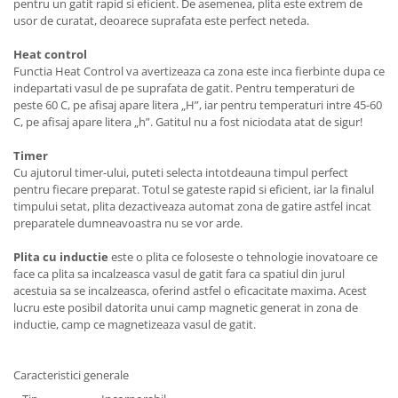
Masini de tocat
pentru un gatit rapid si eficient. De asemenea, plita este extrem de
usor de curatat, deoarece suprafata este perfect neteda.
Preparare ceai si cafea
Aparate de spumat lapte
Heat control
Functia Heat Control va avertizeaza ca zona este inca fierbinte dupa ce
Espressoare
indepartati vasul de pe suprafata de gatit. Pentru temperaturi de
Preparare desert
peste 60 C, pe afisaj apare litera „H”, iar pentru temperaturi intre 45-60
C, pe afisaj apare litera „h”. Gatitul nu a fost niciodata atat de sigur!
accesori inghetata
Aparate de facut inghetata
Timer
Preparare paine
Cu ajutorul timer-ului, puteti selecta intotdeauna timpul perfect
pentru fiecare preparat. Totul se gateste rapid si eficient, iar la finalul
Masini de facut paine
timpului setat, plita dezactiveaza automat zona de gatire astfel incat
Prajitoare de paine
preparatele dumneavoastra nu se vor arde.
Storcatoare
Plita cu inductie
este o plita ce foloseste o tehnologie inovatoare ce
Storcatoare
face ca plita sa incalzeasca vasul de gatit fara ca spatiul din jurul
acestuia sa se incalzeasca, oferind astfel o eficacitate maxima. Acest
Tigai
lucru este posibil datorita unui camp magnetic generat in zona de
inductie, camp ce magnetizeaza vasul de gatit.
Caracteristici generale