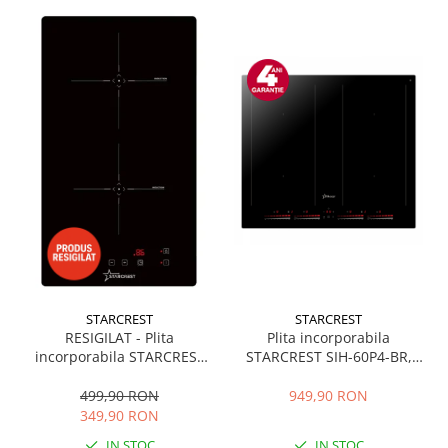
STARCREST
STARCREST
RESIGILAT - Plita
Plita incorporabila
incorporabila STARCREST
STARCREST SIH-60P4-BR,
SIH-3030, Inductie, 3300 W,
Inductie, 4 Zone de gatit,
2 zone de gatit, 9 trepte de
Slider Touch Control,
499,90 RON
949,90 RON
putere, Touch control,
Booster, Functie Bridge,
349,90 RON
Timer, Sticla Neagra
Timer, Sticla Neagra
IN STOC
IN STOC