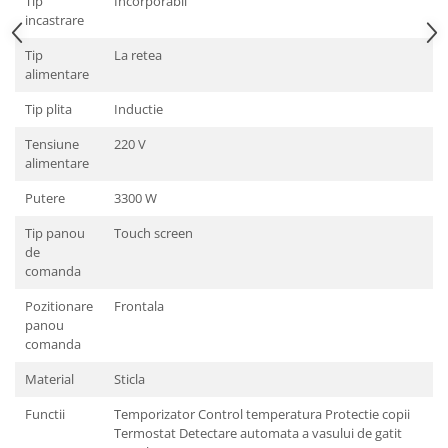
Tip
Incorporabil
incastrare
Tip
La retea
alimentare
Tip plita
Inductie
Tensiune
220 V
alimentare
Putere
3300 W
Tip panou
Touch screen
de
comanda
Pozitionare
Frontala
panou
comanda
Material
Sticla
Functii
Temporizator Control temperatura Protectie copii
Termostat Detectare automata a vasului de gatit