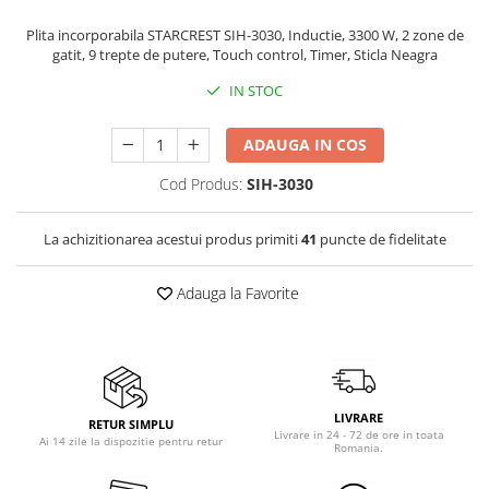
Birouri gaming
Aparate de ingrijire tesaturi
Console Hardware
Plita incorporabila STARCREST SIH-3030, Inductie, 3300 W, 2 zone de
aparat de calcat vertical
gatit, 9 trepte de putere, Touch control, Timer, Sticla Neagra
Ochelari VR Gaming
Aparate de scame
Scaune gaming
IN STOC
Fiare de calcat
Console Jocuri
Statii de calcat
ADAUGA IN COS
Home Cinema & Audio
Aparate de masaj
Cod Produs:
SIH-3030
Mediaplayere
Aparate de ras electrice
Sisteme audio
Aparate de tuns
La achizitionarea acestui produs primiti
41
puncte de fidelitate
Imprimante & Scannere
Aparate faciale
Monitoare
Aspiratoare
Adauga la Favorite
Playere, Boxe & Casti
Aspiratoare de geamuri
Radio cu ceas & portabile
Cuptoare cu microunde
Radio
Cuptoare electrice
Televizoare & accesorii
LIVRARE
Cântare corporale
RETUR SIMPLU
Livrare in 24 - 72 de ore in toata
Accesorii smart TV
Ai 14 zile la dispozitie pentru retur
Romania.
Epilatoare
Suporturi TV / Monitor