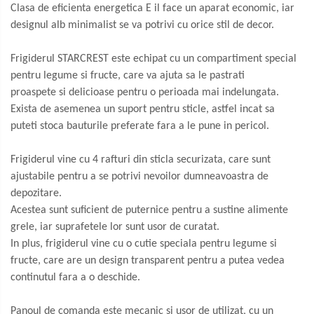
Clasa de eficienta energetica E il face un aparat economic, iar
Periute de dinti electrice
designul alb minimalist se va potrivi cu orice stil de decor.
Pile electrice
Frigiderul STARCREST este echipat cu un compartiment special
Placi de indreptat parul
pentru legume si fructe, care va ajuta sa le pastrati
Plite
proaspete si delicioase pentru o perioada mai indelungata.
Exista de asemenea un suport pentru sticle, astfel incat sa
Preparare alimente
puteti stoca bauturile preferate fara a le pune in pericol.
Masini de tocat
Frigiderul vine cu 4 rafturi din sticla securizata, care sunt
Preparare ceai si cafea
ajustabile pentru a se potrivi nevoilor dumneavoastra de
Aparate de spumat lapte
depozitare.
Espressoare
Acestea sunt suficient de puternice pentru a sustine alimente
Preparare desert
grele, iar suprafetele lor sunt usor de curatat.
In plus, frigiderul vine cu o cutie speciala pentru legume si
accesori inghetata
fructe, care are un design transparent pentru a putea vedea
Aparate de facut inghetata
continutul fara a o deschide.
Preparare paine
Masini de facut paine
Panoul de comanda este mecanic si usor de utilizat, cu un