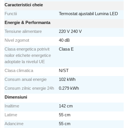
Caracteristici cheie
Functii
Termostat ajustabil Lumina LED
Energie & Performanta
Tensiune alimentare
220 V 240 V
Nivel zgomot
40 dB
Clasa energetica potrivit
Clasa E
noilor etichete energetice
adoptate la nivelul UE
Clasa climatica
N/ST
Consum anual energie
102 kWh
Consum zilnic energie 24h
0.279 kWh
Dimensiuni
Inaltime
142 cm
Latime
55 cm
Adancime
55 cm