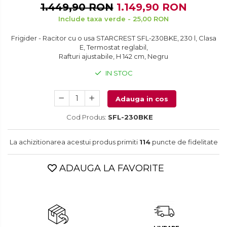
Vitrine frigorifice
1.449,90 RON
1.149,90 RON
Console & Jocuri
Aparate de curățat cu aburi
Vitrine pentru vinuri
Include taxa verde - 25,00 RON
Accesorii console & PC
Aparate de ingrijire tesaturi
Frigider - Racitor cu o usa STARCREST SFL-230BKE, 230 l, Clasa
Birouri gaming
E, Termostat reglabil,
aparat de calcat vertical
Rafturi ajustabile, H 142 cm, Negru
Console Hardware
Aparate de scame
Ochelari VR Gaming
IN STOC
Fiare de calcat
Scaune gaming
Statii de calcat
Adauga in cos
Console Jocuri
Aparate de masaj
Cod Produs:
SFL-230BKE
Home Cinema & Audio
Aparate de ras electrice
Mediaplayere
La achizitionarea acestui produs primiti
114
puncte de fidelitate
Aparate de tuns
Sisteme audio
Aparate faciale
Imprimante & Scannere
ADAUGA LA FAVORITE
Aspiratoare
Monitoare
Aspiratoare de geamuri
Playere, Boxe & Casti
Radio cu ceas & portabile
Cuptoare cu microunde