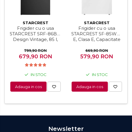
STARCREST
STARCREST
Frigider cu o usa
Frigider cu o usa
STARCREST SRF-86BK,
STARCREST SF-85WH-
Design Vintage, 85 l,
E, Clasa E, Capacitate
Clasa E, Iluminare
85L, Iluminare
interioara, H 84 cm,
interioara,
799,90 RON
669,90 RON
679,90 RON
Negru
Compartiment gheata,
579,90 RON
H 82 cm, Alb
IN STOC
IN STOC
Adauga in cos
Adauga in cos
Newsletter