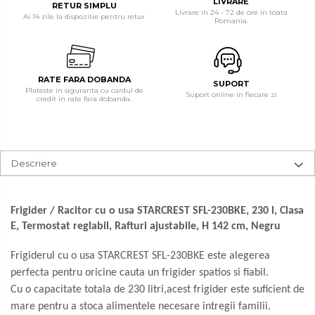
LIVRARE
RETUR SIMPLU
Radio
Livrare in 24 - 72 de ore in toata
Cuptoare electrice
Ai 14 zile la dispozitie pentru retur
Romania.
Televizoare & accesorii
Cântare corporale
Accesorii smart TV
Epilatoare
Suporturi TV / Monitor
RATE FARA DOBANDA
SUPORT
Plateste in siguranta cu cardul de
Ingrijire locuinta
Suport online in fiecare zi
Televizoare
credit in rate fara dobanda.
Aspiratoare
Videoproiectoare & Accesorii
Mopuri electrice cu abur
Accesorii videoproiectoare
Ingrijire personala
Ecrane de proiectie
Descriere
Cantare corporale
Tabla interactiva
Videoproiectoare
Ingrijire tesaturi
Frigider / Racitor cu o usa STARCREST SFL-230BKE, 230 l, Clasa
Statii de calcat
E, Termostat reglabil, Rafturi ajustabile, H 142 cm, Negru
Masini de cusut
Frigiderul cu o usa STARCREST SFL-230BKE este alegerea
perfecta pentru oricine cauta un frigider spatios si fiabil.
Ondulatoare
Cu o capacitate totala de 230 litri,acest frigider este suficient de
Perii de par electrice
mare pentru a stoca alimentele necesare intregii familii.