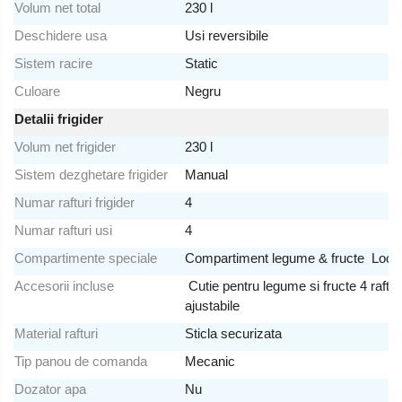
Volum net total
230 l
Deschidere usa
Usi reversibile
Sistem racire
Static
Culoare
Negru
Detalii frigider
Volum net frigider
230 l
Sistem dezghetare frigider
Manual
Numar rafturi frigider
4
Numar rafturi usi
4
Compartimente speciale
Compartiment legume & fructe Loc pen
Accesorii incluse
Cutie pentru legume si fructe 4 rafturi 
ajustabile
Material rafturi
Sticla securizata
Tip panou de comanda
Mecanic
Dozator apa
Nu