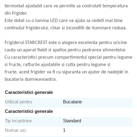
termostat ajustabil care va permite sa controlati temperatura
Prajitoare de paine
din frigider.
Storcatoare
Este dotat cu o lumina LED care va ajuta sa vedeti mai bine
Storcatoare
continutul frigiderului, chiar si inconditii de iluminare redusa.
Tigai
Frigiderul STARCREST este o alegere excelenta pentru oricine
cauta un aparat fiabil si spatios pentru pastrarea alimentelor.
Cu caracteristici precum compartimentul special pentru legume
si fructe, rafturile ajustabile si cutia pentru legume si
fructe, acest frigider va fi cu siguranta un ajutor de nadejde in
bucataria dumneavoastra.
Caracteristici generale
Utilizat pentru
Bucatarie
Caracteristici generale
Tip incastrare
Standard
Numar usi
1