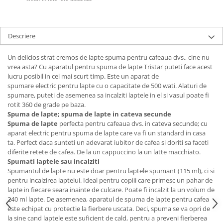
Ingrijire locuinta
Televizoare
Aspiratoare
Videoproiectoare & Accesorii
Mopuri electrice cu abur
Accesorii videoproiectoare
Descriere
Ingrijire personala
Ecrane de proiectie
Un delicios strat cremos de lapte spuma pentru cafeaua dvs., cine nu
Cantare corporale
Tabla interactiva
vrea asta? Cu aparatul pentru spuma de lapte Tristar puteti face acest
Ingrijire tesaturi
Videoproiectoare
lucru posibil in cel mai scurt timp. Este un aparat de
spumare electric pentru lapte cu o capacitate de 500 wati. Alaturi de
Statii de calcat
spumare, puteti de asemenea sa incalziti laptele in el si vasul poate fi
Masini de cusut
rotit 360 de grade pe baza.
Spuma de lapte; spuma de lapte in cateva secunde
Ondulatoare
Spuma de lapte
perfecta pentru cafeaua dvs. in cateva secunde; cu
Perii de par electrice
aparat electric pentru spuma de lapte care va fi un standard in casa
ta. Perfect daca sunteti un adevarat iubitor de cafea si doriti sa faceti
Periute de dinti electrice
diferite retete de cafea. De la un cappuccino la un latte macchiato.
Pile electrice
Spumati laptele sau incalziti
Spumantul de lapte nu este doar pentru laptele spumant (115 ml), ci si
Placi de indreptat parul
pentru incalzirea laptelui. Ideal pentru copiii care primesc un pahar de
lapte in fiecare seara inainte de culcare. Poate fi incalzit la un volum de
Plite
240 ml lapte. De asemenea, aparatul de spuma de lapte pentru cafea
Preparare alimente
este echipat cu protectie la fierbere uscata. Deci, spuma se va opri de
la sine cand laptele este suficient de cald, pentru a preveni fierberea