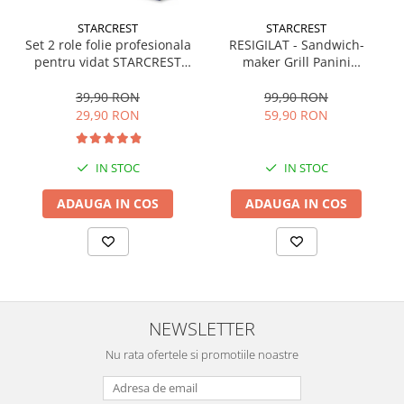
STARCREST
STARCREST
Set 2 role folie profesionala
RESIGILAT - Sandwich-
pentru vidat STARCREST
maker Grill Panini
VRL-2850, 28 x 500 cm,
STARCREST SGR-2314, 1000
rezistente, reutilizabile,
W, Placi nonaderente,
39,90 RON
99,90 RON
sous vide, lavabile in
Deschidere 180°, Suprafata
29,90 RON
59,90 RON
masina de spalat, fara BPA,
de gatire 23 x 14 cm, Negru
transparent
IN STOC
IN STOC
ADAUGA IN COS
ADAUGA IN COS
NEWSLETTER
Nu rata ofertele si promotiile noastre