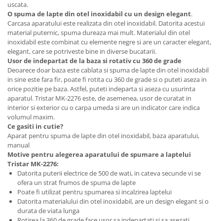
Masini de tocat
uscata.
Preparare ceai si cafea
O spuma de lapte din otel inoxidabil cu un design elegant
.
Carcasa aparatului este realizata din otel inoxidabil. Datorita acestui
Aparate de spumat lapte
material puternic, spuma dureaza mai mult. Materialul din otel
Espressoare
inoxidabil este combinat cu elemente negre si are un caracter elegant,
elegant, care se potriveste bine in diverse bucatarii.
Preparare desert
Usor de indepartat de la baza si rotativ cu 360 de grade
accesori inghetata
Deoarece doar baza este cablata si spuma de lapte din otel inoxidabil
in sine este fara fir, poate fi rotita cu 360 de grade si o puteti aseza in
Aparate de facut inghetata
orice pozitie pe baza. Astfel, puteti indeparta si aseza cu usurinta
Preparare paine
aparatul. Tristar MK-2276 este, de asemenea, usor de curatat in
interior si exterior cu o carpa umeda si are un indicator care indica
Masini de facut paine
volumul maxim.
Prajitoare de paine
Ce gasiti in cutie?
Storcatoare
Aparat pentru spuma de lapte din otel inoxidabil, baza aparatului,
manual
Storcatoare
Motive pentru alegerea aparatului de spumare a laptelui
Tigai
Tristar MK-2276:
Datorita puterii electrice de 500 de wati, in cateva secunde vi se
ofera un strat frumos de spuma de lapte
Poate fi utilizat pentru spumarea si incalzirea laptelui
Datorita materialului din otel inoxidabil, are un design elegant si o
durata de viata lunga
Rotirea la 360 de grade face usor sa indepartati si sa asezati