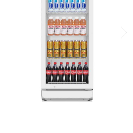
Side by side
Cuptoare cu microunde
Cuptoare cu microunde
Hote
Hote de bucatarie
Incorporabile
Aparate frigorifice incorporabile
Cuptoare cu microunde
incorporabile
Hote incorporabile
Plite incorporabile
Masini spalat vase
Masini de spalat vase incorporabile
Plite
Incorporabile
Plite standard
2.599,90 RON
2.299,90 RON
Vitrine frigorifice
Include taxa verde - 50,00 RON