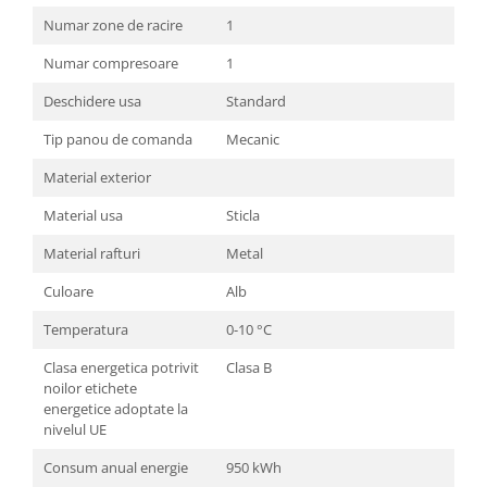
Aspiratoare
Numar zone de racire
1
Mopuri electrice cu abur
Numar compresoare
1
Ingrijire personala
Deschidere usa
Standard
Cantare corporale
Ingrijire tesaturi
Tip panou de comanda
Mecanic
Statii de calcat
Material exterior
Masini de cusut
Material usa
Sticla
Ondulatoare
Material rafturi
Metal
Perii de par electrice
Culoare
Alb
Periute de dinti electrice
Temperatura
0-10 °C
Pile electrice
Clasa energetica potrivit
Clasa B
Placi de indreptat parul
noilor etichete
Plite
energetice adoptate la
nivelul UE
Preparare alimente
Consum anual energie
950 kWh
Masini de tocat