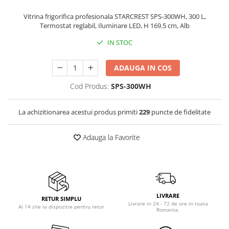
Vitrine pentru vinuri
Vitrina frigorifica profesionala STARCREST SPS-300WH, 300 L,
Termostat reglabil, Iluminare LED, H 169.5 cm, Alb
Electrocasnice Mici
Accesorii aspiratoare
IN STOC
Aparate de bucatarie
ADAUGA IN COS
Aparate de gatit cu aburi
Cod Produs:
SPS-300WH
Aparate de preparat desert
Aparate de vidat
La achizitionarea acestui produs primiti
229
puncte de fidelitate
Ascutitor cutite
Blendere
Adauga la Favorite
Cântare de bucătărie
Feliatoare
Fierbătoare
Friteuze
Grătare electrice
LIVRARE
RETUR SIMPLU
Livrare in 24 - 72 de ore in toata
Masini de gheata
Ai 14 zile la dispozitie pentru retur
Romania.
Masini de paine