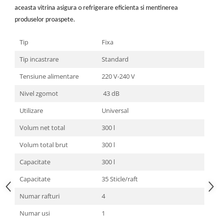
aceasta vitrina asigura o refrigerare eficienta si mentinerea
aparat de calcat vertical
produselor proaspete.
Aparate de scame
Fiare de calcat
Tip
Fixa
Statii de calcat
Tip incastrare
Standard
Aparate de masaj
Tensiune alimentare
220 V-240 V
Aparate de ras electrice
Aparate de tuns
Nivel zgomot
43 dB
Aparate faciale
Utilizare
Universal
Aspiratoare
Volum net total
300 l
Aspiratoare de geamuri
Volum total brut
300 l
Cuptoare cu microunde
Capacitate
300 l
Cuptoare electrice
Capacitate
35 Sticle/raft
Cântare corporale
Numar rafturi
4
Epilatoare
Ingrijire locuinta
Numar usi
1