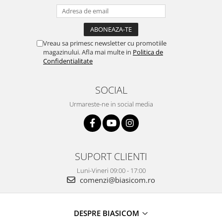
Mediaplayere
Sisteme audio
Imprimante & Scannere
Monitoare
Vreau sa primesc newsletter cu promotiile
magazinului. Afla mai multe in
Politica de
Playere, Boxe & Casti
Confidentialitate
Radio cu ceas & portabile
Radio
SOCIAL
Televizoare & accesorii
Urmareste-ne in social media
Accesorii smart TV
Suporturi TV / Monitor
Televizoare
SUPORT CLIENTI
Videoproiectoare & Accesorii
Accesorii videoproiectoare
Luni-Vineri 09:00 - 17:00
comenzi@biasicom.ro
Ecrane de proiectie
Tabla interactiva
Videoproiectoare
DESPRE BIASICOM
Casa & Bricolaj