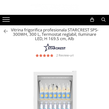
Toate Produsele
Black Friday
Vitrina frigorifica profesionala STARCREST SPS-
Electrocasnice Mari
300WH, 300 L, Termostat reglabil, Iluminare
LED, H 169.5 cm, Alb
Aparate frigorifice
Aparat cuburi de gheata
Combine frigorifice
2 Review-uri
Congelatoare
Congelatoare verticale
Frigidere
Frigidere cu doua usi
Frigidere cu o usa
Lazi frigorifice
Minibaruri
Racitoare