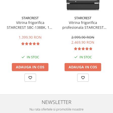
Camere auto
Baterii
STARCREST
STARCREST
Baterii portabile
Vitrina frigorifica
Vitrina frigorifica
Boxe portabile
STARCREST SBC-138BK, 138
profesionala STARCREST
L, Control temperatura, Usa
SPS-350, 350 L, Termostat
Camere video & sport
sticla, H 125 cm, Negru
reglabil, Iluminare LED, H
1.399,90 RON
2.999,90 RON
194.5 cm, Negru
2.469,90 RON
Camere video sport
Caști
Console & Jocuri
IN STOC
IN STOC
Accesorii console & PC
ADAUGA IN COS
ADAUGA IN COS
Birouri gaming
Console Hardware
Ochelari VR Gaming
Scaune gaming
Console Jocuri
NEWSLETTER
Home Cinema & Audio
Nu rata ofertele si promotiile noastre