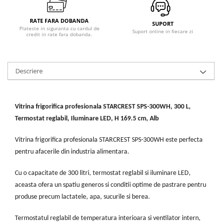
Masini de tocat
Mixere
RATE FARA DOBANDA
SUPORT
Plateste in siguranta cu cardul de
Multicooker
Suport online in fiecare zi
credit in rate fara dobanda.
Prăjitoare de pâine
Rasnite condimente
Razatoare
Descriere
Roboti de bucatarie
Sandwich-maker
Storcătoare
Vitrina frigorifica profesionala STARCREST SPS-300WH, 300 L,
Termostat reglabil, Iluminare LED, H 169.5 cm, Alb
Aparate de cafea
Accesorii
Vitrina frigorifica profesionala STARCREST SPS-300WH este perfecta
Cafetiere
pentru afacerile din industria alimentara.
Espressoare
Râșnițe de cafea
Cu o capacitate de 300 litri, termostat reglabil si iluminare LED,
aceasta ofera un spatiu generos si conditii optime de pastrare pentru
Aparate de curatat bijuterii
produse precum lactatele, apa, sucurile si berea.
Aparate de curățat cu aburi
Aparate de ingrijire tesaturi
Termostatul reglabil de temperatura interioara si ventilator intern,