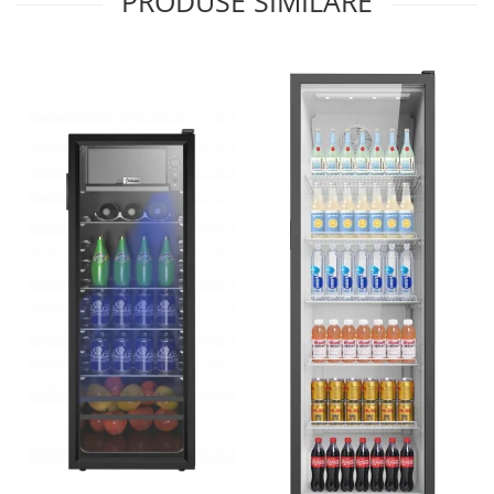
PRODUSE SIMILARE
Alte accesorii foto & video
Aparate foto compacte
Aparate foto DSLR
Aparate foto Mirrorless
Carduri memorie
Obiective
Audio
Boxe portabile
Caști
MP3/MP4 playere
Radio
Sisteme audio
Soundbar
Auto
Accesorii electronice Auto
Compresoare auto
Auto-Moto