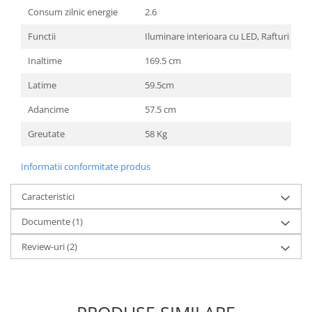
Preparare ceai si cafea
Consum zilnic energie
2.6
Aparate de spumat lapte
Functii
Iluminare interioara cu LED, Rafturi regla
Espressoare
Inaltime
169.5 cm
Preparare desert
Latime
59.5cm
accesori inghetata
Aparate de facut inghetata
Adancime
57.5 cm
Preparare paine
Greutate
58 Kg
Masini de facut paine
Prajitoare de paine
Informatii conformitate produs
Storcatoare
Caracteristici
Storcatoare
Tigai
Documente (1)
TV, Electronice & Gaming
Review-uri
(2)
Accesorii & Periferice
Baterii si acumulatori
Aparate foto & accesorii