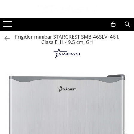
Toate Produsele
Black Friday
Frigider minibar STARCREST SMB-46SLV, 46 l,
Electrocasnice Mari
Clasa E, H 49.5 cm, Gri
Aparate frigorifice
Aparat cuburi de gheata
Combine frigorifice
Congelatoare
Congelatoare verticale
Frigidere
Frigidere cu doua usi
Frigidere cu o usa
Lazi frigorifice
Minibaruri
Racitoare