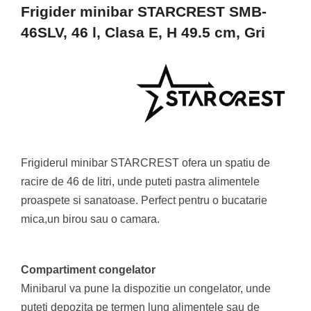
Masini de tocat
Frigider minibar STARCREST SMB-
Mixere
46SLV, 46 l, Clasa E, H 49.5 cm, Gri
Multicooker
Prăjitoare de pâine
Rasnite condimente
Razatoare
Roboti de bucatarie
Sandwich-maker
Storcătoare
Frigiderul minibar STARCREST ofera un spatiu de
Aparate de cafea
racire de 46 de litri, unde puteti pastra alimentele
Accesorii
proaspete si sanatoase. Perfect pentru o bucatarie
Cafetiere
mica,un birou sau o camara.
Espressoare
Râșnițe de cafea
Aparate de curatat bijuterii
Compartiment congelator
Aparate de curățat cu aburi
Minibarul va pune la dispozitie un congelator, unde
Aparate de ingrijire tesaturi
puteti depozita pe termen lung alimentele sau de