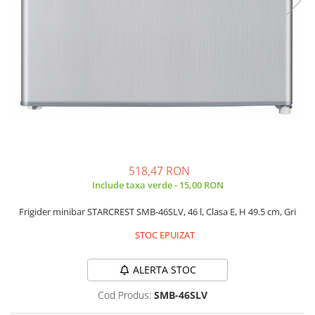
Side by side
Cuptoare cu microunde
Cuptoare cu microunde
Hote
Hote de bucatarie
Incorporabile
Aparate frigorifice incorporabile
Cuptoare cu microunde
incorporabile
518,47 RON
Hote incorporabile
Include taxa verde - 15,00 RON
Plite incorporabile
Frigider minibar STARCREST SMB-46SLV, 46 l, Clasa E, H 49.5 cm, Gri
Masini spalat vase
Masini de spalat vase incorporabile
STOC EPUIZAT
Plite
ALERTA STOC
Incorporabile
Plite standard
Cod Produs:
SMB-46SLV
Vitrine frigorifice