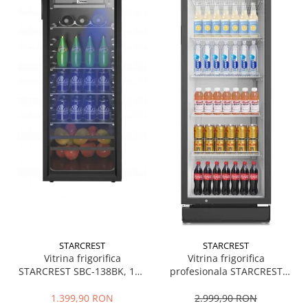
Preparare ceai si cafea
Aparate de spumat lapte
Espressoare
Preparare desert
accesori inghetata
Aparate de facut inghetata
Preparare paine
Masini de facut paine
Prajitoare de paine
Storcatoare
Storcatoare
Tigai
TV, Electronice & Gaming
STARCREST
STARCREST
Accesorii & Periferice
Vitrina frigorifica
Vitrina frigorifica
STARCREST SBC-138BK, 138
profesionala STARCREST
Baterii si acumulatori
L, Control temperatura, Usa
SPS-350, 350 L, Termostat
Aparate foto & accesorii
sticla, H 125 cm, Negru
reglabil, Iluminare LED, H
1.399,90 RON
2.999,90 RON