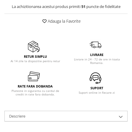
La achizitionarea acestui produs primiti
51
puncte de fidelitate
Vitrine pentru vinuri
Electrocasnice Mici
Adauga la Favorite
Accesorii aspiratoare
Aparate de bucatarie
Aparate de gatit cu aburi
Aparate de preparat desert
LIVRARE
RETUR SIMPLU
Aparate de vidat
Livrare in 24 - 72 de ore in toata
Ai 14 zile la dispozitie pentru retur
Romania.
Ascutitor cutite
Blendere
Cântare de bucătărie
RATE FARA DOBANDA
Feliatoare
SUPORT
Plateste in siguranta cu cardul de
Suport online in fiecare zi
credit in rate fara dobanda.
Fierbătoare
Friteuze
Grătare electrice
Descriere
Masini de gheata
Masini de paine