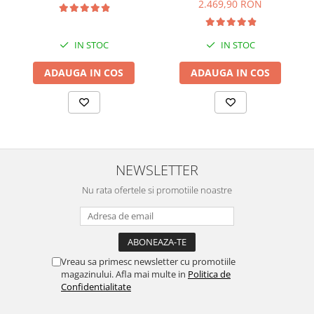
194.5 cm, Negru
2.469,90 RON
Alte accesorii foto & video
Aparate foto compacte
IN STOC
IN STOC
Aparate foto DSLR
Aparate foto Mirrorless
ADAUGA IN COS
ADAUGA IN COS
Carduri memorie
Obiective
Audio
Boxe portabile
Caști
NEWSLETTER
MP3/MP4 playere
Nu rata ofertele si promotiile noastre
Radio
Sisteme audio
Soundbar
Auto
Vreau sa primesc newsletter cu promotiile
Accesorii electronice Auto
magazinului. Afla mai multe in
Politica de
Confidentialitate
Compresoare auto
Auto-Moto