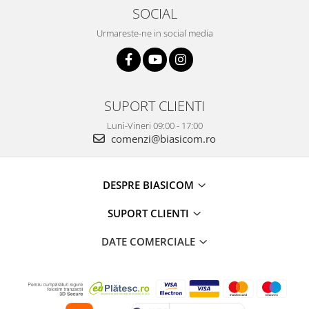
SOCIAL
Camere auto
Urmareste-ne in social media
Baterii
Baterii portabile
Boxe portabile
Camere video & sport
SUPORT CLIENTI
Camere video sport
Luni-Vineri 09:00 - 17:00
Caști
comenzi@biasicom.ro
Console & Jocuri
Accesorii console & PC
DESPRE BIASICOM
Birouri gaming
SUPORT CLIENTI
Console Hardware
Ochelari VR Gaming
DATE COMERCIALE
Scaune gaming
Console Jocuri
Home Cinema & Audio