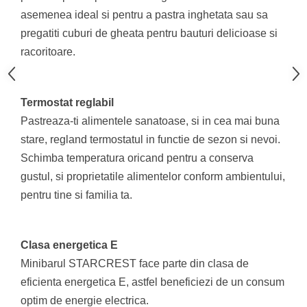
aparat de calcat vertical
asemenea ideal si pentru a pastra inghetata sau sa
Aparate de scame
pregatiti cuburi de gheata pentru bauturi delicioase si
Fiare de calcat
racoritoare.
Statii de calcat
Aparate de masaj
Termostat reglabil
Aparate de ras electrice
Pastreaza-ti alimentele sanatoase, si in cea mai buna
Aparate de tuns
stare, regland termostatul in functie de sezon si nevoi.
Aparate faciale
Schimba temperatura oricand pentru a conserva
Aspiratoare
gustul, si proprietatile alimentelor conform ambientului,
Aspiratoare de geamuri
pentru tine si familia ta.
Cuptoare cu microunde
Cuptoare electrice
Clasa energetica E
Cântare corporale
Minibarul STARCREST face parte din clasa de
Epilatoare
eficienta energetica E, astfel beneficiezi de un consum
Ingrijire locuinta
optim de energie electrica.